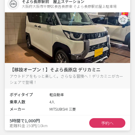
そよら長原駅前 屋上ステーション
大阪府大阪市平野区長吉長原東 そよら長原駅前屋上駐車場 
【移設オープン！】そよら長原店 デリカミニ
アウトドアをもっと楽しく。さらなる冒険へ！デリカミニがカー
シェアで登場！
ボディタイプ
軽自動車
乗車人数
4人
メーカー
MITSUBISHI 三菱
5時間で1,000円
予約へ
距離料金 150円/10km