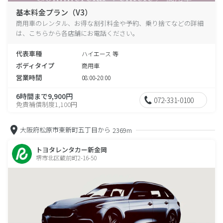
基本料金プラン（V3）
商用車のレンタル、お得な割引料金や予約、乗り捨てなどの詳細
は、こちらから各店舗にお電話ください。
代表車種
ハイエース 等
ボディタイプ
商用車
営業時間
08:00-20:00
6時間まで9,900円
072-331-0100
免責補償制度1,100円
大阪府松原市東新町五丁目から
2369m
トヨタレンタカー新金岡
堺市北区蔵前町2-16-50