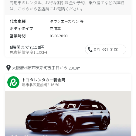
商用車のレンタル、お得な割引料金や予約、乗り捨てなどの詳細
は、こちらから各店舗にお電話ください。
代表車種
タウンエースバン 等
ボディタイプ
商用車
営業時間
08:00-20:00
6時間まで7,150円
072-331-0100
免責補償制度1,100円
大阪府松原市東新町五丁目から
2369m
トヨタレンタカー新金岡
堺市北区蔵前町2-16-50