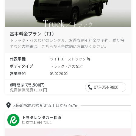
基本料金プラン（T1）
トラック・バスなどのレンタル、お得な割引料金や予約、乗り捨
てなどの詳細は、こちらから各店舗にお電話ください。
代表車種
ライトエーストラック 等
ボディタイプ
トラック・バスなど
営業時間
08:00-20:00
6時間まで5,500円
072-254-9800
免責補償制度1,100円
大阪府松原市東新町五丁目から
947m
トヨタレンタカー松原
松原市上田4-728-1