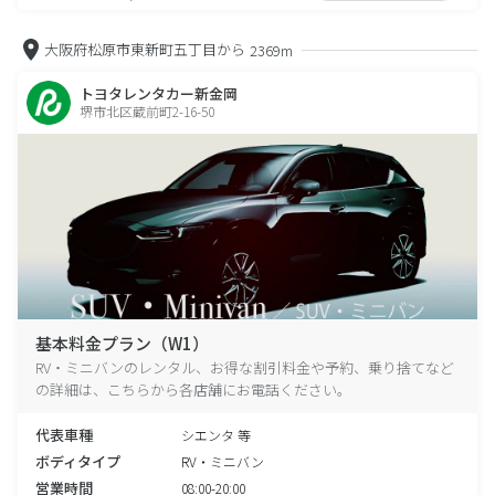
大阪府松原市東新町五丁目から
2369m
トヨタレンタカー新金岡
堺市北区蔵前町2-16-50
基本料金プラン（W1）
RV・ミニバンのレンタル、お得な割引料金や予約、乗り捨てなど
の詳細は、こちらから各店舗にお電話ください。
代表車種
シエンタ 等
ボディタイプ
RV・ミニバン
営業時間
08:00-20:00