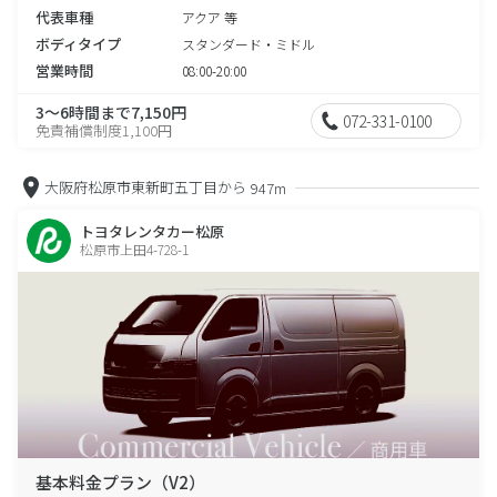
代表車種
アクア 等
ボディタイプ
スタンダード・ミドル
営業時間
08:00-20:00
3～6時間まで7,150円
072-331-0100
免責補償制度1,100円
大阪府松原市東新町五丁目から
947m
トヨタレンタカー松原
松原市上田4-728-1
基本料金プラン（V2）