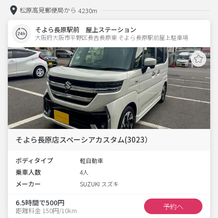
松原高見郵便局から
4230m
そよら長原駅前 屋上ステーション
大阪府大阪市平野区長吉長原東 そよら長原駅前屋上駐車場 
そよら長原店スペーシアカスタム(3023）
ボディタイプ
軽自動車
乗車人数
4人
メーカー
SUZUKI スズキ
6.5時間で500円
予約へ
距離料金 150円/10km