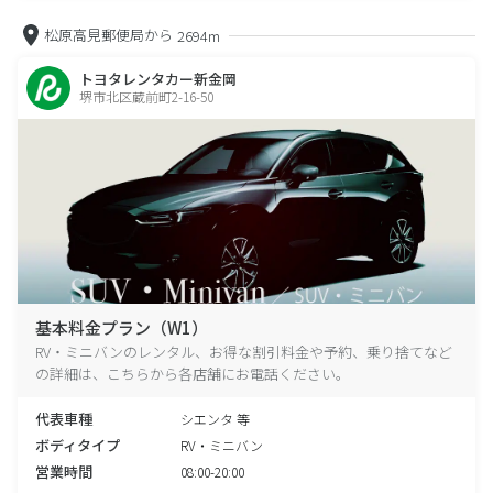
松原高見郵便局から
2694m
トヨタレンタカー新金岡
堺市北区蔵前町2-16-50
基本料金プラン（W1）
RV・ミニバンのレンタル、お得な割引料金や予約、乗り捨てなど
の詳細は、こちらから各店舗にお電話ください。
代表車種
シエンタ 等
ボディタイプ
RV・ミニバン
営業時間
08:00-20:00