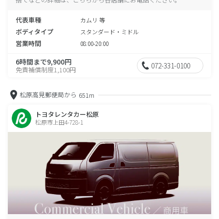
代表車種
カムリ 等
ボディタイプ
スタンダード・ミドル
営業時間
08:00-20:00
6時間まで9,900円
072-331-0100
免責補償制度1,100円
松原高見郵便局から
651m
トヨタレンタカー松原
松原市上田4-728-1