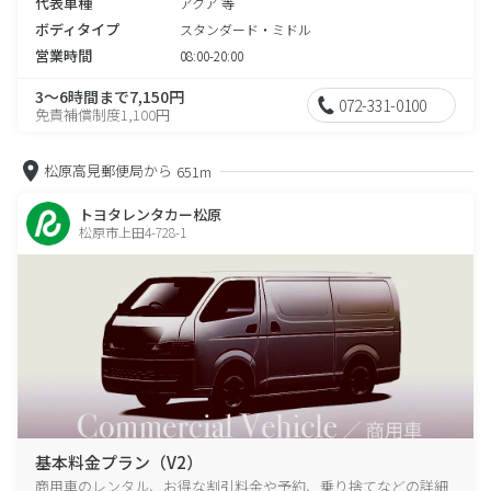
代表車種
アクア 等
ボディタイプ
スタンダード・ミドル
営業時間
08:00-20:00
3～6時間まで7,150円
072-331-0100
免責補償制度1,100円
松原高見郵便局から
651m
トヨタレンタカー松原
松原市上田4-728-1
基本料金プラン（V2）
商用車のレンタル、お得な割引料金や予約、乗り捨てなどの詳細