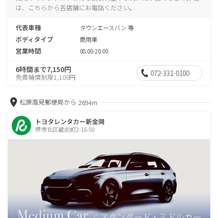
は、こちらから各店舗にお電話ください。
代表車種
タウンエースバン 等
ボディタイプ
商用車
営業時間
08:00-20:00
6時間まで7,150円
072-331-0100
免責補償制度1,100円
松原高見郵便局から
2694m
トヨタレンタカー新金岡
堺市北区蔵前町2-16-50