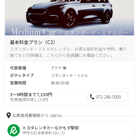
基本料金プラン（C2）
スタンダード・ミドルのレンタル、お得な割引料金や予約、乗り
捨てなどの詳細は、こちらから各店舗にお電話ください。
代表車種
アクア 等
ボディタイプ
スタンダード・ミドル
営業時間
08:00-20:00
3～6時間まで7,150円
072-246-5000
免責補償制度1,100円
松原高見郵便局から
3697m
トヨタレンタカーなかもず駅前
堺市北区長曽根町3081-33