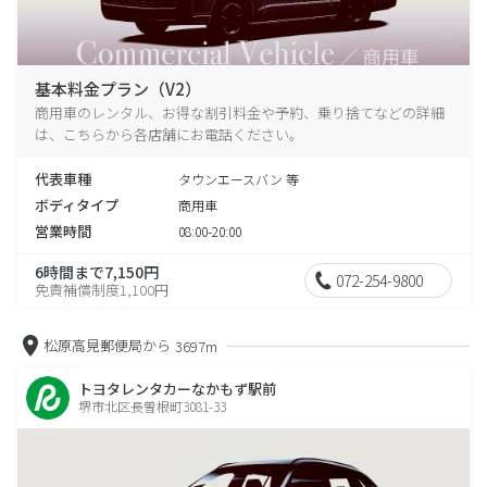
基本料金プラン（V2）
商用車のレンタル、お得な割引料金や予約、乗り捨てなどの詳細
は、こちらから各店舗にお電話ください。
代表車種
タウンエースバン 等
ボディタイプ
商用車
営業時間
08:00-20:00
6時間まで7,150円
072-254-9800
免責補償制度1,100円
松原高見郵便局から
3697m
トヨタレンタカーなかもず駅前
堺市北区長曽根町3081-33