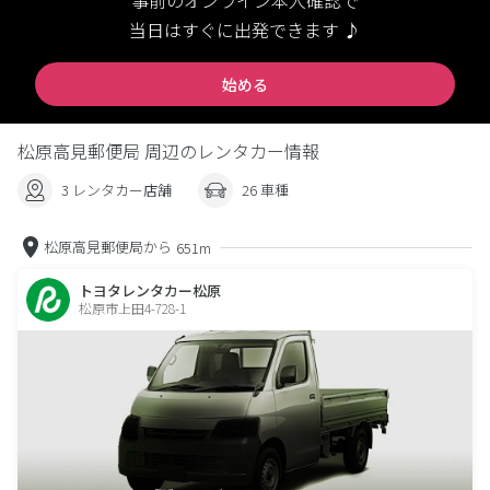
事前のオンライン本人確認で
当日はすぐに出発できます ♪
始める
松原高見郵便局 周辺のレンタカー情報
3 レンタカー店舗
26 車種
松原高見郵便局から
651m
トヨタレンタカー松原
松原市上田4-728-1