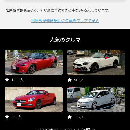
松原高見郵便局から、近い順に予約できる車を2台表示しています。
松原高見郵便局近辺の車をマップで見る
人気のクルマ
1717人
985人
853人
507人