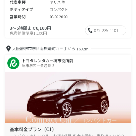
代表車種
ヤリス 等
ボディタイプ
コンパクト
営業時間
08:00-20:00
3～6時間まで6,160円
072-225-1101
免責補償制度1,100円
大阪府堺市堺区南旅篭町西三丁から
1682m
トヨタレンタカー堺市役所前
堺市堺区一条通18-3
基本料金プラン（C1）
コンパクトのレンタル、お得な割引料金や予約、乗り捨てなどの