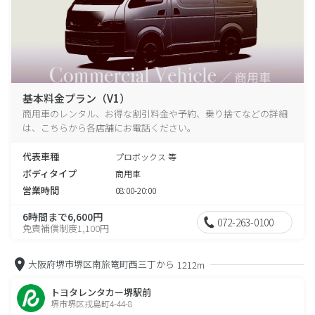
基本料金プラン（V1）
商用車のレンタル、お得な割引料金や予約、乗り捨てなどの詳細
は、こちらから各店舗にお電話ください。
代表車種
プロボックス 等
ボディタイプ
商用車
営業時間
08:00-20:00
6時間まで6,600円
072-263-0100
免責補償制度1,100円
大阪府堺市堺区南旅篭町西三丁から
1212m
トヨタレンタカー堺駅前
堺市堺区戎島町4-44-8