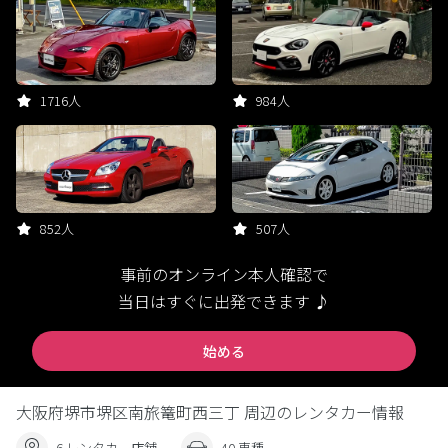
1716人
984人
852人
507人
事前のオンライン本人確認で
当日はすぐに出発できます ♪
始める
大阪府堺市堺区南旅篭町西三丁 周辺のレンタカー情報
6 レンタカー店舗
40 車種