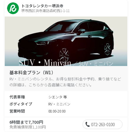
トヨタレンタカー堺浜寺
堺市西区浜寺諏訪森町西1-1-11
基本料金プラン（W1）
RV・ミニバンのレンタル、お得な割引料金や予約、乗り捨てなど
の詳細は、こちらから各店舗にお電話ください。
代表車種
シエンタ 等
ボディタイプ
RV・ミニバン
営業時間
08:00-20:00
6時間まで7,700円
072-263-0100
免責補償制度1,100円