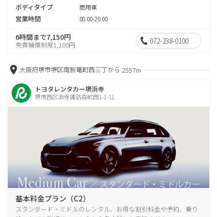
ボディタイプ
商用車
営業時間
08:00-20:00
6時間まで7,150円
072-238-0100
免責補償制度1,100円
大阪府堺市堺区南旅篭町西三丁から
2557m
トヨタレンタカー堺浜寺
堺市西区浜寺諏訪森町西1-1-11
基本料金プラン（C2）
スタンダード・ミドルのレンタル、お得な割引料金や予約、乗り