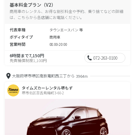
基本料金プラン（V2）
商用車のレンタル、お得な割引料金や予約、乗り捨てなどの詳細
は、こちらから各店舗にお電話ください。
代表車種
タウンエースバン 等
ボディタイプ
商用車
営業時間
08:00-20:00
6時間まで7,150円
072-263-0100
免責補償制度1,100円
大阪府堺市堺区南旅篭町西三丁から
3964m
タイムズカーレンタル堺もず
堺市北区百舌鳥梅町3-60-2