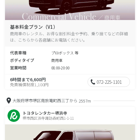
基本料金プラン（V1）
商用車のレンタル、お得な割引料金や予約、乗り捨てなどの詳細
は、こちらから各店舗にお電話ください。
代表車種
プロボックス 等
ボディタイプ
商用車
営業時間
08:00-20:00
6時間まで6,600円
072-225-1101
免責補償制度1,100円
大阪府堺市堺区南旅篭町西三丁から
2557m
トヨタレンタカー堺浜寺
堺市西区浜寺諏訪森町西1-1-11