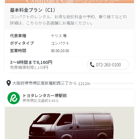
基本料金プラン（C1）
コンパクトのレンタル、お得な割引料金や予約、乗り捨てなどの
詳細は、こちらから各店舗にお電話ください。
代表車種
ヤリス 等
ボディタイプ
コンパクト
営業時間
08:00-20:00
3～6時間まで6,160円
072-263-0100
免責補償制度1,100円
大阪府堺市堺区南旅篭町西三丁から
1212m
トヨタレンタカー堺駅前
堺市堺区戎島町4-44-8