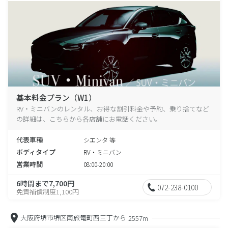
基本料金プラン（W1）
RV・ミニバンのレンタル、お得な割引料金や予約、乗り捨てなど
の詳細は、こちらから各店舗にお電話ください。
代表車種
シエンタ 等
ボディタイプ
RV・ミニバン
営業時間
08:00-20:00
6時間まで7,700円
072-238-0100
免責補償制度1,100円
大阪府堺市堺区南旅篭町西三丁から
2557m