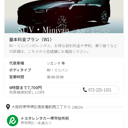
基本料金プラン（W1）
RV・ミニバンのレンタル、お得な割引料金や予約、乗り捨てなど
の詳細は、こちらから各店舗にお電話ください。
代表車種
シエンタ 等
ボディタイプ
RV・ミニバン
営業時間
08:00-20:00
6時間まで7,700円
072-225-1101
免責補償制度1,100円
大阪府堺市堺区南旅篭町西三丁から
1682m
トヨタレンタカー堺市役所前
堺市堺区一条通18-3