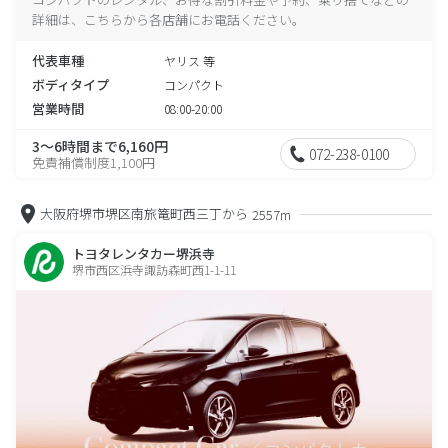
詳細は、こちらから各店舗にお電話ください。
代表車種
ヤリス 等
ボディタイプ
コンパクト
営業時間
08:00-20:00
3～6時間まで6,160円
072-238-0100
免責補償制度1,100円
大阪府堺市堺区南旅篭町西三丁から
2557m
トヨタレンタカー堺浜寺
堺市西区浜寺諏訪森町西1-1-11