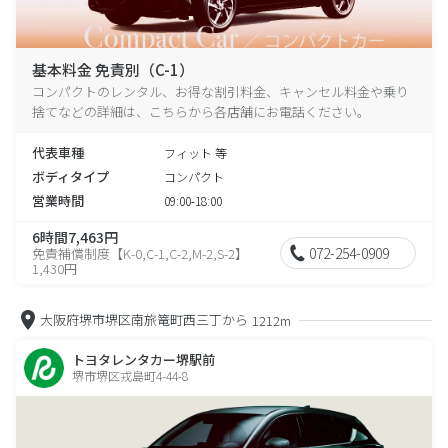
基本料金 免責別（C-1）
コンパクトのレンタル、お得な割引料金、キャンセル料金や乗り
捨てなどの詳細は、こちらから各店舗にお電話ください。
代表車種
フィット 等
ボディタイプ
コンパクト
営業時間
09:00-18:00
6時間7,463円
072-254-0909
免責補償制度【K-0,C-1,C-2,M-2,S-2】
1,430円
大阪府堺市堺区南旅篭町西三丁から
1212m
トヨタレンタカー堺駅前
堺市堺区戎島町4-44-8