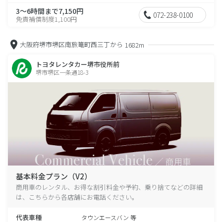
3～6時間まで7,150円
072-238-0100
免責補償制度1,100円
大阪府堺市堺区南旅篭町西三丁から
1682m
トヨタレンタカー堺市役所前
堺市堺区一条通18-3
基本料金プラン（V2）
商用車のレンタル、お得な割引料金や予約、乗り捨てなどの詳細
は、こちらから各店舗にお電話ください。
代表車種
タウンエースバン 等