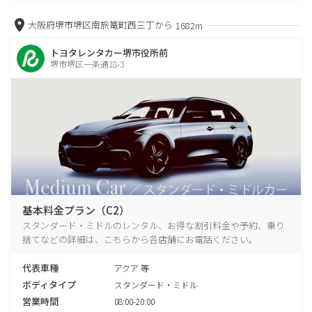
大阪府堺市堺区南旅篭町西三丁から
1682m
トヨタレンタカー堺市役所前
堺市堺区一条通18-3
基本料金プラン（C2）
スタンダード・ミドルのレンタル、お得な割引料金や予約、乗り
捨てなどの詳細は、こちらから各店舗にお電話ください。
代表車種
アクア 等
ボディタイプ
スタンダード・ミドル
営業時間
08:00-20:00