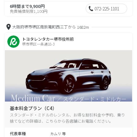
6時間まで9,900円
072-225-1101
免責補償制度1,100円
大阪府堺市堺区南旅篭町西三丁から
1682m
トヨタレンタカー堺市役所前
堺市堺区一条通18-3
基本料金プラン（C4）
スタンダード・ミドルのレンタル、お得な割引料金や予約、乗り
捨てなどの詳細は、こちらから各店舗にお電話ください。
代表車種
カムリ 等