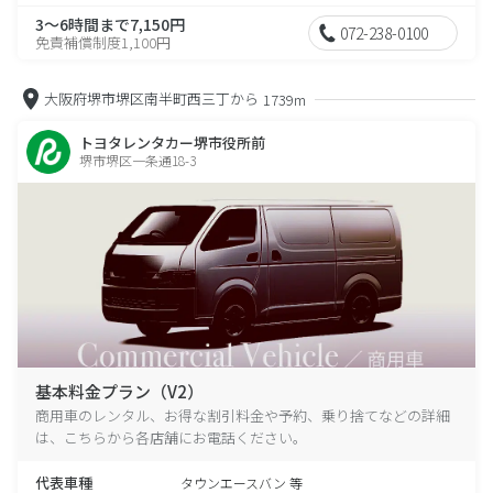
3～6時間まで7,150円
072-238-0100
免責補償制度1,100円
大阪府堺市堺区南半町西三丁から
1739m
トヨタレンタカー堺市役所前
堺市堺区一条通18-3
基本料金プラン（V2）
商用車のレンタル、お得な割引料金や予約、乗り捨てなどの詳細
は、こちらから各店舗にお電話ください。
代表車種
タウンエースバン 等