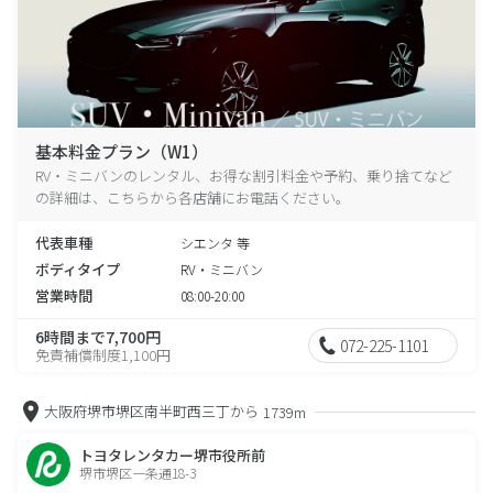
基本料金プラン（W1）
RV・ミニバンのレンタル、お得な割引料金や予約、乗り捨てなど
の詳細は、こちらから各店舗にお電話ください。
代表車種
シエンタ 等
ボディタイプ
RV・ミニバン
営業時間
08:00-20:00
6時間まで7,700円
072-225-1101
免責補償制度1,100円
大阪府堺市堺区南半町西三丁から
1739m
トヨタレンタカー堺市役所前
堺市堺区一条通18-3