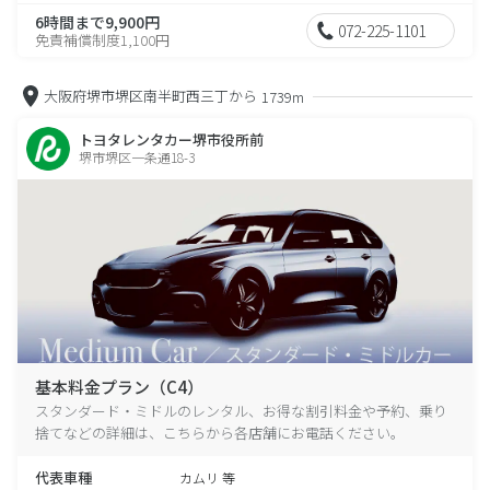
6時間まで9,900円
072-225-1101
免責補償制度1,100円
大阪府堺市堺区南半町西三丁から
1739m
トヨタレンタカー堺市役所前
堺市堺区一条通18-3
基本料金プラン（C4）
スタンダード・ミドルのレンタル、お得な割引料金や予約、乗り
捨てなどの詳細は、こちらから各店舗にお電話ください。
代表車種
カムリ 等