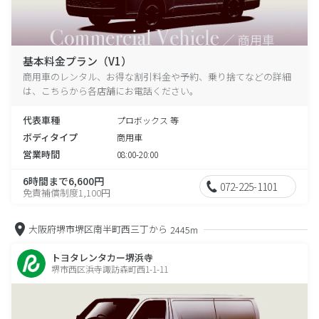
基本料金プラン（V1）
商用車のレンタル、お得な割引料金や予約、乗り捨てなどの詳細
は、こちらから各店舗にお電話ください。
代表車種
プロボックス 等
ボディタイプ
商用車
営業時間
08:00-20:00
6時間まで6,600円
072-225-1101
免責補償制度1,100円
大阪府堺市堺区南半町西三丁から
2445m
トヨタレンタカー堺浜寺
堺市西区浜寺諏訪森町西1-1-11