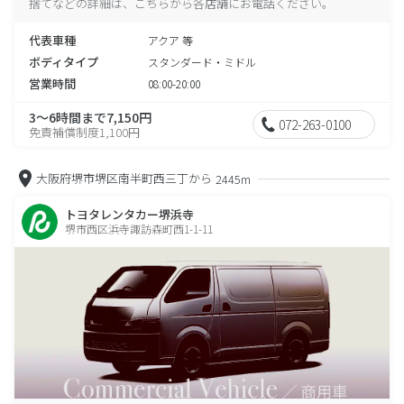
捨てなどの詳細は、こちらから各店舗にお電話ください。
代表車種
アクア 等
ボディタイプ
スタンダード・ミドル
営業時間
08:00-20:00
3～6時間まで7,150円
072-263-0100
免責補償制度1,100円
大阪府堺市堺区南半町西三丁から
2445m
トヨタレンタカー堺浜寺
堺市西区浜寺諏訪森町西1-1-11