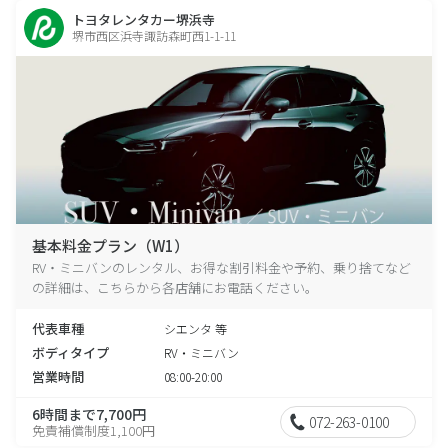
トヨタレンタカー堺浜寺
堺市西区浜寺諏訪森町西1-1-11
基本料金プラン（W1）
RV・ミニバンのレンタル、お得な割引料金や予約、乗り捨てなど
の詳細は、こちらから各店舗にお電話ください。
代表車種
シエンタ 等
ボディタイプ
RV・ミニバン
営業時間
08:00-20:00
6時間まで7,700円
072-263-0100
免責補償制度1,100円