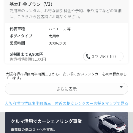
基本料金プラン（V3）
商用車のレンタル、お得な割引料金や予約、乗り捨てなどの詳細
は、こちらから各店舗にお電話ください。
代表車種
ハイエース 等
ボディタイプ
商用車
営業時間
08:00-20:00
6時間まで9,900円
072-263-0100
免責補償制度1,100円
大阪府堺市堺区南半町西三丁から、安い順に安いレンタカーを40車種表示し
ています。
さらに表示
大阪府堺市堺区南半町西三丁付近の格安レンタカー店舗をマップで見る
クルマ活用でカーシェアリング事業
車載機の低コスト化を実現。