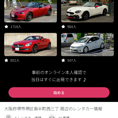
1716人
984人
852人
507人
事前のオンライン本人確認で
当日はすぐに出発できます ♪
始める
大阪府堺市堺区南半町西三丁 周辺のレンタカー情報
6 レンタカー店舗
40 車種