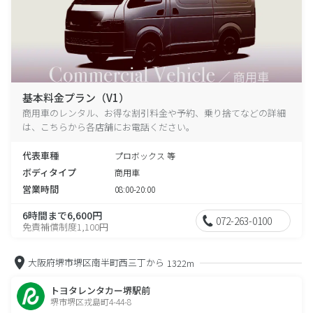
基本料金プラン（V1）
商用車のレンタル、お得な割引料金や予約、乗り捨てなどの詳細
は、こちらから各店舗にお電話ください。
代表車種
プロボックス 等
ボディタイプ
商用車
営業時間
08:00-20:00
6時間まで6,600円
072-263-0100
免責補償制度1,100円
大阪府堺市堺区南半町西三丁から
1322m
トヨタレンタカー堺駅前
堺市堺区戎島町4-44-8