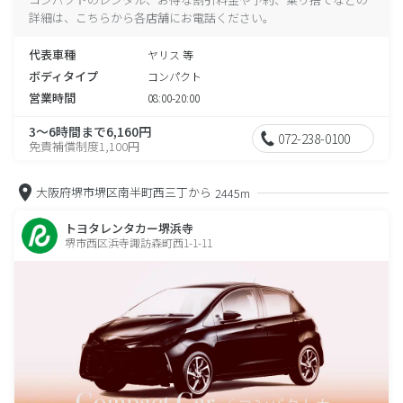
詳細は、こちらから各店舗にお電話ください。
代表車種
ヤリス 等
ボディタイプ
コンパクト
営業時間
08:00-20:00
3～6時間まで6,160円
072-238-0100
免責補償制度1,100円
大阪府堺市堺区南半町西三丁から
2445m
トヨタレンタカー堺浜寺
堺市西区浜寺諏訪森町西1-1-11