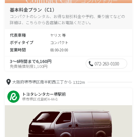
基本料金プラン（C1）
コンパクトのレンタル、お得な割引料金や予約、乗り捨てなどの
詳細は、こちらから各店舗にお電話ください。
代表車種
ヤリス 等
ボディタイプ
コンパクト
営業時間
08:00-20:00
3～6時間まで6,160円
072-263-0100
免責補償制度1,100円
大阪府堺市堺区南半町西三丁から
1322m
トヨタレンタカー堺駅前
堺市堺区戎島町4-44-8