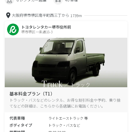
大阪府堺市堺区南半町西三丁から
1739m
トヨタレンタカー堺市役所前
堺市堺区一条通18-3
基本料金プラン（T1）
トラック・バスなどのレンタル、お得な割引料金や予約、乗り捨
てなどの詳細は、こちらから各店舗にお電話ください。
代表車種
ライトエーストラック 等
ボディタイプ
トラック・バスなど