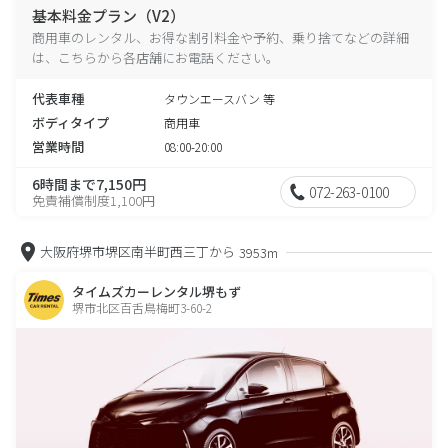
基本料金プラン（V2）
商用車のレンタル、お得な割引料金や予約、乗り捨てなどの詳細
は、こちらから各店舗にお電話ください。
代表車種
タウンエースバン 等
ボディタイプ
商用車
営業時間
08:00-20:00
6時間まで7,150円
072-263-0100
免責補償制度1,100円
大阪府堺市堺区南半町西三丁から
3953m
タイムズカーレンタル堺もず
堺市北区百舌鳥梅町3-60-2