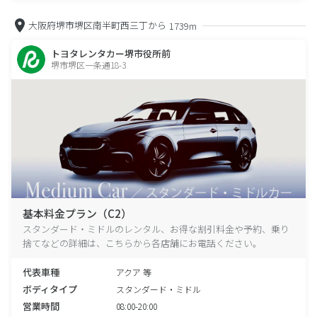
大阪府堺市堺区南半町西三丁から
1739m
トヨタレンタカー堺市役所前
堺市堺区一条通18-3
基本料金プラン（C2）
スタンダード・ミドルのレンタル、お得な割引料金や予約、乗り
捨てなどの詳細は、こちらから各店舗にお電話ください。
代表車種
アクア 等
ボディタイプ
スタンダード・ミドル
営業時間
08:00-20:00