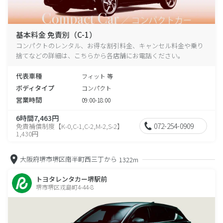
基本料金 免責別（C-1）
コンパクトのレンタル、お得な割引料金、キャンセル料金や乗り
捨てなどの詳細は、こちらから各店舗にお電話ください。
代表車種
フィット 等
ボディタイプ
コンパクト
営業時間
09:00-18:00
6時間7,463円
072-254-0909
免責補償制度【K-0,C-1,C-2,M-2,S-2】
1,430円
大阪府堺市堺区南半町西三丁から
1322m
トヨタレンタカー堺駅前
堺市堺区戎島町4-44-8