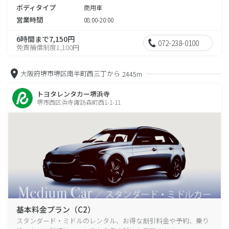
ボディタイプ
商用車
営業時間
08:00-20:00
6時間まで7,150円
072-238-0100
免責補償制度1,100円
大阪府堺市堺区南半町西三丁から
2445m
トヨタレンタカー堺浜寺
堺市西区浜寺諏訪森町西1-1-11
基本料金プラン（C2）
スタンダード・ミドルのレンタル、お得な割引料金や予約、乗り