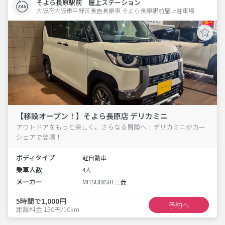
そよら長原駅前 屋上ステーション
大阪府大阪市平野区長吉長原東 そよら長原駅前屋上駐車場 
【移設オープン！】そよら長原店 デリカミニ
アウトドアをもっと楽しく。さらなる冒険へ！デリカミニがカー
シェアで登場！
ボディタイプ
軽自動車
乗車人数
4人
メーカー
MITSUBISHI 三菱
5時間で1,000円
予約へ
距離料金 150円/10km