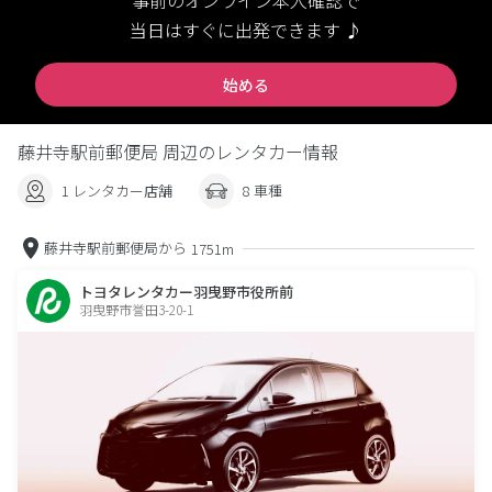
事前のオンライン本人確認で
当日はすぐに出発できます ♪
始める
藤井寺駅前郵便局 周辺のレンタカー情報
1 レンタカー店舗
8 車種
藤井寺駅前郵便局から
1751m
トヨタレンタカー羽曳野市役所前
羽曳野市誉田3-20-1