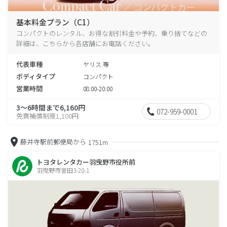
基本料金プラン（C1）
コンパクトのレンタル、お得な割引料金や予約、乗り捨てなどの
詳細は、こちらから各店舗にお電話ください。
代表車種
ヤリス 等
ボディタイプ
コンパクト
営業時間
08:00-20:00
3～6時間まで6,160円
072-959-0001
免責補償制度1,100円
藤井寺駅前郵便局から
1751m
トヨタレンタカー羽曳野市役所前
羽曳野市誉田3-20-1