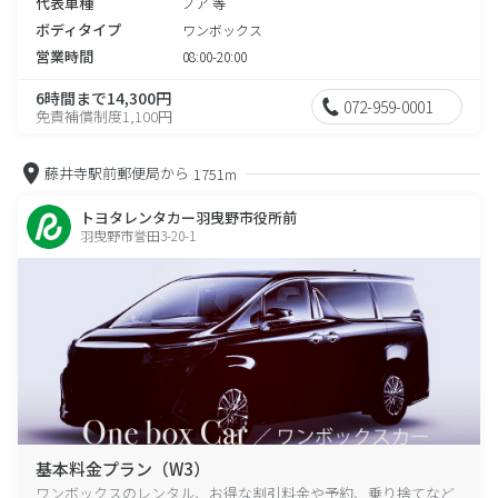
代表車種
ノア 等
ボディタイプ
ワンボックス
営業時間
08:00-20:00
6時間まで14,300円
072-959-0001
免責補償制度1,100円
藤井寺駅前郵便局から
1751m
トヨタレンタカー羽曳野市役所前
羽曳野市誉田3-20-1
基本料金プラン（W3）
ワンボックスのレンタル、お得な割引料金や予約、乗り捨てなど