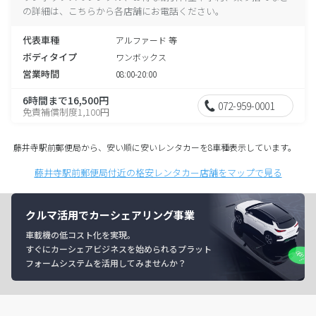
の詳細は、こちらから各店舗にお電話ください。
代表車種
アルファード 等
ボディタイプ
ワンボックス
営業時間
08:00-20:00
6時間まで16,500円
072-959-0001
免責補償制度1,100円
藤井寺駅前郵便局から、安い順に安いレンタカーを8車種表示しています。
藤井寺駅前郵便局付近の格安レンタカー店舗をマップで見る
クルマ活用でカーシェアリング事業
車載機の低コスト化を実現。
すぐにカーシェアビジネスを始められるプラット
フォームシステムを活用してみませんか？