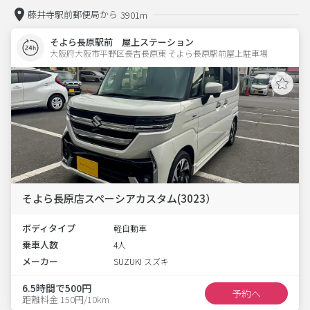
藤井寺駅前郵便局から
3901m
そよら長原駅前 屋上ステーション
大阪府大阪市平野区長吉長原東 そよら長原駅前屋上駐車場 
そよら長原店スペーシアカスタム(3023）
ボディタイプ
軽自動車
乗車人数
4人
メーカー
SUZUKI スズキ
6.5時間で500円
予約へ
距離料金 150円/10km