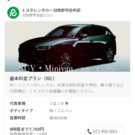
トヨタレンタカー羽曳野市役所前
羽曳野市誉田3-20-1
基本料金プラン（W1）
RV・ミニバンのレンタル、お得な割引料金や予約、乗り捨てなど
の詳細は、こちらから各店舗にお電話ください。
代表車種
シエンタ 等
ボディタイプ
RV・ミニバン
営業時間
08:00-20:00
6時間まで7,700円
072-959-0001
免責補償制度1,100円