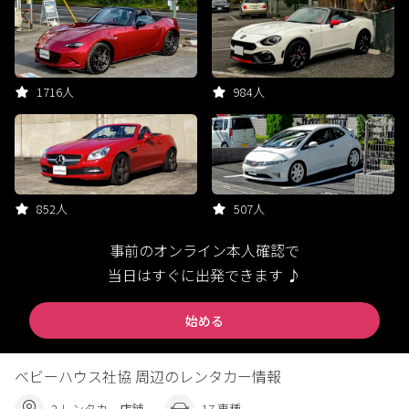
1716人
984人
852人
507人
事前のオンライン本人確認で
当日はすぐに出発できます ♪
始める
ベビーハウス社協 周辺のレンタカー情報
2 レンタカー店舗
17 車種