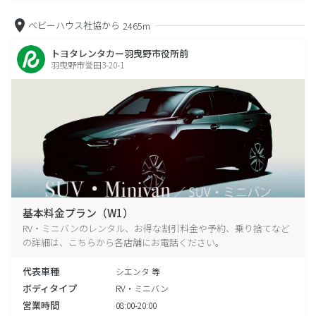
ベビーハウス社協から
2465m
トヨタレンタカー羽曳野市役所前
羽曳野市誉田3-20-1
基本料金プラン（W1）
RV・ミニバンのレンタル、お得な割引料金や予約、乗り捨てなど
の詳細は、こちらから各店舗にお電話ください。
代表車種
シエンタ 等
ボディタイプ
RV・ミニバン
営業時間
08:00-20:00