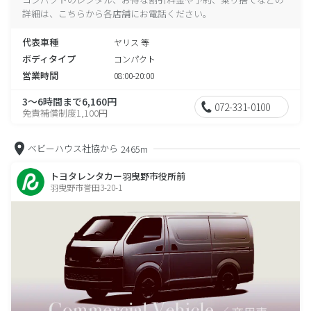
詳細は、こちらから各店舗にお電話ください。
代表車種
ヤリス 等
ボディタイプ
コンパクト
営業時間
08:00-20:00
3～6時間まで6,160円
072-331-0100
免責補償制度1,100円
ベビーハウス社協から
2465m
トヨタレンタカー羽曳野市役所前
羽曳野市誉田3-20-1