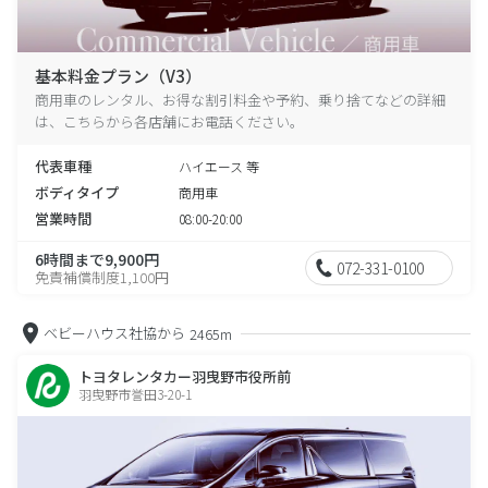
基本料金プラン（V3）
商用車のレンタル、お得な割引料金や予約、乗り捨てなどの詳細
は、こちらから各店舗にお電話ください。
代表車種
ハイエース 等
ボディタイプ
商用車
営業時間
08:00-20:00
6時間まで9,900円
072-331-0100
免責補償制度1,100円
ベビーハウス社協から
2465m
トヨタレンタカー羽曳野市役所前
羽曳野市誉田3-20-1