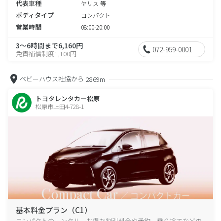
代表車種
ヤリス 等
ボディタイプ
コンパクト
営業時間
08:00-20:00
3～6時間まで6,160円
072-959-0001
免責補償制度1,100円
ベビーハウス社協から
2869m
トヨタレンタカー松原
松原市上田4-728-1
基本料金プラン（C1）
コンパクトのレンタル、お得な割引料金や予約、乗り捨てなどの