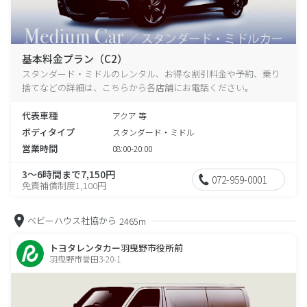
基本料金プラン（C2）
スタンダード・ミドルのレンタル、お得な割引料金や予約、乗り
捨てなどの詳細は、こちらから各店舗にお電話ください。
代表車種
アクア 等
ボディタイプ
スタンダード・ミドル
営業時間
08:00-20:00
3～6時間まで7,150円
072-959-0001
免責補償制度1,100円
ベビーハウス社協から
2465m
トヨタレンタカー羽曳野市役所前
羽曳野市誉田3-20-1