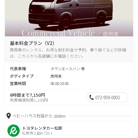
基本料金プラン（V2）
商用車のレンタル、お得な割引料金や予約、乗り捨てなどの詳細
は、こちらから各店舗にお電話ください。
代表車種
タウンエースバン 等
ボディタイプ
商用車
営業時間
08:00-20:00
6時間まで7,150円
072-959-0001
免責補償制度1,100円
ベビーハウス社協から
2869m
トヨタレンタカー松原
松原市上田4-728-1