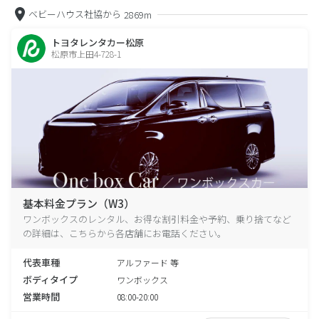
ベビーハウス社協から
2869m
トヨタレンタカー松原
松原市上田4-728-1
基本料金プラン（W3）
ワンボックスのレンタル、お得な割引料金や予約、乗り捨てなど
の詳細は、こちらから各店舗にお電話ください。
代表車種
アルファード 等
ボディタイプ
ワンボックス
営業時間
08:00-20:00