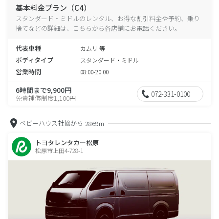
基本料金プラン（C4）
スタンダード・ミドルのレンタル、お得な割引料金や予約、乗り
捨てなどの詳細は、こちらから各店舗にお電話ください。
代表車種
カムリ 等
ボディタイプ
スタンダード・ミドル
営業時間
08:00-20:00
6時間まで9,900円
072-331-0100
免責補償制度1,100円
ベビーハウス社協から
2869m
トヨタレンタカー松原
松原市上田4-728-1