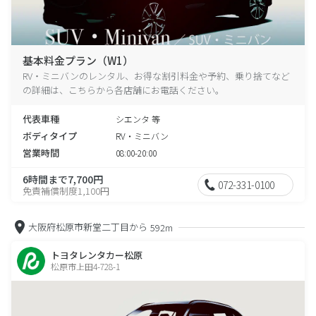
基本料金プラン（W1）
RV・ミニバンのレンタル、お得な割引料金や予約、乗り捨てなど
の詳細は、こちらから各店舗にお電話ください。
代表車種
シエンタ 等
ボディタイプ
RV・ミニバン
営業時間
08:00-20:00
6時間まで7,700円
072-331-0100
免責補償制度1,100円
大阪府松原市新堂二丁目から
592m
トヨタレンタカー松原
松原市上田4-728-1