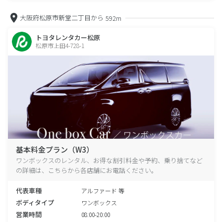
大阪府松原市新堂二丁目から
592m
トヨタレンタカー松原
松原市上田4-728-1
基本料金プラン（W3）
ワンボックスのレンタル、お得な割引料金や予約、乗り捨てなど
の詳細は、こちらから各店舗にお電話ください。
代表車種
アルファード 等
ボディタイプ
ワンボックス
営業時間
08:00-20:00