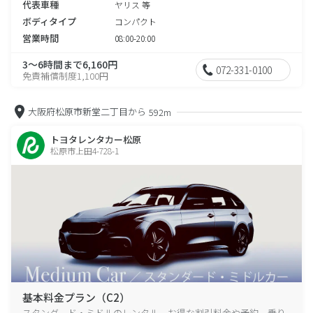
代表車種
ヤリス 等
ボディタイプ
コンパクト
営業時間
08:00-20:00
3～6時間まで6,160円
072-331-0100
免責補償制度1,100円
大阪府松原市新堂二丁目から
592m
トヨタレンタカー松原
松原市上田4-728-1
基本料金プラン（C2）
スタンダード・ミドルのレンタル、お得な割引料金や予約、乗り