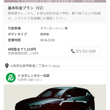
基本料金プラン（V2）
商用車のレンタル、お得な割引料金や予約、乗り捨てなどの詳細
は、こちらから各店舗にお電話ください。
代表車種
タウンエースバン 等
ボディタイプ
商用車
営業時間
08:00-20:00
6時間まで7,150円
072-331-0100
免責補償制度1,100円
大阪府松原市新堂二丁目から
592m
トヨタレンタカー松原
松原市上田4-728-1