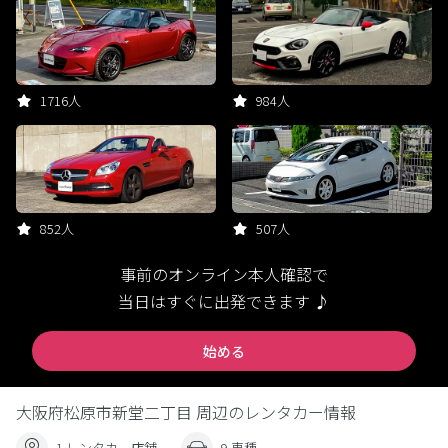
1716人
984人
852人
507人
事前のオンライン本人確認で
当日はすぐに出発できます ♪
始める
大阪府松原市新堂二丁目 周辺のレンタカー情報
1 レンタカー店舗
9 車種