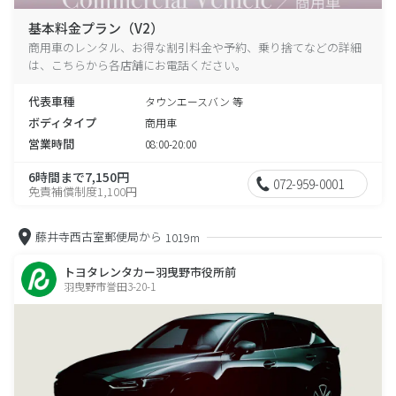
基本料金プラン（V2）
商用車のレンタル、お得な割引料金や予約、乗り捨てなどの詳細
は、こちらから各店舗にお電話ください。
代表車種
タウンエースバン 等
ボディタイプ
商用車
営業時間
08:00-20:00
6時間まで7,150円
072-959-0001
免責補償制度1,100円
藤井寺西古室郵便局から
1019m
トヨタレンタカー羽曳野市役所前
羽曳野市誉田3-20-1