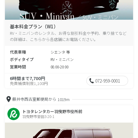
基本料金プラン（W1）
RV・ミニバンのレンタル、お得な割引料金や予約、乗り捨てなど
の詳細は、こちらから各店舗にお電話ください。
代表車種
シエンタ 等
ボディタイプ
RV・ミニバン
営業時間
08:00-20:00
6時間まで7,700円
072-959-0001
免責補償制度1,100円
藤井寺西古室郵便局から
1019m
トヨタレンタカー羽曳野市役所前
羽曳野市誉田3-20-1