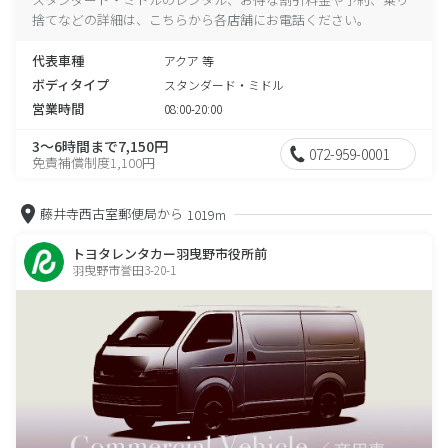
捨てなどの詳細は、こちらから各店舗にお電話ください。
代表車種
アクア 等
ボディタイプ
スタンダード・ミドル
営業時間
08:00-20:00
3～6時間まで7,150円
072-959-0001
免責補償制度1,100円
藤井寺西古室郵便局から
1019m
トヨタレンタカー羽曳野市役所前
羽曳野市誉田3-20-1