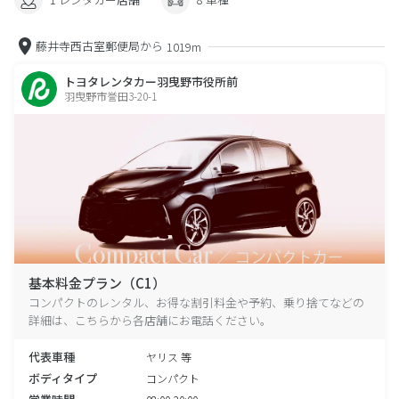
藤井寺西古室郵便局から
1019m
トヨタレンタカー羽曳野市役所前
羽曳野市誉田3-20-1
基本料金プラン（C1）
コンパクトのレンタル、お得な割引料金や予約、乗り捨てなどの
詳細は、こちらから各店舗にお電話ください。
代表車種
ヤリス 等
ボディタイプ
コンパクト