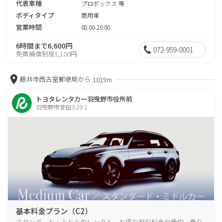
代表車種
プロボックス 等
ボディタイプ
商用車
営業時間
08:00-20:00
6時間まで6,600円
072-959-0001
免責補償制度1,100円
藤井寺西古室郵便局から
1019m
トヨタレンタカー羽曳野市役所前
羽曳野市誉田3-20-1
基本料金プラン（C2）
スタンダード・ミドルのレンタル、お得な割引料金や予約、乗り