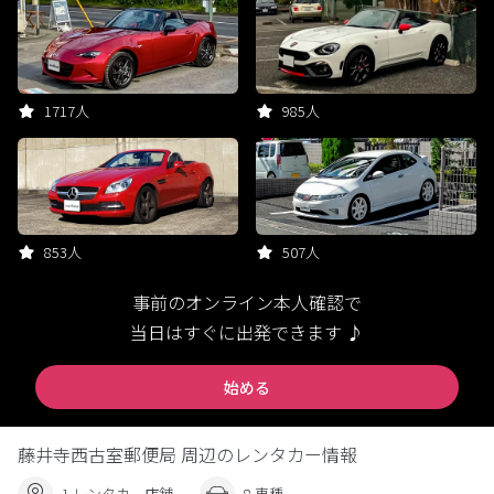
1717人
985人
853人
507人
事前のオンライン本人確認で
当日はすぐに出発できます ♪
始める
藤井寺西古室郵便局 周辺のレンタカー情報
1 レンタカー店舗
8 車種