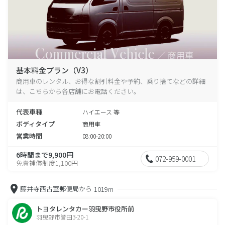
基本料金プラン（V3）
商用車のレンタル、お得な割引料金や予約、乗り捨てなどの詳細
は、こちらから各店舗にお電話ください。
代表車種
ハイエース 等
ボディタイプ
商用車
営業時間
08:00-20:00
6時間まで9,900円
072-959-0001
免責補償制度1,100円
藤井寺西古室郵便局から
1019m
トヨタレンタカー羽曳野市役所前
羽曳野市誉田3-20-1