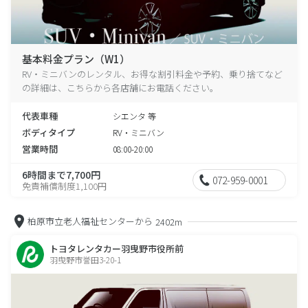
基本料金プラン（W1）
RV・ミニバンのレンタル、お得な割引料金や予約、乗り捨てなど
の詳細は、こちらから各店舗にお電話ください。
代表車種
シエンタ 等
ボディタイプ
RV・ミニバン
営業時間
08:00-20:00
6時間まで7,700円
072-959-0001
免責補償制度1,100円
柏原市立老人福祉センターから
2402m
トヨタレンタカー羽曳野市役所前
羽曳野市誉田3-20-1