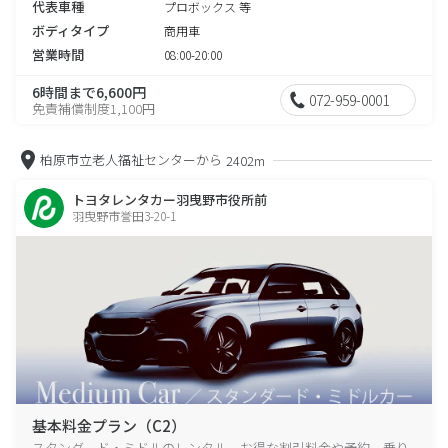
代表車種
プロボックス 等
ボディタイプ
商用車
営業時間
08:00-20:00
6時間まで6,600円
072-959-0001
免責補償制度1,100円
柏原市立老人福祉センターから
2402m
トヨタレンタカー羽曳野市役所前
羽曳野市誉田3-20-1
基本料金プラン（C2）
スタンダード・ミドルのレンタル、お得な割引料金や予約、乗り