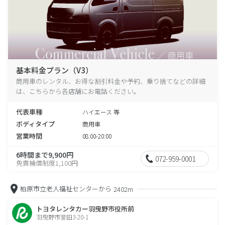
基本料金プラン（V3）
商用車のレンタル、お得な割引料金や予約、乗り捨てなどの詳細
は、こちらから各店舗にお電話ください。
代表車種
ハイエース 等
ボディタイプ
商用車
営業時間
08:00-20:00
6時間まで9,900円
072-959-0001
免責補償制度1,100円
柏原市立老人福祉センターから
2402m
トヨタレンタカー羽曳野市役所前
羽曳野市誉田3-20-1