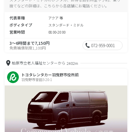
捨てなどの詳細は、こちらから各店舗にお電話ください。
代表車種
アクア 等
ボディタイプ
スタンダード・ミドル
営業時間
08:00-20:00
3～6時間まで7,150円
072-959-0001
免責補償制度1,100円
柏原市立老人福祉センターから
2402m
トヨタレンタカー羽曳野市役所前
羽曳野市誉田3-20-1