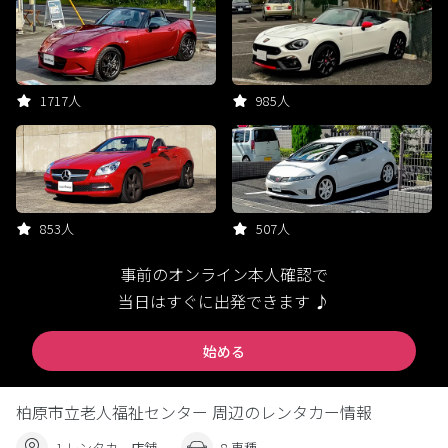
1717人
985人
853人
507人
事前のオンライン本人確認で
当日はすぐに出発できます ♪
始める
柏原市立老人福祉センター 周辺のレンタカー情報
1 レンタカー店舗
8 車種