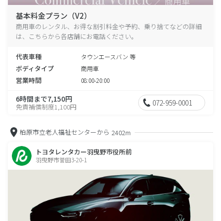
基本料金プラン（V2）
商用車のレンタル、お得な割引料金や予約、乗り捨てなどの詳細
は、こちらから各店舗にお電話ください。
代表車種
タウンエースバン 等
ボディタイプ
商用車
営業時間
08:00-20:00
6時間まで7,150円
072-959-0001
免責補償制度1,100円
柏原市立老人福祉センターから
2402m
トヨタレンタカー羽曳野市役所前
羽曳野市誉田3-20-1