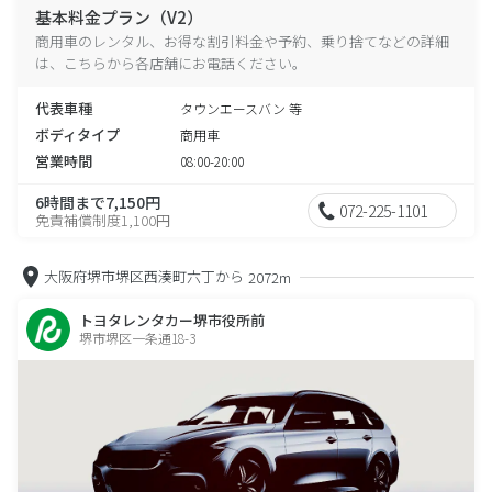
基本料金プラン（V2）
商用車のレンタル、お得な割引料金や予約、乗り捨てなどの詳細
は、こちらから各店舗にお電話ください。
代表車種
タウンエースバン 等
ボディタイプ
商用車
営業時間
08:00-20:00
6時間まで7,150円
072-225-1101
免責補償制度1,100円
大阪府堺市堺区西湊町六丁から
2072m
トヨタレンタカー堺市役所前
堺市堺区一条通18-3