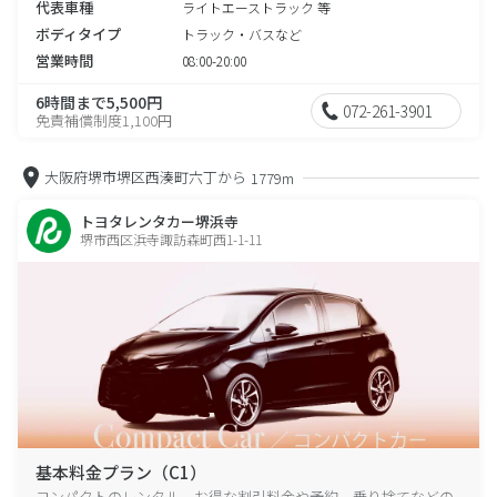
代表車種
ライトエーストラック 等
ボディタイプ
トラック・バスなど
営業時間
08:00-20:00
6時間まで5,500円
072-261-3901
免責補償制度1,100円
大阪府堺市堺区西湊町六丁から
1779m
トヨタレンタカー堺浜寺
堺市西区浜寺諏訪森町西1-1-11
基本料金プラン（C1）
コンパクトのレンタル、お得な割引料金や予約、乗り捨てなどの