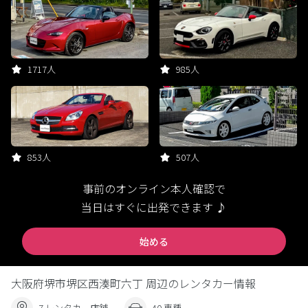
1717人
985人
853人
507人
事前のオンライン本人確認で
当日はすぐに出発できます ♪
始める
大阪府堺市堺区西湊町六丁 周辺のレンタカー情報
7 レンタカー店舗
40 車種