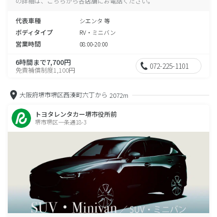
の詳細は、こちらから各店舗にお電話ください。
代表車種
シエンタ 等
ボディタイプ
RV・ミニバン
営業時間
08:00-20:00
6時間まで7,700円
072-225-1101
免責補償制度1,100円
大阪府堺市堺区西湊町六丁から
2072m
トヨタレンタカー堺市役所前
堺市堺区一条通18-3