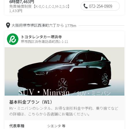
6時間7,463円
072-254-0909
免責補償制度【K-0,C-1,C-2,M-2,S-2】
1,430円
大阪府堺市堺区西湊町六丁から
1779m
トヨタレンタカー堺浜寺
堺市西区浜寺諏訪森町西1-1-11
基本料金プラン（W1）
RV・ミニバンのレンタル、お得な割引料金や予約、乗り捨てなど
の詳細は、こちらから各店舗にお電話ください。
代表車種
シエンタ 等