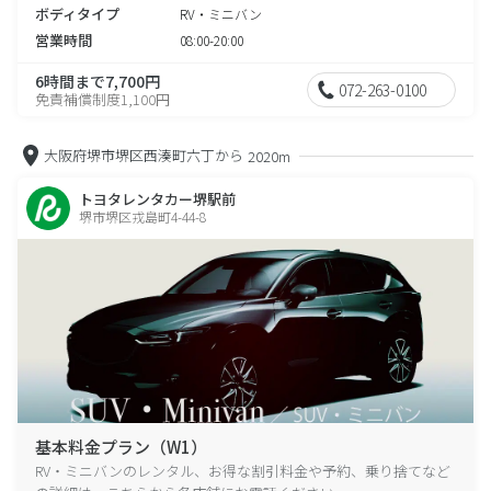
ボディタイプ
RV・ミニバン
営業時間
08:00-20:00
6時間まで7,700円
072-263-0100
免責補償制度1,100円
大阪府堺市堺区西湊町六丁から
2020m
トヨタレンタカー堺駅前
堺市堺区戎島町4-44-8
基本料金プラン（W1）
RV・ミニバンのレンタル、お得な割引料金や予約、乗り捨てなど