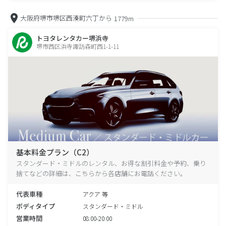
大阪府堺市堺区西湊町六丁から
1779m
トヨタレンタカー堺浜寺
堺市西区浜寺諏訪森町西1-1-11
基本料金プラン（C2）
スタンダード・ミドルのレンタル、お得な割引料金や予約、乗り
捨てなどの詳細は、こちらから各店舗にお電話ください。
代表車種
アクア 等
ボディタイプ
スタンダード・ミドル
営業時間
08:00-20:00