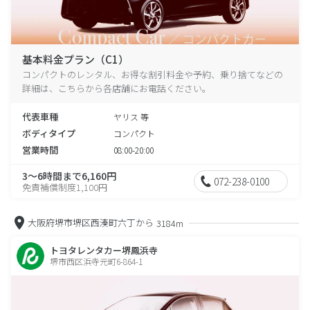
基本料金プラン（C1）
コンパクトのレンタル、お得な割引料金や予約、乗り捨てなどの
詳細は、こちらから各店舗にお電話ください。
代表車種
ヤリス 等
ボディタイプ
コンパクト
営業時間
08:00-20:00
3～6時間まで6,160円
072-238-0100
免責補償制度1,100円
大阪府堺市堺区西湊町六丁から
3184m
トヨタレンタカー堺鳳浜寺
堺市西区浜寺元町6-864-1