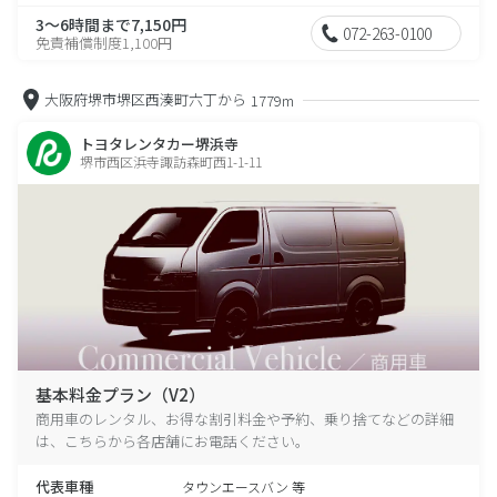
3～6時間まで7,150円
072-263-0100
免責補償制度1,100円
大阪府堺市堺区西湊町六丁から
1779m
トヨタレンタカー堺浜寺
堺市西区浜寺諏訪森町西1-1-11
基本料金プラン（V2）
商用車のレンタル、お得な割引料金や予約、乗り捨てなどの詳細
は、こちらから各店舗にお電話ください。
代表車種
タウンエースバン 等