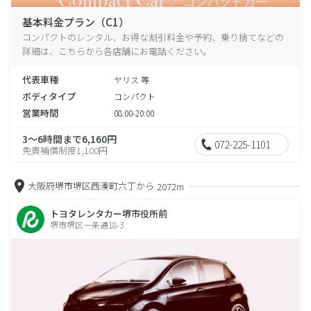
基本料金プラン（C1）
コンパクトのレンタル、お得な割引料金や予約、乗り捨てなどの
詳細は、こちらから各店舗にお電話ください。
代表車種
ヤリス 等
ボディタイプ
コンパクト
営業時間
08:00-20:00
3～6時間まで6,160円
072-225-1101
免責補償制度1,100円
大阪府堺市堺区西湊町六丁から
2072m
トヨタレンタカー堺市役所前
堺市堺区一条通18-3