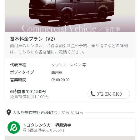
基本料金プラン（V2）
商用車のレンタル、お得な割引料金や予約、乗り捨てなどの詳細
は、こちらから各店舗にお電話ください。
代表車種
タウンエースバン 等
ボディタイプ
商用車
営業時間
08:00-20:00
6時間まで7,150円
072-238-0100
免責補償制度1,100円
大阪府堺市堺区西湊町六丁から
3184m
トヨタレンタカー堺鳳浜寺
堺市西区浜寺元町6-864-1