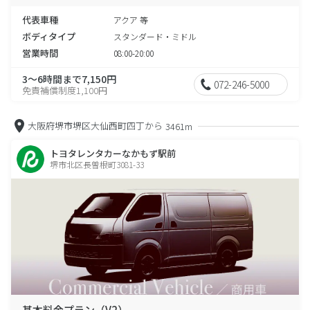
代表車種
アクア 等
ボディタイプ
スタンダード・ミドル
営業時間
08:00-20:00
3～6時間まで7,150円
072-246-5000
免責補償制度1,100円
大阪府堺市堺区大仙西町四丁から
3461m
トヨタレンタカーなかもず駅前
堺市北区長曽根町3081-33
基本料金プラン（V2）