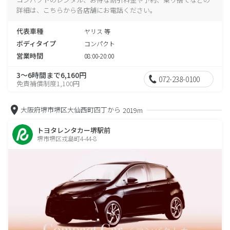
詳細は、こちらから各店舗にお電話ください。
代表車種
ヤリス 等
ボディタイプ
コンパクト
営業時間
08:00-20:00
3～6時間まで6,160円
072-238-0100
免責補償制度1,100円
大阪府堺市堺区大仙西町四丁から
2019m
トヨタレンタカー堺駅前
堺市堺区戎島町4-44-8