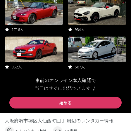
1716人
984人
852人
507人
事前のオンライン本人確認で
当日はすぐに出発できます ♪
始める
大阪府堺市堺区大仙西町四丁 周辺のレンタカー情報
8 レンタカー店舗
40 車種