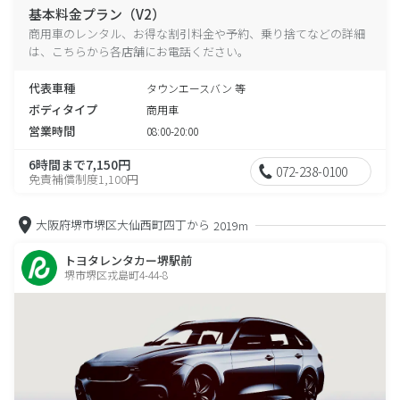
基本料金プラン（V2）
商用車のレンタル、お得な割引料金や予約、乗り捨てなどの詳細
は、こちらから各店舗にお電話ください。
代表車種
タウンエースバン 等
ボディタイプ
商用車
営業時間
08:00-20:00
6時間まで7,150円
072-238-0100
免責補償制度1,100円
大阪府堺市堺区大仙西町四丁から
2019m
トヨタレンタカー堺駅前
堺市堺区戎島町4-44-8