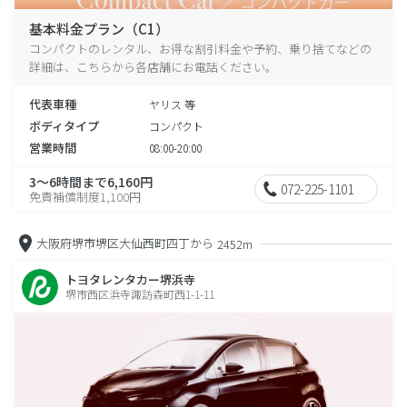
基本料金プラン（C1）
コンパクトのレンタル、お得な割引料金や予約、乗り捨てなどの
詳細は、こちらから各店舗にお電話ください。
代表車種
ヤリス 等
ボディタイプ
コンパクト
営業時間
08:00-20:00
3～6時間まで6,160円
072-225-1101
免責補償制度1,100円
大阪府堺市堺区大仙西町四丁から
2452m
トヨタレンタカー堺浜寺
堺市西区浜寺諏訪森町西1-1-11