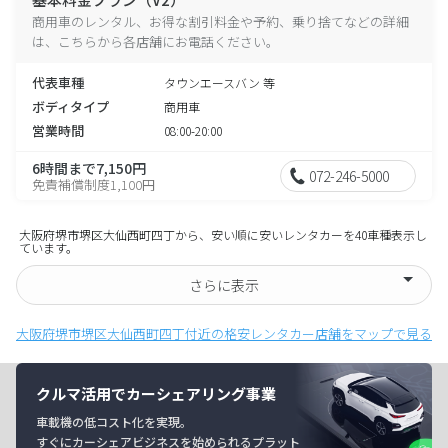
商用車のレンタル、お得な割引料金や予約、乗り捨てなどの詳細
は、こちらから各店舗にお電話ください。
代表車種
タウンエースバン 等
ボディタイプ
商用車
営業時間
08:00-20:00
6時間まで7,150円
072-246-5000
免責補償制度1,100円
大阪府堺市堺区大仙西町四丁から、安い順に安いレンタカーを40車種表示し
ています。
さらに表示
大阪府堺市堺区大仙西町四丁付近の格安レンタカー店舗をマップで見る
クルマ活用でカーシェアリング事業
車載機の低コスト化を実現。
すぐにカーシェアビジネスを始められるプラット