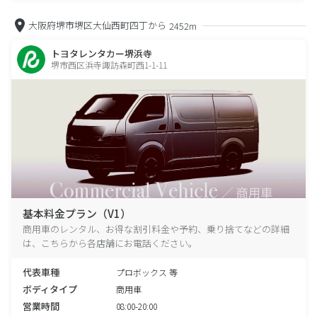
大阪府堺市堺区大仙西町四丁から
2452m
トヨタレンタカー堺浜寺
堺市西区浜寺諏訪森町西1-1-11
基本料金プラン（V1）
商用車のレンタル、お得な割引料金や予約、乗り捨てなどの詳細
は、こちらから各店舗にお電話ください。
代表車種
プロボックス 等
ボディタイプ
商用車
営業時間
08:00-20:00