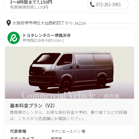
3～6時間まで7,150円
072-261-3901
免責補償制度1,100円
大阪府堺市堺区大仙西町四丁から
3422m
トヨタレンタカー堺鳳浜寺
堺市西区浜寺元町6-864-1
基本料金プラン（V2）
商用車のレンタル、お得な割引料金や予約、乗り捨てなどの詳細
は、こちらから各店舗にお電話ください。
代表車種
タウンエースバン 等
ボディタイプ
商用車