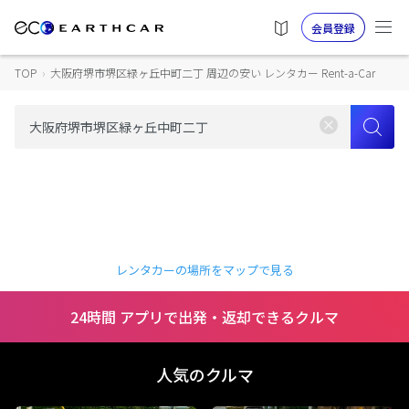
会員登録
TOP
›
大阪府堺市堺区緑ヶ丘中町二丁 周辺の安い レンタカー Rent-a-Car
レンタカーの場所をマップで見る
24時間 アプリで出発・返却できるクルマ
人気のクルマ