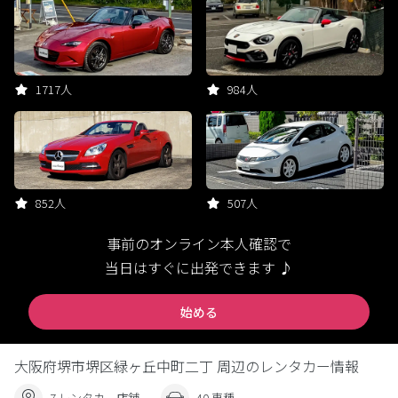
1717人
984人
852人
507人
事前のオンライン本人確認で
当日はすぐに出発できます ♪
始める
大阪府堺市堺区緑ヶ丘中町二丁 周辺のレンタカー情報
7 レンタカー店舗
40 車種