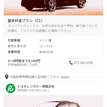
基本料金プラン（C1）
コンパクトのレンタル、お得な割引料金や予約、乗り捨てなどの
詳細は、こちらから各店舗にお電話ください。
代表車種
ヤリス 等
ボディタイプ
コンパクト
営業時間
08:00-20:00
3～6時間まで6,160円
072-263-0100
免責補償制度1,100円
大阪府堺市堺区緑ヶ丘中町二丁から
2606m
トヨタレンタカー堺鳳浜寺
堺市西区浜寺元町6-864-1