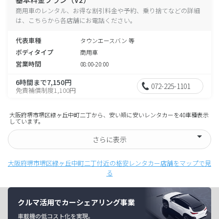
商用車のレンタル、お得な割引料金や予約、乗り捨てなどの詳細
は、こちらから各店舗にお電話ください。
代表車種
タウンエースバン 等
ボディタイプ
商用車
営業時間
08:00-20:00
6時間まで7,150円
072-225-1101
免責補償制度1,100円
大阪府堺市堺区緑ヶ丘中町二丁から、安い順に安いレンタカーを40車種表示
しています。
さらに表示
大阪府堺市堺区緑ヶ丘中町二丁付近の格安レンタカー店舗をマップで見
る
クルマ活用でカーシェアリング事業
車載機の低コスト化を実現。