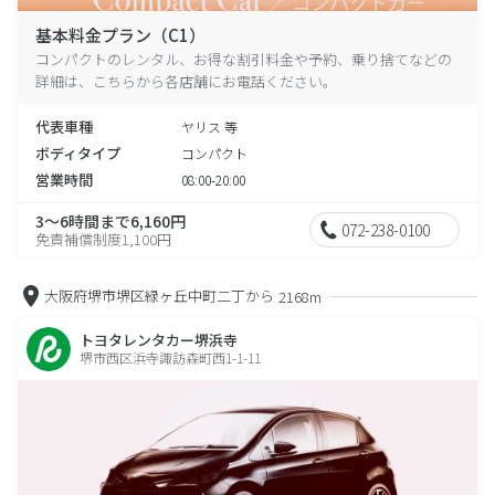
基本料金プラン（C1）
コンパクトのレンタル、お得な割引料金や予約、乗り捨てなどの
詳細は、こちらから各店舗にお電話ください。
代表車種
ヤリス 等
ボディタイプ
コンパクト
営業時間
08:00-20:00
3～6時間まで6,160円
072-238-0100
免責補償制度1,100円
大阪府堺市堺区緑ヶ丘中町二丁から
2168m
トヨタレンタカー堺浜寺
堺市西区浜寺諏訪森町西1-1-11