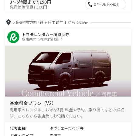
3～6時間まで7,150円
072-261-3901
免責補償制度1,100円
大阪府堺市堺区緑ヶ丘中町二丁から
2606m
トヨタレンタカー堺鳳浜寺
堺市西区浜寺元町6-864-1
基本料金プラン（V2）
商用車のレンタル、お得な割引料金や予約、乗り捨てなどの詳細
は、こちらから各店舗にお電話ください。
代表車種
タウンエースバン 等
ボディタイプ
商用車