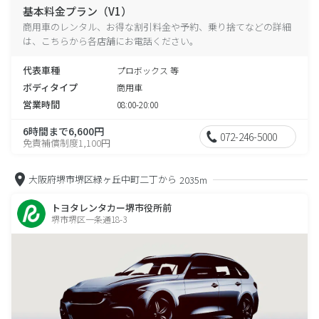
基本料金プラン（V1）
商用車のレンタル、お得な割引料金や予約、乗り捨てなどの詳細
は、こちらから各店舗にお電話ください。
代表車種
プロボックス 等
ボディタイプ
商用車
営業時間
08:00-20:00
6時間まで6,600円
072-246-5000
免責補償制度1,100円
大阪府堺市堺区緑ヶ丘中町二丁から
2035m
トヨタレンタカー堺市役所前
堺市堺区一条通18-3