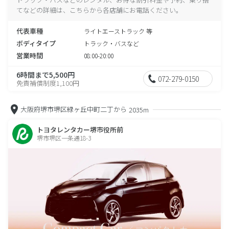
てなどの詳細は、こちらから各店舗にお電話ください。
代表車種
ライトエーストラック 等
ボディタイプ
トラック・バスなど
営業時間
08:00-20:00
6時間まで5,500円
072-279-0150
免責補償制度1,100円
大阪府堺市堺区緑ヶ丘中町二丁から
2035m
トヨタレンタカー堺市役所前
堺市堺区一条通18-3