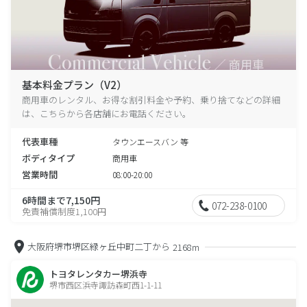
基本料金プラン（V2）
商用車のレンタル、お得な割引料金や予約、乗り捨てなどの詳細
は、こちらから各店舗にお電話ください。
代表車種
タウンエースバン 等
ボディタイプ
商用車
営業時間
08:00-20:00
6時間まで7,150円
072-238-0100
免責補償制度1,100円
大阪府堺市堺区緑ヶ丘中町二丁から
2168m
トヨタレンタカー堺浜寺
堺市西区浜寺諏訪森町西1-1-11