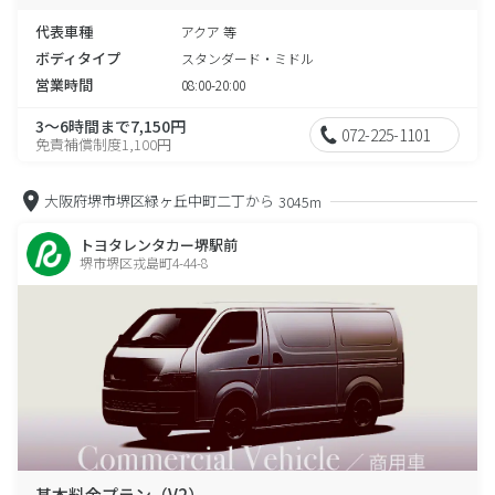
代表車種
アクア 等
ボディタイプ
スタンダード・ミドル
営業時間
08:00-20:00
3～6時間まで7,150円
072-225-1101
免責補償制度1,100円
大阪府堺市堺区緑ヶ丘中町二丁から
3045m
トヨタレンタカー堺駅前
堺市堺区戎島町4-44-8
基本料金プラン（V2）