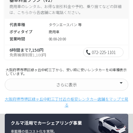
商用車のレンタル、お得な割引料金や予約、乗り捨てなどの詳細
は、こちらから各店舗にお電話ください。
代表車種
タウンエースバン 等
ボディタイプ
商用車
営業時間
08:00-20:00
6時間まで7,150円
072-225-1101
免責補償制度1,100円
大阪府堺市堺区緑ヶ丘中町三丁から、安い順に安いレンタカーを40車種表示
しています。
さらに表示
大阪府堺市堺区緑ヶ丘中町三丁付近の格安レンタカー店舗をマップで見
る
クルマ活用でカーシェアリング事業
車載機の低コスト化を実現。