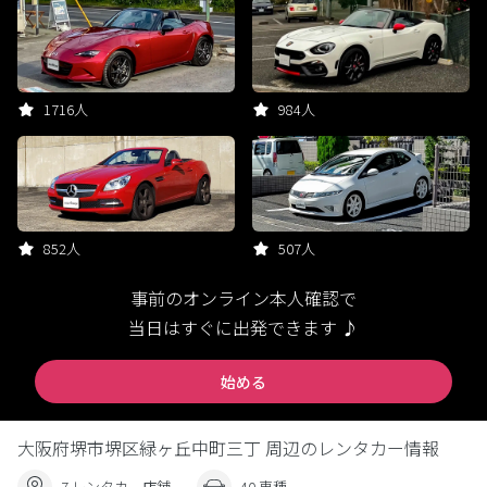
1716人
984人
852人
507人
事前のオンライン本人確認で
当日はすぐに出発できます ♪
始める
大阪府堺市堺区緑ヶ丘中町三丁 周辺のレンタカー情報
7 レンタカー店舗
40 車種