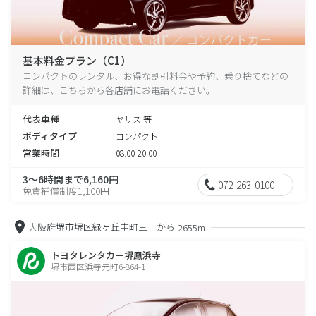
基本料金プラン（C1）
コンパクトのレンタル、お得な割引料金や予約、乗り捨てなどの
詳細は、こちらから各店舗にお電話ください。
代表車種
ヤリス 等
ボディタイプ
コンパクト
営業時間
08:00-20:00
3～6時間まで6,160円
072-263-0100
免責補償制度1,100円
大阪府堺市堺区緑ヶ丘中町三丁から
2655m
トヨタレンタカー堺鳳浜寺
堺市西区浜寺元町6-864-1