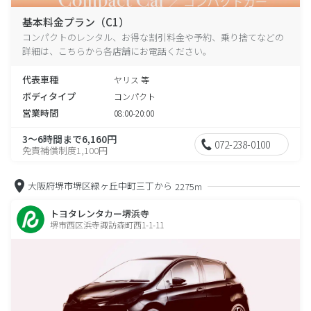
基本料金プラン（C1）
コンパクトのレンタル、お得な割引料金や予約、乗り捨てなどの
詳細は、こちらから各店舗にお電話ください。
代表車種
ヤリス 等
ボディタイプ
コンパクト
営業時間
08:00-20:00
3～6時間まで6,160円
072-238-0100
免責補償制度1,100円
大阪府堺市堺区緑ヶ丘中町三丁から
2275m
トヨタレンタカー堺浜寺
堺市西区浜寺諏訪森町西1-1-11