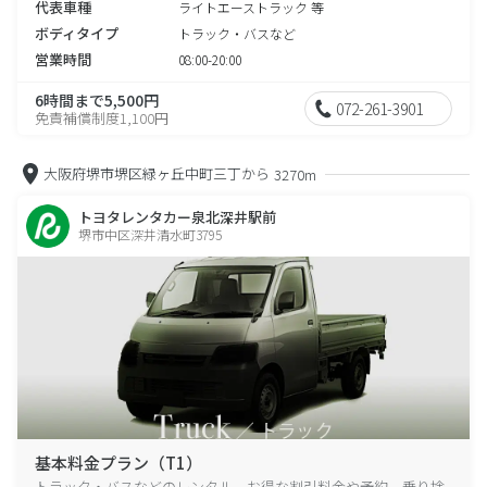
代表車種
ライトエーストラック 等
ボディタイプ
トラック・バスなど
営業時間
08:00-20:00
6時間まで5,500円
072-261-3901
免責補償制度1,100円
大阪府堺市堺区緑ヶ丘中町三丁から
3270m
トヨタレンタカー泉北深井駅前
堺市中区深井清水町3795
基本料金プラン（T1）
トラック・バスなどのレンタル、お得な割引料金や予約、乗り捨