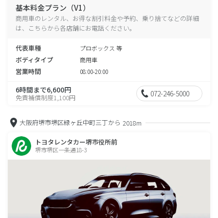
基本料金プラン（V1）
商用車のレンタル、お得な割引料金や予約、乗り捨てなどの詳細
は、こちらから各店舗にお電話ください。
代表車種
プロボックス 等
ボディタイプ
商用車
営業時間
08:00-20:00
6時間まで6,600円
072-246-5000
免責補償制度1,100円
大阪府堺市堺区緑ヶ丘中町三丁から
2018m
トヨタレンタカー堺市役所前
堺市堺区一条通18-3