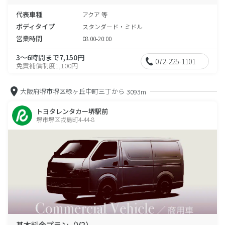
代表車種
アクア 等
ボディタイプ
スタンダード・ミドル
営業時間
08:00-20:00
3～6時間まで7,150円
072-225-1101
免責補償制度1,100円
大阪府堺市堺区緑ヶ丘中町三丁から
3093m
トヨタレンタカー堺駅前
堺市堺区戎島町4-44-8
基本料金プラン（V2）