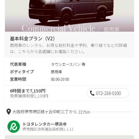
基本料金プラン（V2）
商用車のレンタル、お得な割引料金や予約、乗り捨てなどの詳細
は、こちらから各店舗にお電話ください。
代表車種
タウンエースバン 等
ボディタイプ
商用車
営業時間
08:00-20:00
6時間まで7,150円
072-238-0100
免責補償制度1,100円
大阪府堺市堺区緑ヶ丘中町三丁から
2275m
トヨタレンタカー堺浜寺
堺市西区浜寺諏訪森町西1-1-11