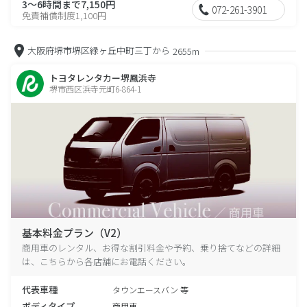
3～6時間まで7,150円
072-261-3901
免責補償制度1,100円
大阪府堺市堺区緑ヶ丘中町三丁から
2655m
トヨタレンタカー堺鳳浜寺
堺市西区浜寺元町6-864-1
基本料金プラン（V2）
商用車のレンタル、お得な割引料金や予約、乗り捨てなどの詳細
は、こちらから各店舗にお電話ください。
代表車種
タウンエースバン 等
ボディタイプ
商用車