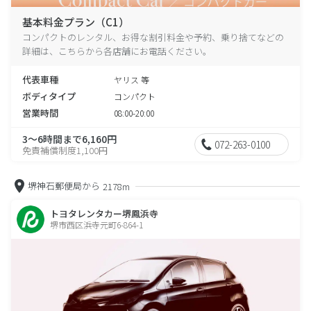
基本料金プラン（C1）
コンパクトのレンタル、お得な割引料金や予約、乗り捨てなどの
詳細は、こちらから各店舗にお電話ください。
代表車種
ヤリス 等
ボディタイプ
コンパクト
営業時間
08:00-20:00
3～6時間まで6,160円
072-263-0100
免責補償制度1,100円
堺神石郵便局から
2178m
トヨタレンタカー堺鳳浜寺
堺市西区浜寺元町6-864-1