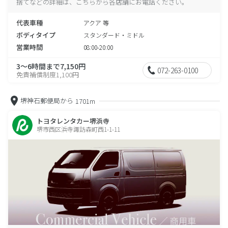
捨てなどの詳細は、こちらから各店舗にお電話ください。
代表車種
アクア 等
ボディタイプ
スタンダード・ミドル
営業時間
08:00-20:00
3～6時間まで7,150円
072-263-0100
免責補償制度1,100円
堺神石郵便局から
1701m
トヨタレンタカー堺浜寺
堺市西区浜寺諏訪森町西1-1-11