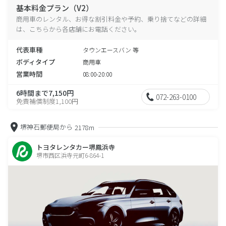
基本料金プラン（V2）
商用車のレンタル、お得な割引料金や予約、乗り捨てなどの詳細
は、こちらから各店舗にお電話ください。
代表車種
タウンエースバン 等
ボディタイプ
商用車
営業時間
08:00-20:00
6時間まで7,150円
072-263-0100
免責補償制度1,100円
堺神石郵便局から
2178m
トヨタレンタカー堺鳳浜寺
堺市西区浜寺元町6-864-1