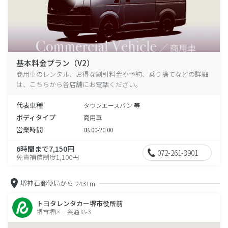
基本料金プラン（V2）
商用車のレンタル、お得な割引料金や予約、乗り捨てなどの詳細
は、こちらから各店舗にお電話ください。
代表車種
タウンエースバン 等
ボディタイプ
商用車
営業時間
08:00-20:00
6時間まで7,150円
072-261-3901
免責補償制度1,100円
堺神石郵便局から
2431m
トヨタレンタカー堺市役所前
堺市堺区一条通18-3