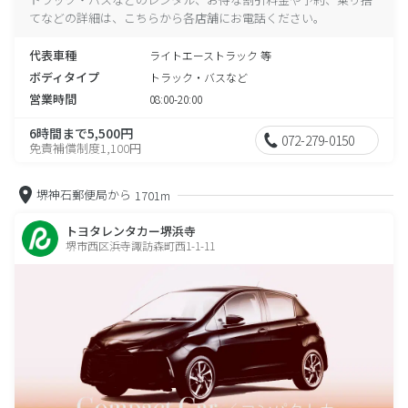
てなどの詳細は、こちらから各店舗にお電話ください。
代表車種
ライトエーストラック 等
ボディタイプ
トラック・バスなど
営業時間
08:00-20:00
6時間まで5,500円
072-279-0150
免責補償制度1,100円
堺神石郵便局から
1701m
トヨタレンタカー堺浜寺
堺市西区浜寺諏訪森町西1-1-11