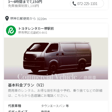
3～6時間まで7,150円
072-225-1101
免責補償制度1,100円
堺神石郵便局から
3220m
トヨタレンタカー堺駅前
堺市堺区戎島町4-44-8
基本料金プラン（V2）
商用車のレンタル、お得な割引料金や予約、乗り捨てなどの詳細
は、こちらから各店舗にお電話ください。
代表車種
タウンエースバン 等
ボディタイプ
商用車