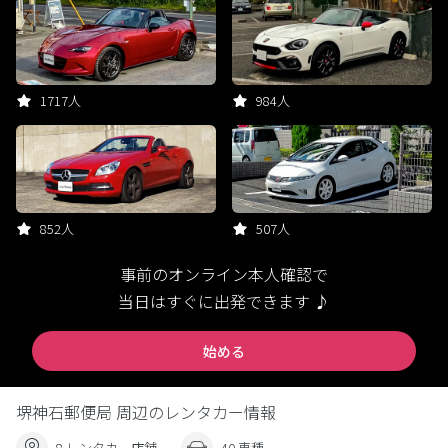
1717人
984人
852人
507人
事前のオンライン本人確認で
当日はすぐに出発できます ♪
始める
堺神石郵便局 周辺のレンタカー情報
8 レンタカー店舗
40 車種