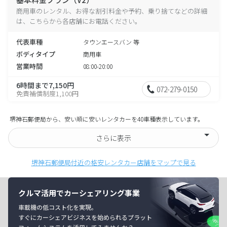
商用車のレンタル、お得な割引料金や予約、乗り捨てなどの詳細
は、こちらから各店舗にお電話ください。
代表車種
タウンエースバン 等
ボディタイプ
商用車
営業時間
08:00-20:00
6時間まで7,150円
072-279-0150
免責補償制度1,100円
堺神石郵便局から、安い順に安いレンタカーを40車種表示しています。
さらに表示
堺神石郵便局付近の格安レンタカー店舗をマップで見る
クルマ活用でカーシェアリング事業
車載機の低コスト化を実現。
すぐにカーシェアビジネスを始められるプラット