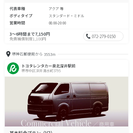
代表車種
アクア 等
ボディタイプ
スタンダード・ミドル
営業時間
08:00-20:00
3～6時間まで7,150円
072-279-0150
免責補償制度1,100円
堺神石郵便局から
3553m
トヨタレンタカー泉北深井駅前
堺市中区深井清水町3795
基本料金プラン（V2）