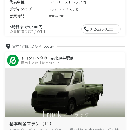
代表車種
ライトエーストラック 等
ボディタイプ
トラック・バスなど
営業時間
08:00-20:00
6時間まで5,500円
072-238-0100
免責補償制度1,100円
堺神石郵便局から
3553m
トヨタレンタカー泉北深井駅前
堺市中区深井清水町3795
基本料金プラン（T1）
トラック・バスなどのレンタル、お得な割引料金や予約、乗り捨