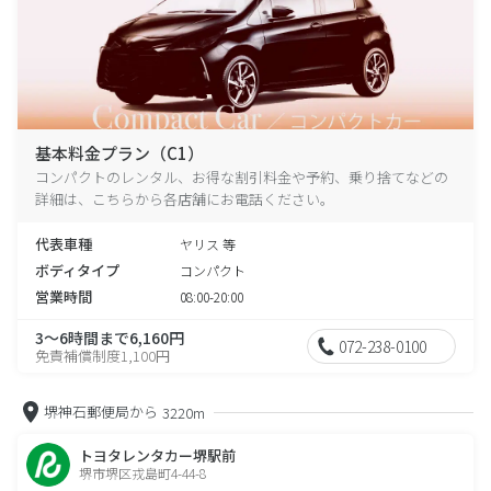
基本料金プラン（C1）
コンパクトのレンタル、お得な割引料金や予約、乗り捨てなどの
詳細は、こちらから各店舗にお電話ください。
代表車種
ヤリス 等
ボディタイプ
コンパクト
営業時間
08:00-20:00
3～6時間まで6,160円
072-238-0100
免責補償制度1,100円
堺神石郵便局から
3220m
トヨタレンタカー堺駅前
堺市堺区戎島町4-44-8