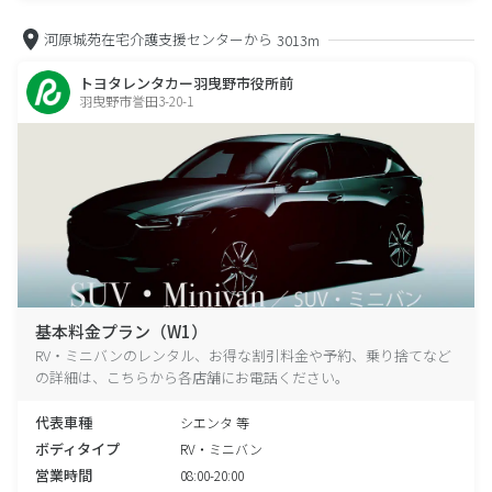
河原城苑在宅介護支援センターから
3013m
トヨタレンタカー羽曳野市役所前
羽曳野市誉田3-20-1
基本料金プラン（W1）
RV・ミニバンのレンタル、お得な割引料金や予約、乗り捨てなど
の詳細は、こちらから各店舗にお電話ください。
代表車種
シエンタ 等
ボディタイプ
RV・ミニバン
営業時間
08:00-20:00