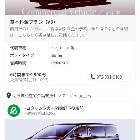
基本料金プラン（V3）
商用車のレンタル、お得な割引料金や予約、乗り捨てなどの詳細
は、こちらから各店舗にお電話ください。
代表車種
ハイエース 等
ボディタイプ
商用車
営業時間
08:00-20:00
6時間まで9,900円
072-331-0100
免責補償制度1,100円
河原城苑在宅介護支援センターから
3013m
トヨタレンタカー羽曳野市役所前
羽曳野市誉田3-20-1