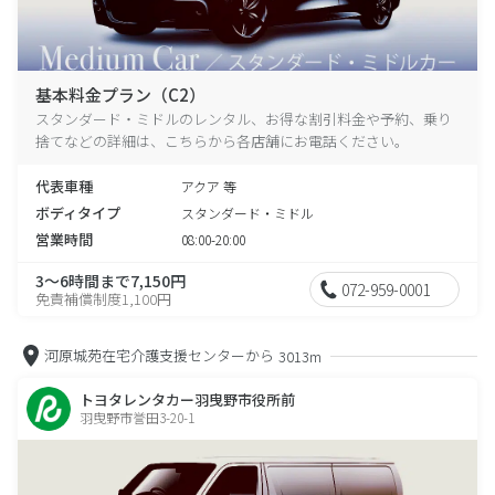
基本料金プラン（C2）
スタンダード・ミドルのレンタル、お得な割引料金や予約、乗り
捨てなどの詳細は、こちらから各店舗にお電話ください。
代表車種
アクア 等
ボディタイプ
スタンダード・ミドル
営業時間
08:00-20:00
3～6時間まで7,150円
072-959-0001
免責補償制度1,100円
河原城苑在宅介護支援センターから
3013m
トヨタレンタカー羽曳野市役所前
羽曳野市誉田3-20-1