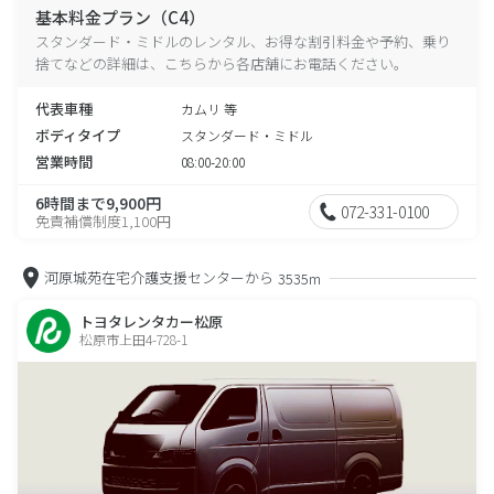
基本料金プラン（C4）
スタンダード・ミドルのレンタル、お得な割引料金や予約、乗り
捨てなどの詳細は、こちらから各店舗にお電話ください。
代表車種
カムリ 等
ボディタイプ
スタンダード・ミドル
営業時間
08:00-20:00
6時間まで9,900円
072-331-0100
免責補償制度1,100円
河原城苑在宅介護支援センターから
3535m
トヨタレンタカー松原
松原市上田4-728-1