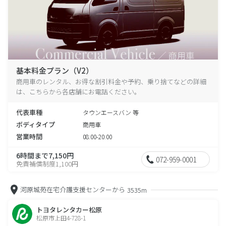
基本料金プラン（V2）
商用車のレンタル、お得な割引料金や予約、乗り捨てなどの詳細
は、こちらから各店舗にお電話ください。
代表車種
タウンエースバン 等
ボディタイプ
商用車
営業時間
08:00-20:00
6時間まで7,150円
072-959-0001
免責補償制度1,100円
河原城苑在宅介護支援センターから
3535m
トヨタレンタカー松原
松原市上田4-728-1