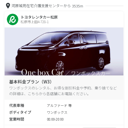
河原城苑在宅介護支援センターから
3535m
トヨタレンタカー松原
松原市上田4-728-1
基本料金プラン（W3）
ワンボックスのレンタル、お得な割引料金や予約、乗り捨てなど
の詳細は、こちらから各店舗にお電話ください。
代表車種
アルファード 等
ボディタイプ
ワンボックス
営業時間
08:00-20:00