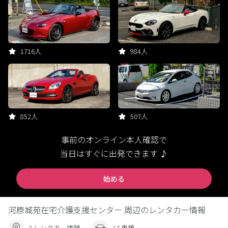
1716人
984人
852人
507人
事前のオンライン本人確認で
当日はすぐに出発できます ♪
始める
河原城苑在宅介護支援センター 周辺のレンタカー情報
2 レンタカー店舗
17 車種