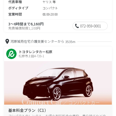
代表車種
ヤリス 等
ボディタイプ
コンパクト
営業時間
08:00-20:00
3～6時間まで6,160円
072-959-0001
免責補償制度1,100円
河原城苑在宅介護支援センターから
3535m
トヨタレンタカー松原
松原市上田4-728-1
基本料金プラン（C1）
コンパクトのレンタル、お得な割引料金や予約、乗り捨てなどの