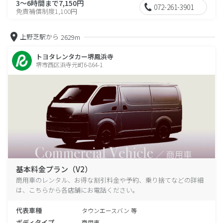
3～6時間まで7,150円
072-261-3901
免責補償制度1,100円
上野芝駅から
2629m
トヨタレンタカー堺鳳浜寺
堺市西区浜寺元町6-864-1
基本料金プラン（V2）
商用車のレンタル、お得な割引料金や予約、乗り捨てなどの詳細
は、こちらから各店舗にお電話ください。
代表車種
タウンエースバン 等
ボディタイプ
商用車