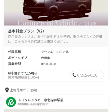
基本料金プラン（V2）
商用車のレンタル、お得な割引料金や予約、乗り捨てなどの詳細
は、こちらから各店舗にお電話ください。
代表車種
タウンエースバン 等
ボディタイプ
商用車
営業時間
08:00-20:00
6時間まで7,150円
072-238-0100
免責補償制度1,100円
上野芝駅から
2509m
トヨタレンタカー泉北深井駅前
堺市中区深井清水町3795