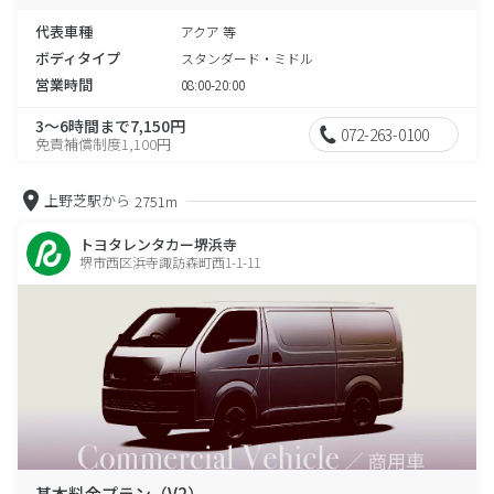
代表車種
アクア 等
ボディタイプ
スタンダード・ミドル
営業時間
08:00-20:00
3～6時間まで7,150円
072-263-0100
免責補償制度1,100円
上野芝駅から
2751m
トヨタレンタカー堺浜寺
堺市西区浜寺諏訪森町西1-1-11
基本料金プラン（V2）