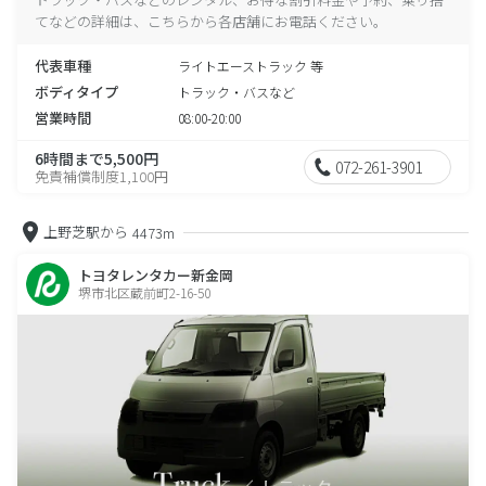
てなどの詳細は、こちらから各店舗にお電話ください。
代表車種
ライトエーストラック 等
ボディタイプ
トラック・バスなど
営業時間
08:00-20:00
6時間まで5,500円
072-261-3901
免責補償制度1,100円
上野芝駅から
4473m
トヨタレンタカー新金岡
堺市北区蔵前町2-16-50