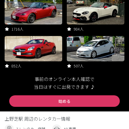
1716人
984人
852人
507人
事前のオンライン本人確認で
当日はすぐに出発できます ♪
始める
上野芝駅 周辺のレンタカー情報
7 レンタカー店舗
40 車種