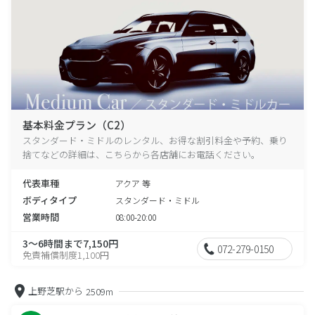
基本料金プラン（C2）
スタンダード・ミドルのレンタル、お得な割引料金や予約、乗り
捨てなどの詳細は、こちらから各店舗にお電話ください。
代表車種
アクア 等
ボディタイプ
スタンダード・ミドル
営業時間
08:00-20:00
3～6時間まで7,150円
072-279-0150
免責補償制度1,100円
上野芝駅から
2509m