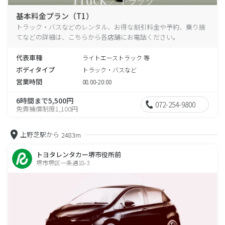
基本料金プラン（T1）
トラック・バスなどのレンタル、お得な割引料金や予約、乗り捨
てなどの詳細は、こちらから各店舗にお電話ください。
代表車種
ライトエーストラック 等
ボディタイプ
トラック・バスなど
営業時間
08:00-20:00
6時間まで5,500円
072-254-9800
免責補償制度1,100円
上野芝駅から
2483m
トヨタレンタカー堺市役所前
堺市堺区一条通18-3