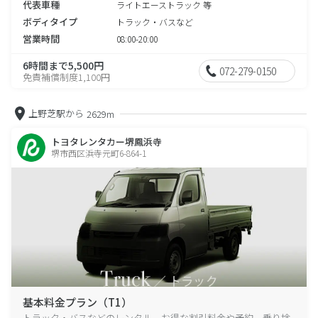
代表車種
ライトエーストラック 等
ボディタイプ
トラック・バスなど
営業時間
08:00-20:00
6時間まで5,500円
072-279-0150
免責補償制度1,100円
上野芝駅から
2629m
トヨタレンタカー堺鳳浜寺
堺市西区浜寺元町6-864-1
基本料金プラン（T1）
トラック・バスなどのレンタル、お得な割引料金や予約、乗り捨