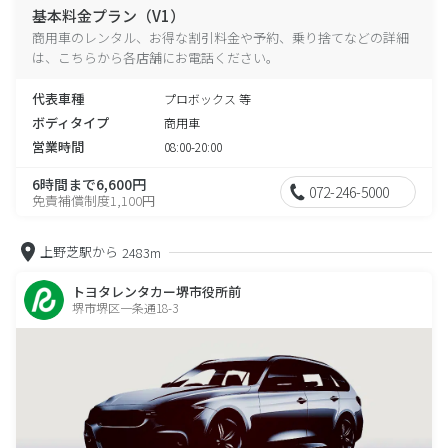
基本料金プラン（V1）
商用車のレンタル、お得な割引料金や予約、乗り捨てなどの詳細
は、こちらから各店舗にお電話ください。
代表車種
プロボックス 等
ボディタイプ
商用車
営業時間
08:00-20:00
6時間まで6,600円
072-246-5000
免責補償制度1,100円
上野芝駅から
2483m
トヨタレンタカー堺市役所前
堺市堺区一条通18-3