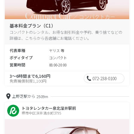
基本料金プラン（C1）
コンパクトのレンタル、お得な割引料金や予約、乗り捨てなどの
詳細は、こちらから各店舗にお電話ください。
代表車種
ヤリス 等
ボディタイプ
コンパクト
営業時間
08:00-20:00
3～6時間まで6,160円
072-238-0100
免責補償制度1,100円
上野芝駅から
2509m
トヨタレンタカー泉北深井駅前
堺市中区深井清水町3795