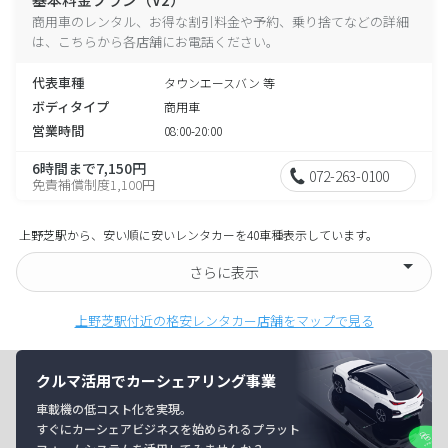
商用車のレンタル、お得な割引料金や予約、乗り捨てなどの詳細
は、こちらから各店舗にお電話ください。
代表車種
タウンエースバン 等
ボディタイプ
商用車
営業時間
08:00-20:00
6時間まで7,150円
072-263-0100
免責補償制度1,100円
上野芝駅から、安い順に安いレンタカーを40車種表示しています。
さらに表示
上野芝駅付近の格安レンタカー店舗をマップで見る
クルマ活用でカーシェアリング事業
車載機の低コスト化を実現。
すぐにカーシェアビジネスを始められるプラット