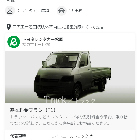
2 レンタカー店舗
17 車種
四天王寺悲田院肢体不自由児通園施設から
4062m
トヨタレンタカー松原
松原市上田4-728-1
基本料金プラン（T1）
トラック・バスなどのレンタル、お得な割引料金や予約、乗り捨
てなどの詳細は、こちらから各店舗にお電話ください。
代表車種
ライトエーストラック 等