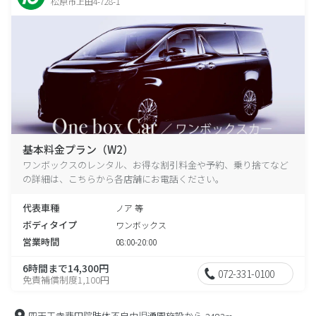
松原市上田4-728-1
基本料金プラン（W2）
ワンボックスのレンタル、お得な割引料金や予約、乗り捨てなど
の詳細は、こちらから各店舗にお電話ください。
代表車種
ノア 等
ボディタイプ
ワンボックス
営業時間
08:00-20:00
6時間まで14,300円
072-331-0100
免責補償制度1,100円
四天王寺悲田院肢体不自由児通園施設から