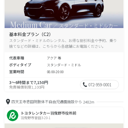
基本料金プラン（C2）
スタンダード・ミドルのレンタル、お得な割引料金や予約、乗り
捨てなどの詳細は、こちらから各店舗にお電話ください。
代表車種
アクア 等
ボディタイプ
スタンダード・ミドル
営業時間
08:00-20:00
3～6時間まで7,150円
072-959-0001
免責補償制度1,100円
四天王寺悲田院肢体不自由児通園施設から
2482m
トヨタレンタカー羽曳野市役所前
羽曳野市誉田3-20-1