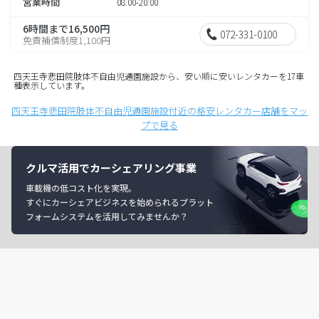
営業時間
08:00-20:00
6時間まで16,500円
072-331-0100
免責補償制度1,100円
四天王寺悲田院肢体不自由児通園施設から、安い順に安いレンタカーを17車
種表示しています。
四天王寺悲田院肢体不自由児通園施設付近の格安レンタカー店舗をマッ
プで見る
クルマ活用でカーシェアリング事業
車載機の低コスト化を実現。
すぐにカーシェアビジネスを始められるプラット
フォームシステムを活用してみませんか？