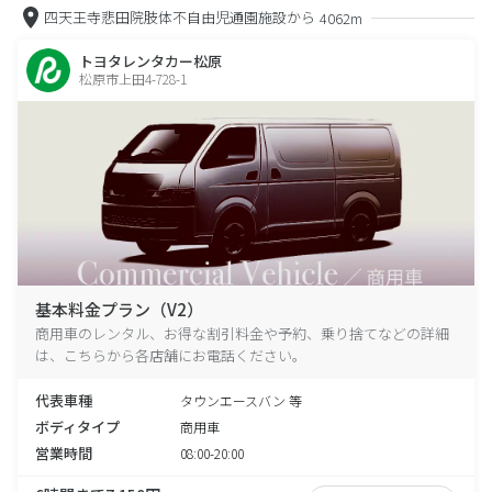
四天王寺悲田院肢体不自由児通園施設から
4062m
トヨタレンタカー松原
松原市上田4-728-1
基本料金プラン（V2）
商用車のレンタル、お得な割引料金や予約、乗り捨てなどの詳細
は、こちらから各店舗にお電話ください。
代表車種
タウンエースバン 等
ボディタイプ
商用車
営業時間
08:00-20:00