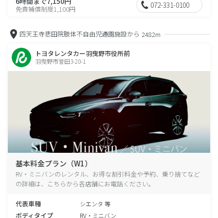
6時間まで7,150円
072-331-0100
免責補償制度1,100円
四天王寺悲田院肢体不自由児通園施設から
2482m
トヨタレンタカー羽曳野市役所前
羽曳野市誉田3-20-1
基本料金プラン（W1）
RV・ミニバンのレンタル、お得な割引料金や予約、乗り捨てなど
の詳細は、こちらから各店舗にお電話ください。
代表車種
シエンタ 等
ボディタイプ
RV・ミニバン