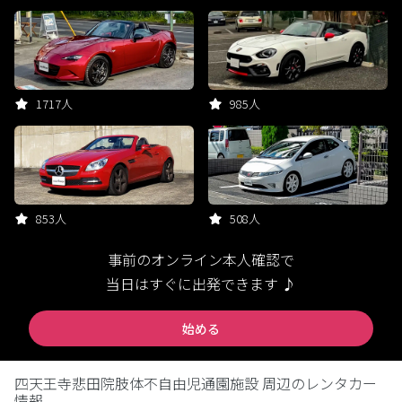
1717人
985人
853人
508人
事前のオンライン本人確認で
当日はすぐに出発できます ♪
始める
四天王寺悲田院肢体不自由児通園施設 周辺のレンタカー
情報