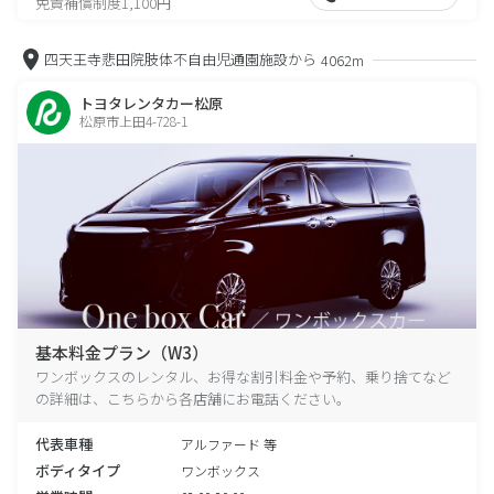
免責補償制度1,100円
四天王寺悲田院肢体不自由児通園施設から
4062m
トヨタレンタカー松原
松原市上田4-728-1
基本料金プラン（W3）
ワンボックスのレンタル、お得な割引料金や予約、乗り捨てなど
の詳細は、こちらから各店舗にお電話ください。
代表車種
アルファード 等
ボディタイプ
ワンボックス