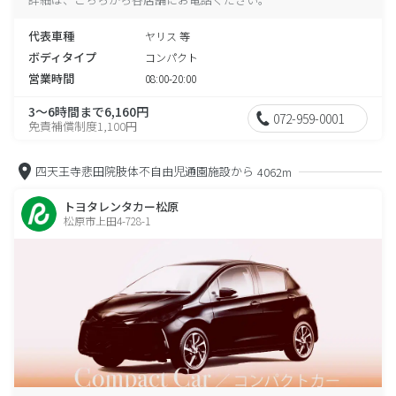
代表車種
ヤリス 等
ボディタイプ
コンパクト
営業時間
08:00-20:00
3～6時間まで6,160円
072-959-0001
免責補償制度1,100円
四天王寺悲田院肢体不自由児通園施設から
4062m
トヨタレンタカー松原
松原市上田4-728-1