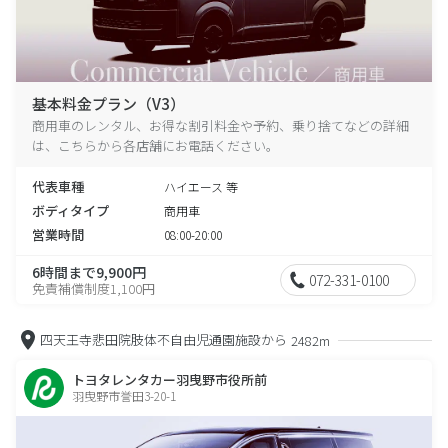
基本料金プラン（V3）
商用車のレンタル、お得な割引料金や予約、乗り捨てなどの詳細
は、こちらから各店舗にお電話ください。
代表車種
ハイエース 等
ボディタイプ
商用車
営業時間
08:00-20:00
6時間まで9,900円
072-331-0100
免責補償制度1,100円
四天王寺悲田院肢体不自由児通園施設から
2482m
トヨタレンタカー羽曳野市役所前
羽曳野市誉田3-20-1