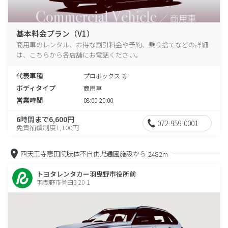
基本料金プラン（V1）
商用車のレンタル、お得な割引料金や予約、乗り捨てなどの詳細
は、こちらから各店舗にお電話ください。
代表車種
プロボックス 等
ボディタイプ
商用車
営業時間
08:00-20:00
6時間まで6,600円
072-959-0001
免責補償制度1,100円
四天王寺悲田院肢体不自由児通園施設から
2482m
トヨタレンタカー羽曳野市役所前
羽曳野市誉田3-20-1