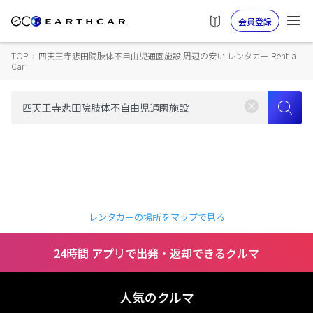
会員登録
TOP
›
四天王寺悲田院肢体不自由児通園施設 周辺の安い レンタカー Rent-a-
Car
レンタカーの場所をマップで見る
24時間 アプリで出発・返却できるクルマ
人気のクルマ