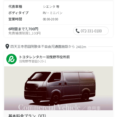
代表車種
シエンタ 等
ボディタイプ
RV・ミニバン
営業時間
08:00-20:00
6時間まで7,700円
072-331-0100
免責補償制度1,100円
四天王寺悲田院肢体不自由児通園施設から
2482m
トヨタレンタカー羽曳野市役所前
羽曳野市誉田3-20-1
基本料金プラン（V3）