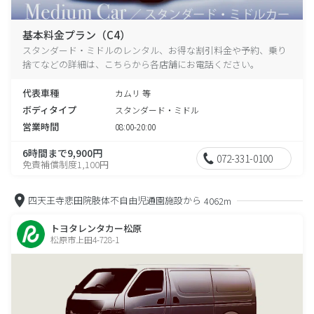
基本料金プラン（C4）
スタンダード・ミドルのレンタル、お得な割引料金や予約、乗り
捨てなどの詳細は、こちらから各店舗にお電話ください。
代表車種
カムリ 等
ボディタイプ
スタンダード・ミドル
営業時間
08:00-20:00
6時間まで9,900円
072-331-0100
免責補償制度1,100円
四天王寺悲田院肢体不自由児通園施設から
4062m
トヨタレンタカー松原
松原市上田4-728-1