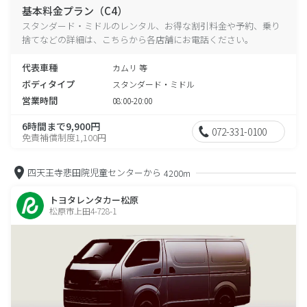
基本料金プラン（C4）
スタンダード・ミドルのレンタル、お得な割引料金や予約、乗り
捨てなどの詳細は、こちらから各店舗にお電話ください。
代表車種
カムリ 等
ボディタイプ
スタンダード・ミドル
営業時間
08:00-20:00
6時間まで9,900円
072-331-0100
免責補償制度1,100円
四天王寺悲田院児童センターから
4200m
トヨタレンタカー松原
松原市上田4-728-1