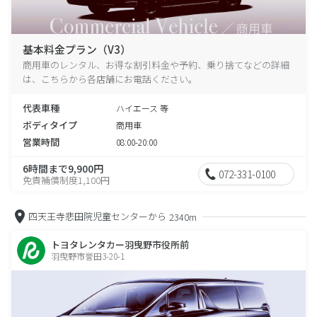
基本料金プラン（V3）
商用車のレンタル、お得な割引料金や予約、乗り捨てなどの詳細
は、こちらから各店舗にお電話ください。
代表車種
ハイエース 等
ボディタイプ
商用車
営業時間
08:00-20:00
6時間まで9,900円
072-331-0100
免責補償制度1,100円
四天王寺悲田院児童センターから
2340m
トヨタレンタカー羽曳野市役所前
羽曳野市誉田3-20-1