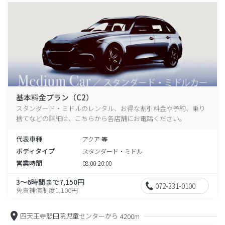
基本料金プラン（C2）
スタンダード・ミドルのレンタル、お得な割引料金や予約、乗り
捨てなどの詳細は、こちらから各店舗にお電話ください。
代表車種
アクア 等
ボディタイプ
スタンダード・ミドル
営業時間
08:00-20:00
3～6時間まで7,150円
072-331-0100
免責補償制度1,100円
四天王寺悲田院児童センターから
4200m