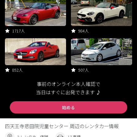
1717人
984人
852人
507人
事前のオンライン本人確認で
当日はすぐに出発できます ♪
始める
四天王寺悲田院児童センター 周辺のレンタカー情報
2 レンタカー店舗
17 車種