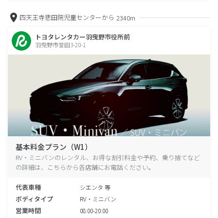
四天王寺悲田院児童センターから
2340m
トヨタレンタカー羽曳野市役所前
羽曳野市誉田3-20-1
基本料金プラン（W1）
RV・ミニバンのレンタル、お得な割引料金や予約、乗り捨てなど
の詳細は、こちらから各店舗にお電話ください。
代表車種
シエンタ 等
ボディタイプ
RV・ミニバン
営業時間
08:00-20:00