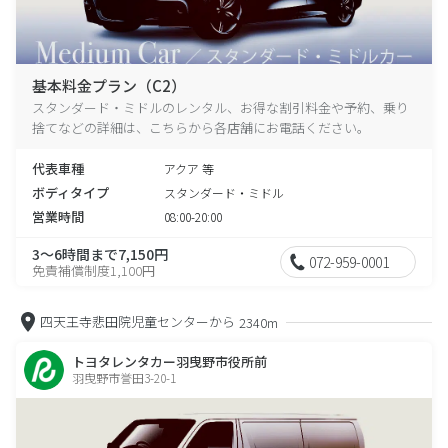
基本料金プラン（C2）
スタンダード・ミドルのレンタル、お得な割引料金や予約、乗り
捨てなどの詳細は、こちらから各店舗にお電話ください。
代表車種
アクア 等
ボディタイプ
スタンダード・ミドル
営業時間
08:00-20:00
3～6時間まで7,150円
072-959-0001
免責補償制度1,100円
四天王寺悲田院児童センターから
2340m
トヨタレンタカー羽曳野市役所前
羽曳野市誉田3-20-1