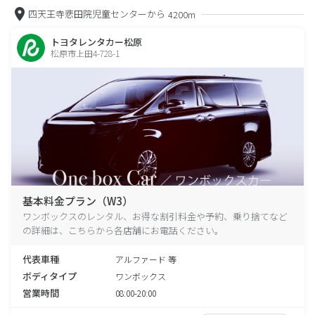
四天王寺悲田院児童センターから
4200m
トヨタレンタカー松原
松原市上田4-728-1
基本料金プラン（W3）
ワンボックスのレンタル、お得な割引料金や予約、乗り捨てなど
の詳細は、こちらから各店舗にお電話ください。
代表車種
アルファード 等
ボディタイプ
ワンボックス
営業時間
08:00-20:00