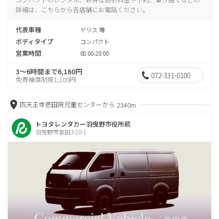
詳細は、こちらから各店舗にお電話ください。
代表車種
ヤリス 等
ボディタイプ
コンパクト
営業時間
08:00-20:00
3～6時間まで6,160円
072-331-0100
免責補償制度1,100円
四天王寺悲田院児童センターから
2340m
トヨタレンタカー羽曳野市役所前
羽曳野市誉田3-20-1