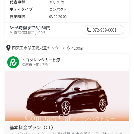
代表車種
ヤリス 等
ボディタイプ
コンパクト
営業時間
08:00-20:00
3～6時間まで6,160円
072-959-0001
免責補償制度1,100円
四天王寺悲田院児童センターから
4200m
トヨタレンタカー松原
松原市上田4-728-1
基本料金プラン（C1）
コンパクトのレンタル、お得な割引料金や予約、乗り捨てなどの