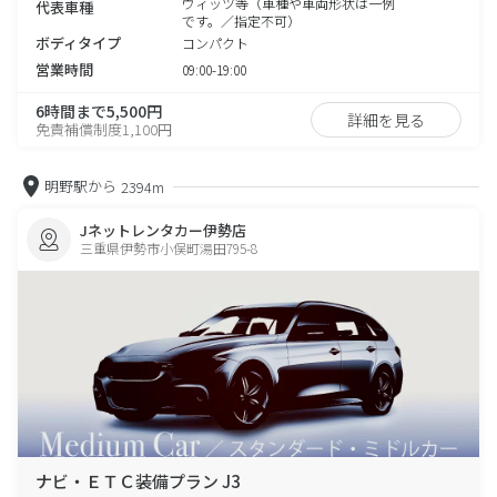
ヴィッツ等（車種や車両形状は一例
代表車種
です。／指定不可）
ボディタイプ
コンパクト
営業時間
09:00-19:00
6時間まで5,500円
詳細を見る
免責補償制度1,100円
明野駅から
2394m
Jネットレンタカー伊勢店
三重県伊勢市小俣町湯田795-8
ナビ・ＥＴＣ装備プラン J3