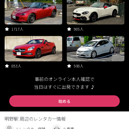
1717人
985人
853人
508人
事前のオンライン本人確認で
当日はすぐに出発できます ♪
始める
明野駅 周辺のレンタカー情報
1 レンタカー店舗
8 車種