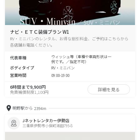
ナビ・ＥＴＣ装備プラン W1
RV・ミニバンのレンタル、お得な割引料金、ご予約はこちらから
各店舗お電話ください。
ウィッシュ等（車種や車両形状は一
代表車種
例です。／指定不可）
ボディタイプ
RV・ミニバン
営業時間
09:00-19:00
6時間まで9,900円
詳細を見る
免責補償制度1,100円
明野駅から
2394m
Jネットレンタカー伊勢店
三重県伊勢市小俣町湯田795-8