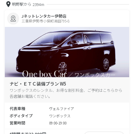
明野駅から
2394m
Jネットレンタカー伊勢店
三重県伊勢市小俣町湯田795-8
ナビ・ＥＴＣ装備プラン W5
ワンボックスのレンタル、お得な割引料金、ご予約はこちらから
各店舗お電話ください。
代表車種
ヴェルファイア
ボディタイプ
ワンボックス
営業時間
09:00-19:00
6時間まで22,000円