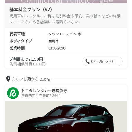
基本料金プラン（V2）
商用車のレンタル、お得な割引料金や予約、乗り捨てなどの詳細
は、こちらから各店舗にお電話ください。
代表車種
タウンエースバン 等
ボディタイプ
商用車
営業時間
08:00-20:00
6時間まで7,150円
072-261-3901
免責補償制度1,100円
たかいし苑から
2107m
トヨタレンタカー堺鳳浜寺
堺市西区浜寺元町6-864-1