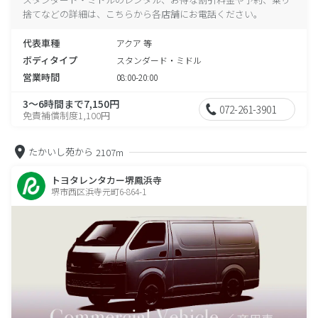
捨てなどの詳細は、こちらから各店舗にお電話ください。
代表車種
アクア 等
ボディタイプ
スタンダード・ミドル
営業時間
08:00-20:00
3～6時間まで7,150円
072-261-3901
免責補償制度1,100円
たかいし苑から
2107m
トヨタレンタカー堺鳳浜寺
堺市西区浜寺元町6-864-1