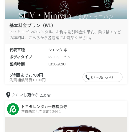
基本料金プラン（W1）
RV・ミニバンのレンタル、お得な割引料金や予約、乗り捨てなど
の詳細は、こちらから各店舗にお電話ください。
代表車種
シエンタ 等
ボディタイプ
RV・ミニバン
営業時間
08:00-20:00
6時間まで7,700円
072-261-3901
免責補償制度1,100円
たかいし苑から
2107m
トヨタレンタカー堺鳳浜寺
堺市西区浜寺元町6-864-1