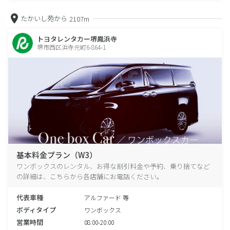
たかいし苑から
2107m
トヨタレンタカー堺鳳浜寺
堺市西区浜寺元町6-864-1
基本料金プラン（W3）
ワンボックスのレンタル、お得な割引料金や予約、乗り捨てなど
の詳細は、こちらから各店舗にお電話ください。
代表車種
アルファード 等
ボディタイプ
ワンボックス
営業時間
08:00-20:00