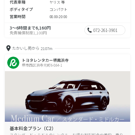
代表車種
ヤリス 等
ボディタイプ
コンパクト
営業時間
08:00-20:00
3～6時間まで6,160円
072-261-3901
免責補償制度1,100円
たかいし苑から
2107m
トヨタレンタカー堺鳳浜寺
堺市西区浜寺元町6-864-1
基本料金プラン（C2）
スタンダード・ミドルのレンタル、お得な割引料金や予約、乗り