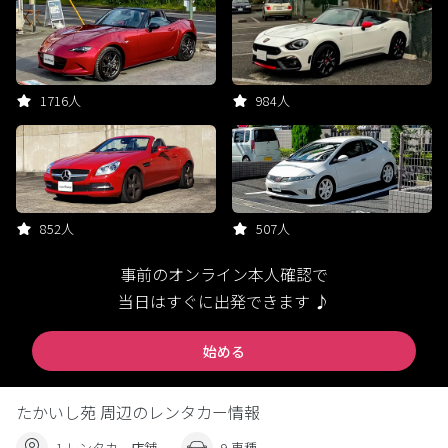
1716人
984人
852人
507人
事前のオンライン本人確認で
当日はすぐに出発できます ♪
始める
たかいし苑 周辺のレンタカー情報
1 レンタカー店舗
9 車種