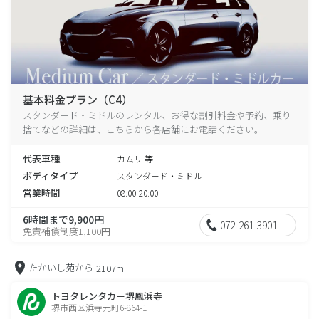
基本料金プラン（C4）
スタンダード・ミドルのレンタル、お得な割引料金や予約、乗り
捨てなどの詳細は、こちらから各店舗にお電話ください。
代表車種
カムリ 等
ボディタイプ
スタンダード・ミドル
営業時間
08:00-20:00
6時間まで9,900円
072-261-3901
免責補償制度1,100円
たかいし苑から
2107m
トヨタレンタカー堺鳳浜寺
堺市西区浜寺元町6-864-1