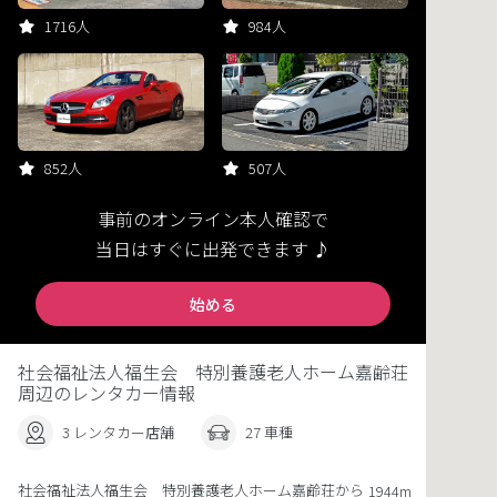
1716人
984人
852人
507人
事前のオンライン本人確認で
当日はすぐに出発できます ♪
始める
社会福祉法人福生会 特別養護老人ホーム嘉齢荘
周辺のレンタカー情報
3 レンタカー店舗
27 車種
社会福祉法人福生会 特別養護老人ホーム嘉齢荘から
1944m