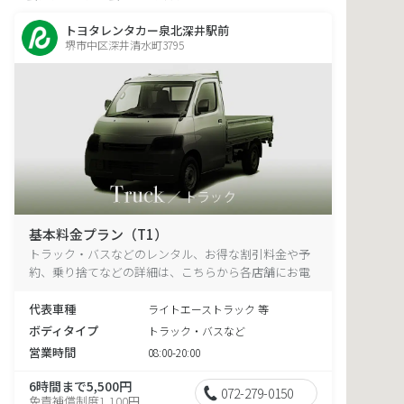
トヨタレンタカー泉北深井駅前
堺市中区深井清水町3795
基本料金プラン（T1）
トラック・バスなどのレンタル、お得な割引料金や予
約、乗り捨てなどの詳細は、こちらから各店舗にお電
話ください。
代表車種
ライトエーストラック 等
ボディタイプ
トラック・バスなど
営業時間
08:00-20:00
6時間まで5,500円
072-279-0150
免責補償制度1,100円