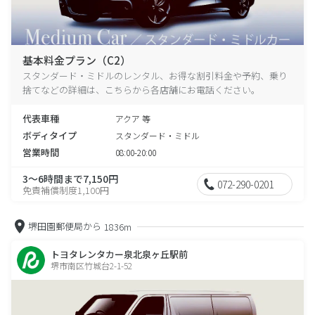
基本料金プラン（C2）
スタンダード・ミドルのレンタル、お得な割引料金や予約、乗り
捨てなどの詳細は、こちらから各店舗にお電話ください。
代表車種
アクア 等
ボディタイプ
スタンダード・ミドル
営業時間
08:00-20:00
3～6時間まで7,150円
072-290-0201
免責補償制度1,100円
堺田園郵便局から
1836m
トヨタレンタカー泉北泉ヶ丘駅前
堺市南区竹城台2-1-52