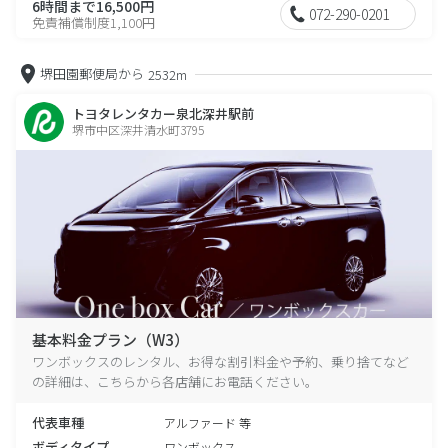
6時間まで16,500円
072-290-0201
免責補償制度1,100円
堺田園郵便局から
2532m
トヨタレンタカー泉北深井駅前
堺市中区深井清水町3795
基本料金プラン（W3）
ワンボックスのレンタル、お得な割引料金や予約、乗り捨てなど
の詳細は、こちらから各店舗にお電話ください。
代表車種
アルファード 等
ボディタイプ
ワンボックス