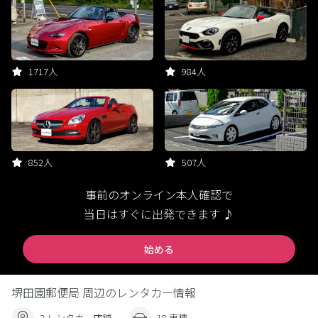
1717人
984人
852人
507人
事前のオンライン本人確認で
当日はすぐに出発できます ♪
始める
堺田園郵便局 周辺のレンタカー情報
2 レンタカー店舗
18 車種