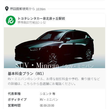
堺田園郵便局から
1836m
トヨタレンタカー泉北泉ヶ丘駅前
堺市南区竹城台2-1-52
基本料金プラン（W1）
RV・ミニバンのレンタル、お得な割引料金や予約、乗り捨てなど
の詳細は、こちらから各店舗にお電話ください。
代表車種
シエンタ 等
ボディタイプ
RV・ミニバン
営業時間
08:00-20:00