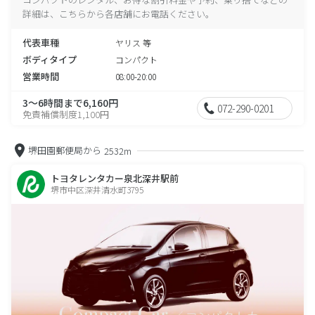
詳細は、こちらから各店舗にお電話ください。
代表車種
ヤリス 等
ボディタイプ
コンパクト
営業時間
08:00-20:00
3～6時間まで6,160円
072-290-0201
免責補償制度1,100円
堺田園郵便局から
2532m
トヨタレンタカー泉北深井駅前
堺市中区深井清水町3795