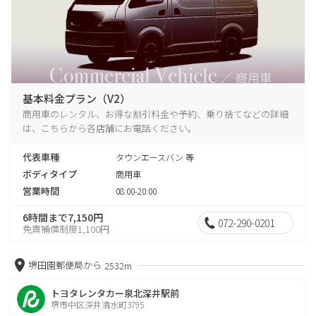
基本料金プラン（V2）
商用車のレンタル、お得な割引料金や予約、乗り捨てなどの詳細
は、こちらから各店舗にお電話ください。
代表車種
タウンエースバン 等
ボディタイプ
商用車
営業時間
08:00-20:00
6時間まで7,150円
072-290-0201
免責補償制度1,100円
堺田園郵便局から
2532m
トヨタレンタカー泉北深井駅前
堺市中区深井清水町3795