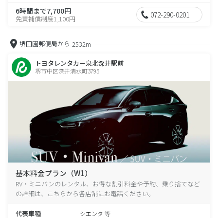
6時間まで7,700円
072-290-0201
免責補償制度1,100円
堺田園郵便局から
2532m
トヨタレンタカー泉北深井駅前
堺市中区深井清水町3795
基本料金プラン（W1）
RV・ミニバンのレンタル、お得な割引料金や予約、乗り捨てなど
の詳細は、こちらから各店舗にお電話ください。
代表車種
シエンタ 等