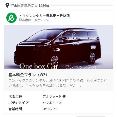
堺田園郵便局から
1836m
トヨタレンタカー泉北泉ヶ丘駅前
堺市南区竹城台2-1-52
基本料金プラン（W3）
ワンボックスのレンタル、お得な割引料金や予約、乗り捨てなど
の詳細は、こちらから各店舗にお電話ください。
代表車種
アルファード 等
ボディタイプ
ワンボックス
営業時間
08:00-20:00