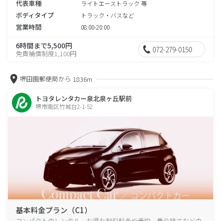
代表車種
ライトエーストラック 等
ボディタイプ
トラック・バスなど
営業時間
08:00-20:00
6時間まで5,500円
072-279-0150
免責補償制度1,100円
堺田園郵便局から
1836m
トヨタレンタカー泉北泉ヶ丘駅前
堺市南区竹城台2-1-52
基本料金プラン（C1）
コンパクトのレンタル、お得な割引料金や予約、乗り捨てなどの