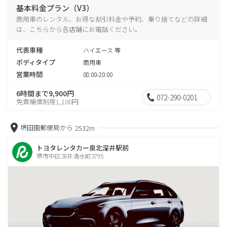
基本料金プラン（V3）
商用車のレンタル、お得な割引料金や予約、乗り捨てなどの詳細
は、こちらから各店舗にお電話ください。
代表車種
ハイエース 等
ボディタイプ
商用車
営業時間
08:00-20:00
6時間まで9,900円
072-290-0201
免責補償制度1,100円
堺田園郵便局から
2532m
トヨタレンタカー泉北深井駅前
堺市中区深井清水町3795