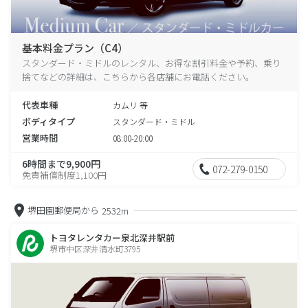
基本料金プラン（C4）
スタンダード・ミドルのレンタル、お得な割引料金や予約、乗り
捨てなどの詳細は、こちらから各店舗にお電話ください。
代表車種
カムリ 等
ボディタイプ
スタンダード・ミドル
営業時間
08:00-20:00
6時間まで9,900円
072-279-0150
免責補償制度1,100円
堺田園郵便局から
2532m
トヨタレンタカー泉北深井駅前
堺市中区深井清水町3795