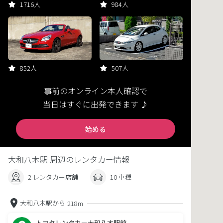
1716人
984人
852人
507人
事前のオンライン本人確認で
当日はすぐに出発できます ♪
始める
大和八木駅 周辺のレンタカー情報
2 レンタカー店舗
10 車種
大和八木駅から
218m
トヨタレンタカー大和八木駅前