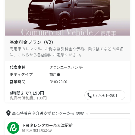
基本料金プラン（V2）
商用車のレンタル、お得な割引料金や予約、乗り捨てなどの詳細
は、こちらから各店舗にお電話ください。
代表車種
タウンエースバン 等
ボディタイプ
商用車
営業時間
08:00-20:00
6時間まで7,150円
072-261-3901
免責補償制度1,100円
高石特養在宅介護支援センターから
3558m
トヨタレンタカー泉大津駅前
泉大津市旭町22-59