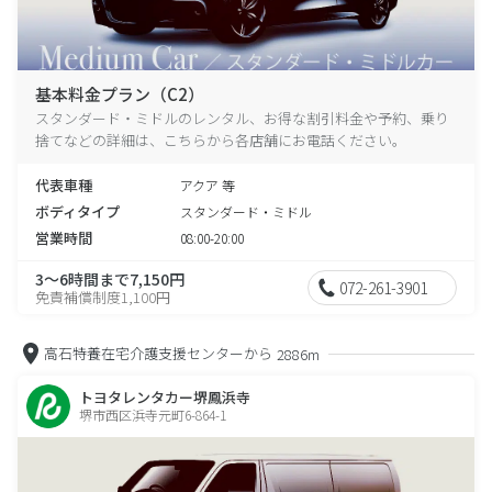
基本料金プラン（C2）
スタンダード・ミドルのレンタル、お得な割引料金や予約、乗り
捨てなどの詳細は、こちらから各店舗にお電話ください。
代表車種
アクア 等
ボディタイプ
スタンダード・ミドル
営業時間
08:00-20:00
3～6時間まで7,150円
072-261-3901
免責補償制度1,100円
高石特養在宅介護支援センターから
2886m
トヨタレンタカー堺鳳浜寺
堺市西区浜寺元町6-864-1