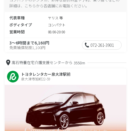
詳細は、こちらから各店舗にお電話ください。
代表車種
ヤリス 等
ボディタイプ
コンパクト
営業時間
08:00-20:00
3～6時間まで6,160円
072-261-3901
免責補償制度1,100円
高石特養在宅介護支援センターから
3558m
トヨタレンタカー泉大津駅前
泉大津市旭町22-59