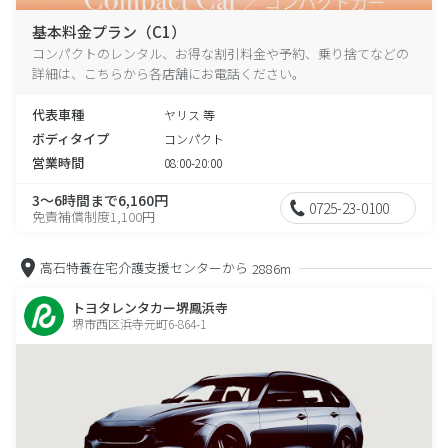
基本料金プラン（C1）
コンパクトのレンタル、お得な割引料金や予約、乗り捨てなどの
詳細は、こちらから各店舗にお電話ください。
代表車種
ヤリス 等
ボディタイプ
コンパクト
営業時間
08:00-20:00
3～6時間まで6,160円
0725-23-0100
免責補償制度1,100円
高石特養在宅介護支援センターから
2886m
トヨタレンタカー堺鳳浜寺
堺市西区浜寺元町6-864-1