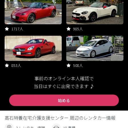
1717人
985人
853人
508人
事前のオンライン本人確認で
当日はすぐに出発できます ♪
始める
高石特養在宅介護支援センター 周辺のレンタカー情報
2 レンタカー店舗
18 車種