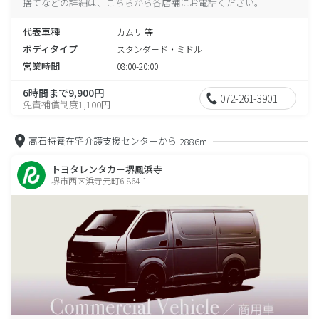
捨てなどの詳細は、こちらから各店舗にお電話ください。
代表車種
カムリ 等
ボディタイプ
スタンダード・ミドル
営業時間
08:00-20:00
6時間まで9,900円
072-261-3901
免責補償制度1,100円
高石特養在宅介護支援センターから
2886m
トヨタレンタカー堺鳳浜寺
堺市西区浜寺元町6-864-1