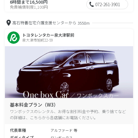
6時間まで16,500円
072-261-3901
免責補償制度1,100円
高石特養在宅介護支援センターから
3558m
トヨタレンタカー泉大津駅前
泉大津市旭町22-59
基本料金プラン（W3）
ワンボックスのレンタル、お得な割引料金や予約、乗り捨てなど
の詳細は、こちらから各店舗にお電話ください。
代表車種
アルファード 等
ボディタイプ
ワンボックス