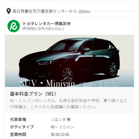
高石特養在宅介護支援センターから
2886m
トヨタレンタカー堺鳳浜寺
堺市西区浜寺元町6-864-1
基本料金プラン（W1）
RV・ミニバンのレンタル、お得な割引料金や予約、乗り捨てなど
の詳細は、こちらから各店舗にお電話ください。
代表車種
シエンタ 等
ボディタイプ
RV・ミニバン
営業時間
08:00-20:00