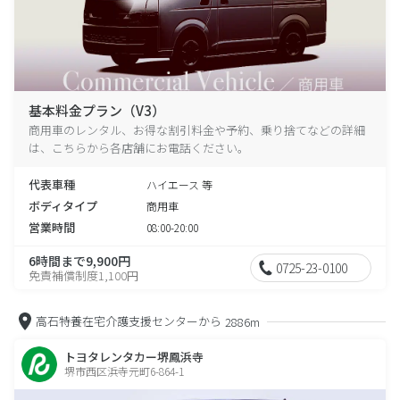
基本料金プラン（V3）
商用車のレンタル、お得な割引料金や予約、乗り捨てなどの詳細
は、こちらから各店舗にお電話ください。
代表車種
ハイエース 等
ボディタイプ
商用車
営業時間
08:00-20:00
6時間まで9,900円
0725-23-0100
免責補償制度1,100円
高石特養在宅介護支援センターから
2886m
トヨタレンタカー堺鳳浜寺
堺市西区浜寺元町6-864-1