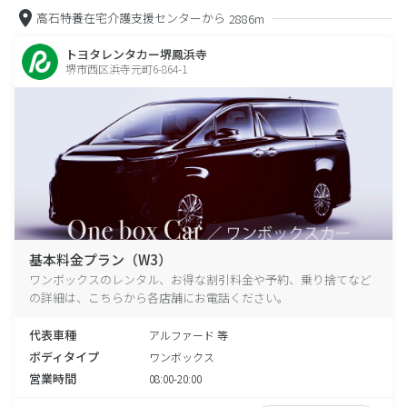
高石特養在宅介護支援センターから
2886m
トヨタレンタカー堺鳳浜寺
堺市西区浜寺元町6-864-1
基本料金プラン（W3）
ワンボックスのレンタル、お得な割引料金や予約、乗り捨てなど
の詳細は、こちらから各店舗にお電話ください。
代表車種
アルファード 等
ボディタイプ
ワンボックス
営業時間
08:00-20:00