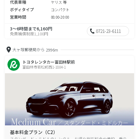
代表車種
ヤリス 等
ボディタイプ
コンパクト
営業時間
08:00-20:00
3～6時間まで6,160円
0721-23-6111
免責補償制度1,100円
大ヶ塚郵便局から
2996m
トヨタレンタカー富田林駅前
富田林市若松町西1-1804-1
基本料金プラン（C2）
スタンダード・ミドルのレンタル、お得な割引料金や予約、乗り