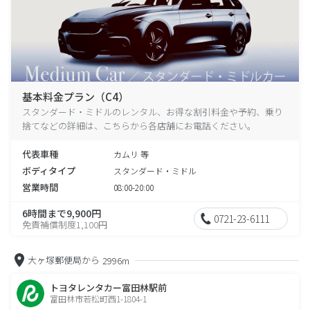
基本料金プラン（C4）
スタンダード・ミドルのレンタル、お得な割引料金や予約、乗り
捨てなどの詳細は、こちらから各店舗にお電話ください。
代表車種
カムリ 等
ボディタイプ
スタンダード・ミドル
営業時間
08:00-20:00
6時間まで9,900円
0721-23-6111
免責補償制度1,100円
大ヶ塚郵便局から
2996m
トヨタレンタカー富田林駅前
富田林市若松町西1-1804-1