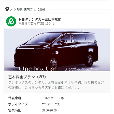
大ヶ塚郵便局から
2996m
トヨタレンタカー富田林駅前
富田林市若松町西1-1804-1
基本料金プラン（W3）
ワンボックスのレンタル、お得な割引料金や予約、乗り捨てなど
の詳細は、こちらから各店舗にお電話ください。
代表車種
アルファード 等
ボディタイプ
ワンボックス
営業時間
08:00-20:00