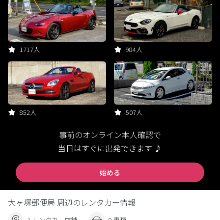
1717人
984人
852人
507人
事前のオンライン本人確認で
当日はすぐに出発できます ♪
始める
大ヶ塚郵便局 周辺のレンタカー情報
1 レンタカー店舗
9 車種