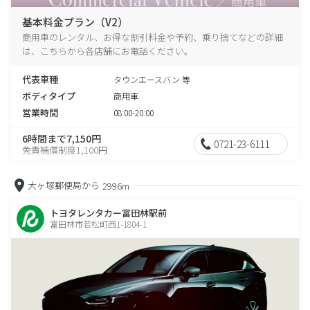
基本料金プラン（V2）
商用車のレンタル、お得な割引料金や予約、乗り捨てなどの詳細
は、こちらから各店舗にお電話ください。
代表車種
タウンエースバン 等
ボディタイプ
商用車
営業時間
08:00-20:00
6時間まで7,150円
0721-23-6111
免責補償制度1,100円
大ヶ塚郵便局から
2996m
トヨタレンタカー富田林駅前
富田林市若松町西1-1804-1