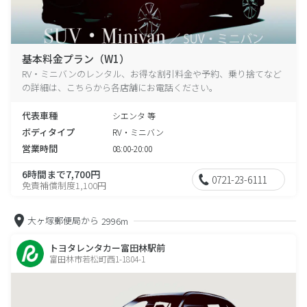
基本料金プラン（W1）
RV・ミニバンのレンタル、お得な割引料金や予約、乗り捨てなど
の詳細は、こちらから各店舗にお電話ください。
代表車種
シエンタ 等
ボディタイプ
RV・ミニバン
営業時間
08:00-20:00
6時間まで7,700円
0721-23-6111
免責補償制度1,100円
大ヶ塚郵便局から
2996m
トヨタレンタカー富田林駅前
富田林市若松町西1-1804-1