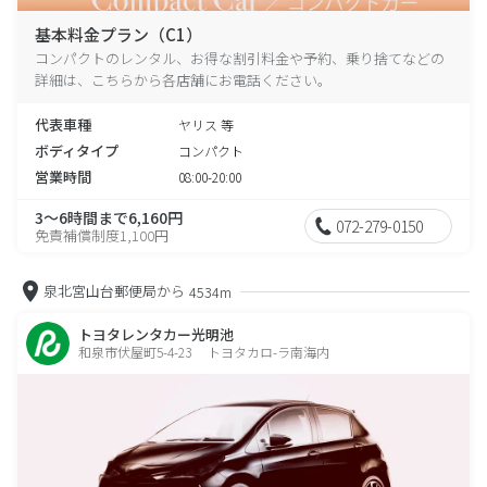
基本料金プラン（C1）
コンパクトのレンタル、お得な割引料金や予約、乗り捨てなどの
詳細は、こちらから各店舗にお電話ください。
代表車種
ヤリス 等
ボディタイプ
コンパクト
営業時間
08:00-20:00
3～6時間まで6,160円
072-279-0150
免責補償制度1,100円
泉北宮山台郵便局から
4534m
トヨタレンタカー光明池
和泉市伏屋町5-4-23 トヨタカロ-ラ南海内