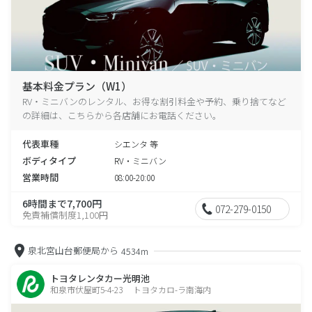
基本料金プラン（W1）
RV・ミニバンのレンタル、お得な割引料金や予約、乗り捨てなど
の詳細は、こちらから各店舗にお電話ください。
代表車種
シエンタ 等
ボディタイプ
RV・ミニバン
営業時間
08:00-20:00
6時間まで7,700円
072-279-0150
免責補償制度1,100円
泉北宮山台郵便局から
4534m
トヨタレンタカー光明池
和泉市伏屋町5-4-23 トヨタカロ-ラ南海内