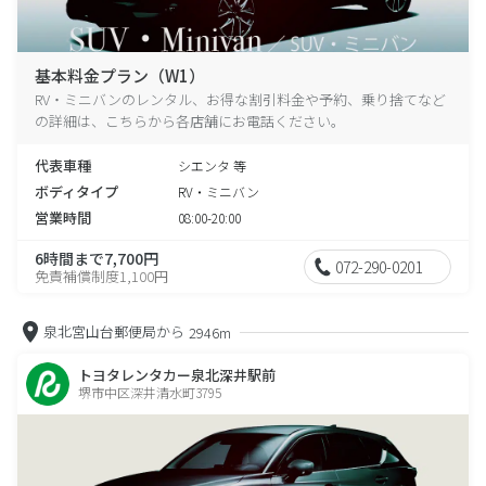
基本料金プラン（W1）
RV・ミニバンのレンタル、お得な割引料金や予約、乗り捨てなど
の詳細は、こちらから各店舗にお電話ください。
代表車種
シエンタ 等
ボディタイプ
RV・ミニバン
営業時間
08:00-20:00
6時間まで7,700円
072-290-0201
免責補償制度1,100円
泉北宮山台郵便局から
2946m
トヨタレンタカー泉北深井駅前
堺市中区深井清水町3795