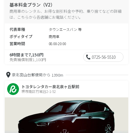
基本料金プラン（V2）
商用車のレンタル、お得な割引料金や予約、乗り捨てなどの詳細
は、こちらから各店舗にお電話ください。
代表車種
タウンエースバン 等
ボディタイプ
商用車
営業時間
08:00-20:00
6時間まで7,150円
0725-56-5510
免責補償制度1,100円
泉北宮山台郵便局から
1390m
トヨタレンタカー泉北泉ヶ丘駅前
堺市南区竹城台2-1-52