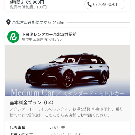
6時間まで9,900円
072-290-0201
免責補償制度1,100円
泉北宮山台郵便局から
2946m
トヨタレンタカー泉北深井駅前
堺市中区深井清水町3795
基本料金プラン（C4）
スタンダード・ミドルのレンタル、お得な割引料金や予約、乗り
捨てなどの詳細は、こちらから各店舗にお電話ください。
代表車種
カムリ 等
ボディタイプ
スタンダード・ミドル