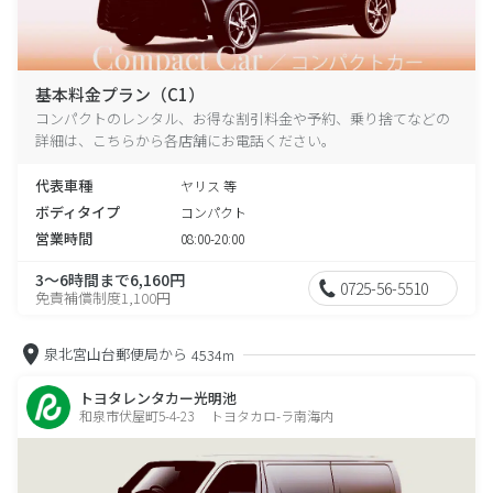
基本料金プラン（C1）
コンパクトのレンタル、お得な割引料金や予約、乗り捨てなどの
詳細は、こちらから各店舗にお電話ください。
代表車種
ヤリス 等
ボディタイプ
コンパクト
営業時間
08:00-20:00
3～6時間まで6,160円
0725-56-5510
免責補償制度1,100円
泉北宮山台郵便局から
4534m
トヨタレンタカー光明池
和泉市伏屋町5-4-23 トヨタカロ-ラ南海内