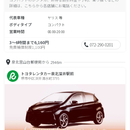
詳細は、こちらから各店舗にお電話ください。
代表車種
ヤリス 等
ボディタイプ
コンパクト
営業時間
08:00-20:00
3～6時間まで6,160円
072-290-0201
免責補償制度1,100円
泉北宮山台郵便局から
2946m
トヨタレンタカー泉北深井駅前
堺市中区深井清水町3795