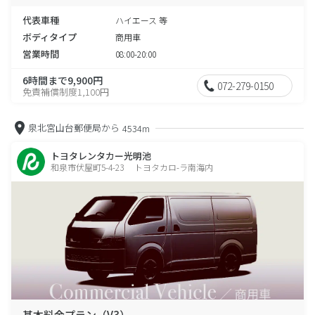
代表車種
ハイエース 等
ボディタイプ
商用車
営業時間
08:00-20:00
6時間まで9,900円
072-279-0150
免責補償制度1,100円
泉北宮山台郵便局から
4534m
トヨタレンタカー光明池
和泉市伏屋町5-4-23 トヨタカロ-ラ南海内
基本料金プラン（V3）