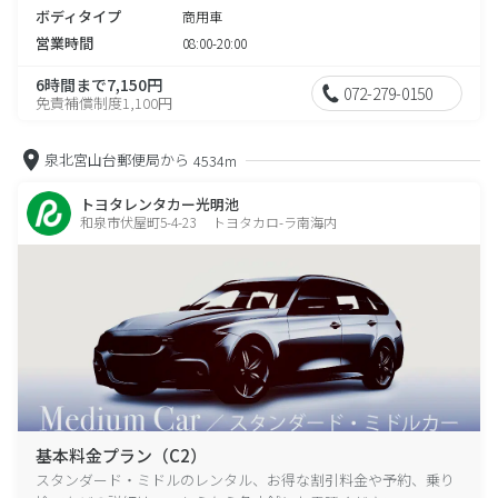
ボディタイプ
商用車
営業時間
08:00-20:00
6時間まで7,150円
072-279-0150
免責補償制度1,100円
泉北宮山台郵便局から
4534m
トヨタレンタカー光明池
和泉市伏屋町5-4-23 トヨタカロ-ラ南海内
基本料金プラン（C2）
スタンダード・ミドルのレンタル、お得な割引料金や予約、乗り