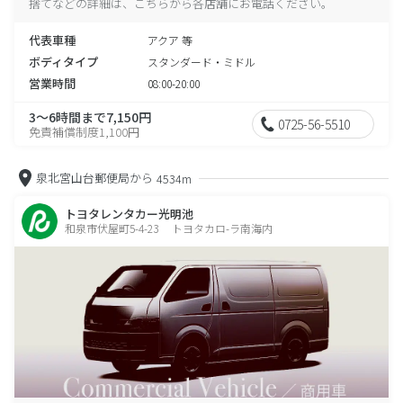
捨てなどの詳細は、こちらから各店舗にお電話ください。
代表車種
アクア 等
ボディタイプ
スタンダード・ミドル
営業時間
08:00-20:00
3～6時間まで7,150円
0725-56-5510
免責補償制度1,100円
泉北宮山台郵便局から
4534m
トヨタレンタカー光明池
和泉市伏屋町5-4-23 トヨタカロ-ラ南海内