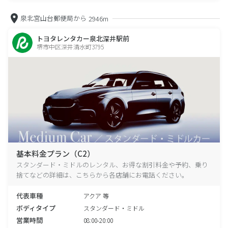
泉北宮山台郵便局から
2946m
トヨタレンタカー泉北深井駅前
堺市中区深井清水町3795
基本料金プラン（C2）
スタンダード・ミドルのレンタル、お得な割引料金や予約、乗り
捨てなどの詳細は、こちらから各店舗にお電話ください。
代表車種
アクア 等
ボディタイプ
スタンダード・ミドル
営業時間
08:00-20:00