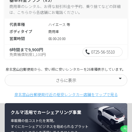
商用車のレンタル、お得な割引料金や予約、乗り捨てなどの詳細
は、こちらから各店舗にお電話ください。
代表車種
ハイエース 等
ボディタイプ
商用車
営業時間
08:00-20:00
6時間まで9,900円
0725-56-5510
免責補償制度1,100円
泉北宮山台郵便局から、安い順に安いレンタカーを26車種表示しています。
さらに表示
泉北宮山台郵便局付近の格安レンタカー店舗をマップで見る
クルマ活用でカーシェアリング事業
車載機の低コスト化を実現。
すぐにカーシェアビジネスを始められるプラット