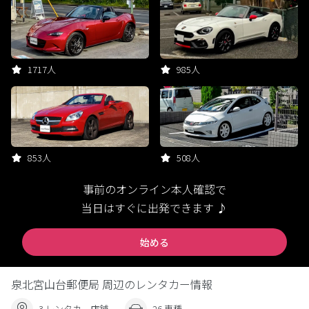
1717人
985人
853人
508人
事前のオンライン本人確認で
当日はすぐに出発できます ♪
始める
泉北宮山台郵便局 周辺のレンタカー情報
3 レンタカー店舗
26 車種