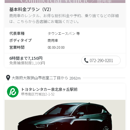
基本料金プラン（V2）
商用車のレンタル、お得な割引料金や予約、乗り捨てなどの詳細
は、こちらから各店舗にお電話ください。
代表車種
タウンエースバン 等
ボディタイプ
商用車
営業時間
08:00-20:00
6時間まで7,150円
072-290-0201
免責補償制度1,100円
大阪府大阪狭山市岩室二丁目から
2862m
トヨタレンタカー泉北泉ヶ丘駅前
堺市南区竹城台2-1-52