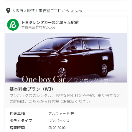
大阪府大阪狭山市岩室二丁目から
2862m
トヨタレンタカー泉北泉ヶ丘駅前
堺市南区竹城台2-1-52
基本料金プラン（W3）
ワンボックスのレンタル、お得な割引料金や予約、乗り捨てなど
の詳細は、こちらから各店舗にお電話ください。
代表車種
アルファード 等
ボディタイプ
ワンボックス
営業時間
08:00-20:00