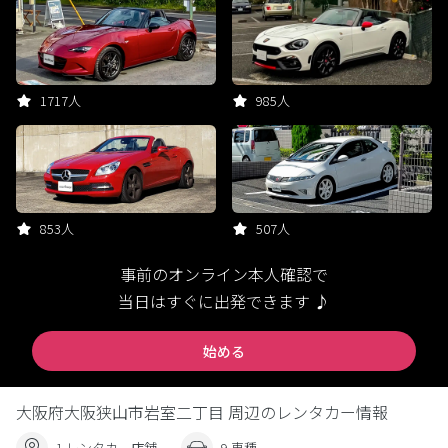
1717人
985人
853人
507人
事前のオンライン本人確認で
当日はすぐに出発できます ♪
始める
大阪府大阪狭山市岩室二丁目 周辺のレンタカー情報
1 レンタカー店舗
9 車種