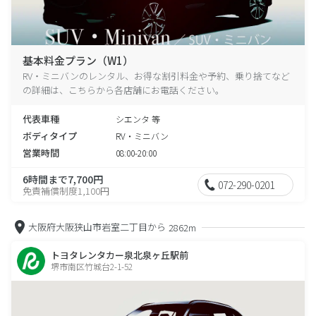
基本料金プラン（W1）
RV・ミニバンのレンタル、お得な割引料金や予約、乗り捨てなど
の詳細は、こちらから各店舗にお電話ください。
代表車種
シエンタ 等
ボディタイプ
RV・ミニバン
営業時間
08:00-20:00
6時間まで7,700円
072-290-0201
免責補償制度1,100円
大阪府大阪狭山市岩室二丁目から
2862m
トヨタレンタカー泉北泉ヶ丘駅前
堺市南区竹城台2-1-52