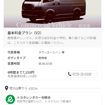
基本料金プラン（V2）
商用車のレンタル、お得な割引料金や予約、乗り捨てなどの詳細
は、こちらから各店舗にお電話ください。
代表車種
タウンエースバン 等
ボディタイプ
商用車
営業時間
08:00-20:00
6時間まで7,150円
0725-23-0100
免責補償制度1,100円
信太山駅から
4282m
トヨタレンタカー光明池
和泉市伏屋町5-4-23 トヨタカロ-ラ南海内