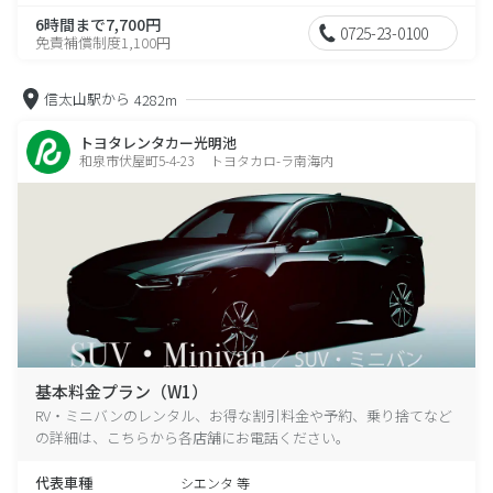
6時間まで7,700円
0725-23-0100
免責補償制度1,100円
信太山駅から
4282m
トヨタレンタカー光明池
和泉市伏屋町5-4-23 トヨタカロ-ラ南海内
基本料金プラン（W1）
RV・ミニバンのレンタル、お得な割引料金や予約、乗り捨てなど
の詳細は、こちらから各店舗にお電話ください。
代表車種
シエンタ 等