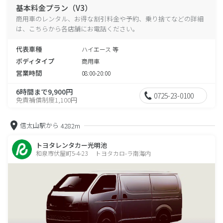
基本料金プラン（V3）
商用車のレンタル、お得な割引料金や予約、乗り捨てなどの詳細
は、こちらから各店舗にお電話ください。
代表車種
ハイエース 等
ボディタイプ
商用車
営業時間
08:00-20:00
6時間まで9,900円
0725-23-0100
免責補償制度1,100円
信太山駅から
4282m
トヨタレンタカー光明池
和泉市伏屋町5-4-23 トヨタカロ-ラ南海内