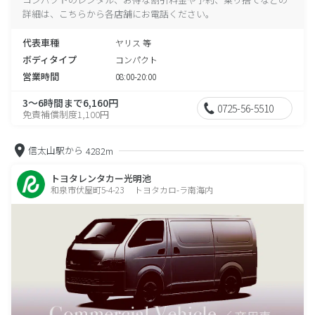
詳細は、こちらから各店舗にお電話ください。
代表車種
ヤリス 等
ボディタイプ
コンパクト
営業時間
08:00-20:00
3～6時間まで6,160円
0725-56-5510
免責補償制度1,100円
信太山駅から
4282m
トヨタレンタカー光明池
和泉市伏屋町5-4-23 トヨタカロ-ラ南海内