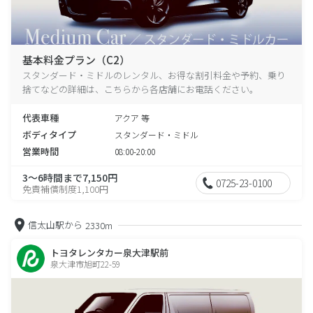
基本料金プラン（C2）
スタンダード・ミドルのレンタル、お得な割引料金や予約、乗り
捨てなどの詳細は、こちらから各店舗にお電話ください。
代表車種
アクア 等
ボディタイプ
スタンダード・ミドル
営業時間
08:00-20:00
3～6時間まで7,150円
0725-23-0100
免責補償制度1,100円
信太山駅から
2330m
トヨタレンタカー泉大津駅前
泉大津市旭町22-59