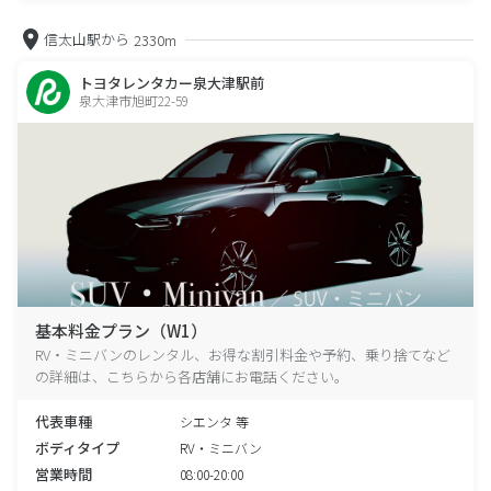
信太山駅から
2330m
トヨタレンタカー泉大津駅前
泉大津市旭町22-59
基本料金プラン（W1）
RV・ミニバンのレンタル、お得な割引料金や予約、乗り捨てなど
の詳細は、こちらから各店舗にお電話ください。
代表車種
シエンタ 等
ボディタイプ
RV・ミニバン
営業時間
08:00-20:00