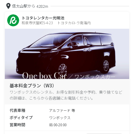
信太山駅から
4282m
トヨタレンタカー光明池
和泉市伏屋町5-4-23 トヨタカロ-ラ南海内
基本料金プラン（W3）
ワンボックスのレンタル、お得な割引料金や予約、乗り捨てなど
の詳細は、こちらから各店舗にお電話ください。
代表車種
アルファード 等
ボディタイプ
ワンボックス
営業時間
08:00-20:00