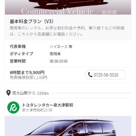
基本料金プラン（V3）
商用車のレンタル、お得な割引料金や予約、乗り捨てなどの詳細
は、こちらから各店舗にお電話ください。
代表車種
ハイエース 等
ボディタイプ
商用車
営業時間
08:00-20:00
6時間まで9,900円
0725-56-5510
免責補償制度1,100円
信太山駅から
2330m
トヨタレンタカー泉大津駅前
泉大津市旭町22-59