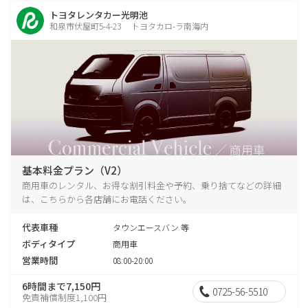
トヨタレンタカー光明池
和泉市伏屋町5-4-23 トヨタカロ-ラ南海内
基本料金プラン（V2）
商用車のレンタル、お得な割引料金や予約、乗り捨てなどの詳細
は、こちらから各店舗にお電話ください。
代表車種
タウンエースバン 等
ボディタイプ
商用車
営業時間
08:00-20:00
6時間まで7,150円
0725-56-5510
免責補償制度1,100円