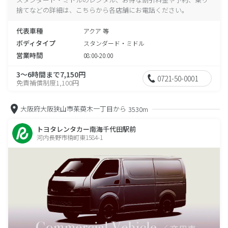
捨てなどの詳細は、こちらから各店舗にお電話ください。
代表車種
アクア 等
ボディタイプ
スタンダード・ミドル
営業時間
08:00-20:00
3～6時間まで7,150円
0721-50-0001
免責補償制度1,100円
大阪府大阪狭山市茱萸木一丁目から
3530m
トヨタレンタカー南海千代田駅前
河内長野市楠町東1584-1