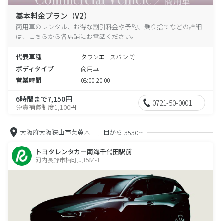
基本料金プラン（V2）
商用車のレンタル、お得な割引料金や予約、乗り捨てなどの詳細
は、こちらから各店舗にお電話ください。
代表車種
タウンエースバン 等
ボディタイプ
商用車
営業時間
08:00-20:00
6時間まで7,150円
0721-50-0001
免責補償制度1,100円
大阪府大阪狭山市茱萸木一丁目から
3530m
トヨタレンタカー南海千代田駅前
河内長野市楠町東1584-1