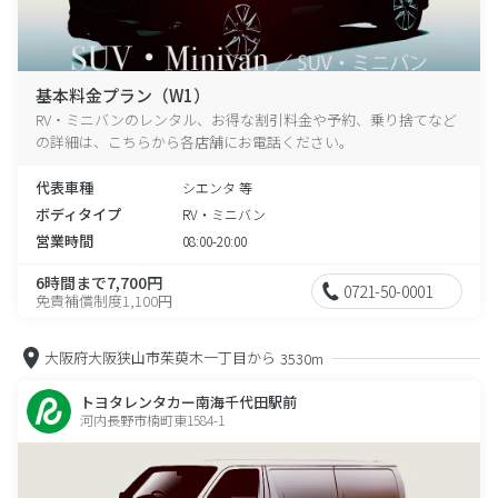
基本料金プラン（W1）
RV・ミニバンのレンタル、お得な割引料金や予約、乗り捨てなど
の詳細は、こちらから各店舗にお電話ください。
代表車種
シエンタ 等
ボディタイプ
RV・ミニバン
営業時間
08:00-20:00
6時間まで7,700円
0721-50-0001
免責補償制度1,100円
大阪府大阪狭山市茱萸木一丁目から
3530m
トヨタレンタカー南海千代田駅前
河内長野市楠町東1584-1