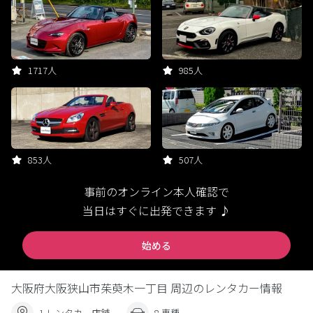
1717人
985人
853人
507人
事前のオンライン本人確認で
当日はすぐに出発できます ♪
始める
大阪府大阪狭山市茱萸木一丁目 周辺のレンタカー情報
1 レンタカー店舗
8 車種