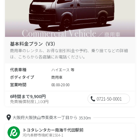
基本料金プラン（V3）
商用車のレンタル、お得な割引料金や予約、乗り捨てなどの詳細
は、こちらから各店舗にお電話ください。
代表車種
ハイエース 等
ボディタイプ
商用車
営業時間
08:00-20:00
6時間まで9,900円
0721-50-0001
免責補償制度1,100円
大阪府大阪狭山市茱萸木一丁目から
3530m
トヨタレンタカー南海千代田駅前
河内長野市楠町東1584-1