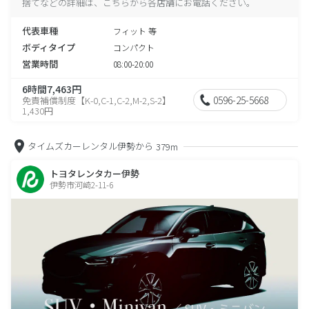
捨てなどの詳細は、こちらから各店舗にお電話ください。
代表車種
フィット 等
ボディタイプ
コンパクト
営業時間
08:00-20:00
6時間7,463円
0596-25-5668
免責補償制度【K-0,C-1,C-2,M-2,S-2】
1,430円
タイムズカーレンタル伊勢から
379m
トヨタレンタカー伊勢
伊勢市河崎2-11-6