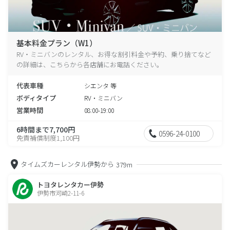
基本料金プラン（W1）
RV・ミニバンのレンタル、お得な割引料金や予約、乗り捨てなど
の詳細は、こちらから各店舗にお電話ください。
代表車種
シエンタ 等
ボディタイプ
RV・ミニバン
営業時間
08:00-19:00
6時間まで7,700円
0596-24-0100
免責補償制度1,100円
タイムズカーレンタル伊勢から
379m
トヨタレンタカー伊勢
伊勢市河崎2-11-6