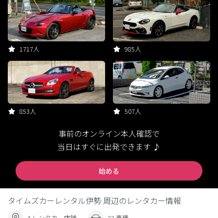
1717人
985人
853人
507人
事前のオンライン本人確認で
当日はすぐに出発できます ♪
始める
タイムズカーレンタル伊勢 周辺のレンタカー情報
3 レンタカー店舗
22 車種