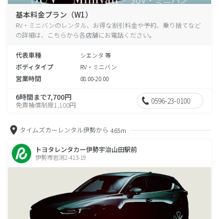
基本料金プラン（W1）
RV・ミニバンのレンタル、お得な割引料金や予約、乗り捨てなど
の詳細は、こちらから各店舗にお電話ください。
代表車種
シエンタ 等
ボディタイプ
RV・ミニバン
営業時間
08:00-20:00
6時間まで7,700円
0596-23-0100
免責補償制度1,100円
タイムズカーレンタル伊勢から
465m
トヨタレンタカー伊勢宇治山田駅前
伊勢市岩渕2-413-19