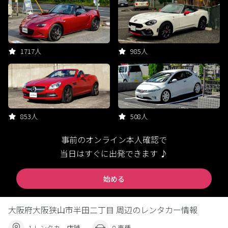
1717人
985人
853人
508人
事前のオンライン本人確認で
当日はすぐに出発できます ♪
始める
大阪府大阪狭山市半田二丁目 周辺のレンタカー情報
1 レンタカー店舗
8 車種