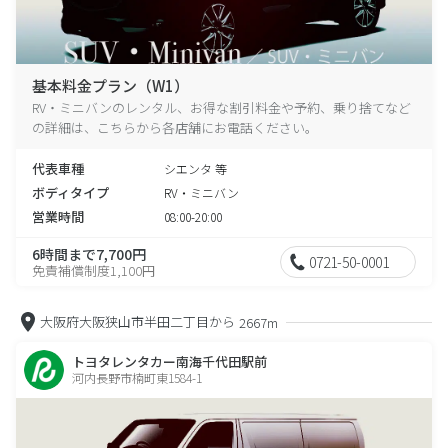
基本料金プラン（W1）
RV・ミニバンのレンタル、お得な割引料金や予約、乗り捨てなど
の詳細は、こちらから各店舗にお電話ください。
代表車種
シエンタ 等
ボディタイプ
RV・ミニバン
営業時間
08:00-20:00
6時間まで7,700円
0721-50-0001
免責補償制度1,100円
大阪府大阪狭山市半田二丁目から
2667m
トヨタレンタカー南海千代田駅前
河内長野市楠町東1584-1