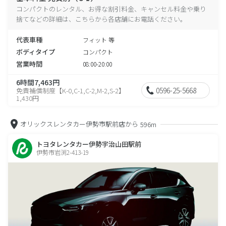
コンパクトのレンタル、お得な割引料金、キャンセル料金や乗り
捨てなどの詳細は、こちらから各店舗にお電話ください。
代表車種
フィット 等
ボディタイプ
コンパクト
営業時間
08:00-20:00
6時間7,463円
0596-25-5668
免責補償制度【K-0,C-1,C-2,M-2,S-2】
1,430円
オリックスレンタカー伊勢市駅前店から
596m
トヨタレンタカー伊勢宇治山田駅前
伊勢市岩渕2-413-19