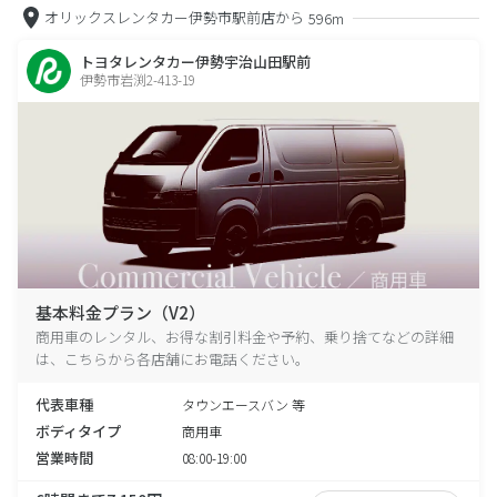
オリックスレンタカー伊勢市駅前店から
596m
トヨタレンタカー伊勢宇治山田駅前
伊勢市岩渕2-413-19
基本料金プラン（V2）
商用車のレンタル、お得な割引料金や予約、乗り捨てなどの詳細
は、こちらから各店舗にお電話ください。
代表車種
タウンエースバン 等
ボディタイプ
商用車
営業時間
08:00-19:00