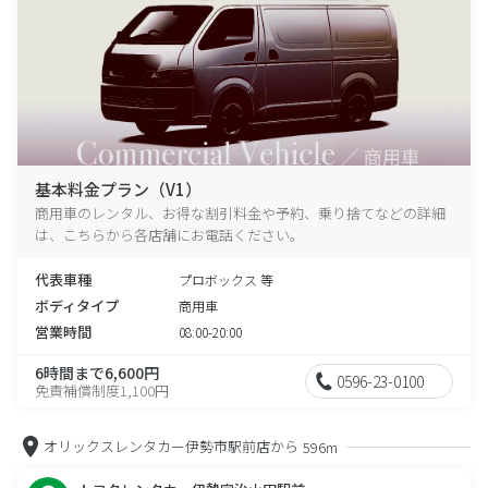
基本料金プラン（V1）
商用車のレンタル、お得な割引料金や予約、乗り捨てなどの詳細
は、こちらから各店舗にお電話ください。
代表車種
プロボックス 等
ボディタイプ
商用車
営業時間
08:00-20:00
6時間まで6,600円
0596-23-0100
免責補償制度1,100円
オリックスレンタカー伊勢市駅前店から
596m