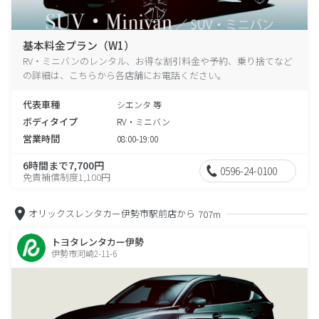
基本料金プラン（W1）
RV・ミニバンのレンタル、お得な割引料金や予約、乗り捨てなど
の詳細は、こちらから各店舗にお電話ください。
代表車種
シエンタ 等
ボディタイプ
RV・ミニバン
営業時間
08:00-19:00
6時間まで7,700円
0596-24-0100
免責補償制度1,100円
オリックスレンタカー伊勢市駅前店から
707m
トヨタレンタカー伊勢
伊勢市河崎2-11-6