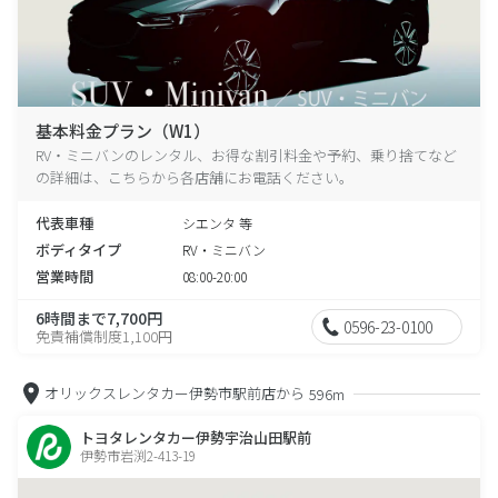
基本料金プラン（W1）
RV・ミニバンのレンタル、お得な割引料金や予約、乗り捨てなど
の詳細は、こちらから各店舗にお電話ください。
代表車種
シエンタ 等
ボディタイプ
RV・ミニバン
営業時間
08:00-20:00
6時間まで7,700円
0596-23-0100
免責補償制度1,100円
オリックスレンタカー伊勢市駅前店から
596m
トヨタレンタカー伊勢宇治山田駅前
伊勢市岩渕2-413-19