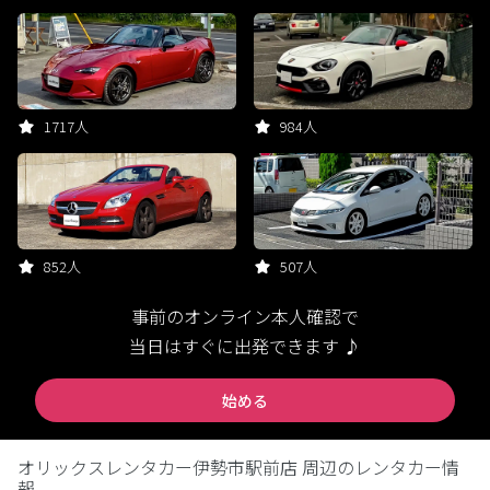
1717人
984人
852人
507人
事前のオンライン本人確認で
当日はすぐに出発できます ♪
始める
オリックスレンタカー伊勢市駅前店 周辺のレンタカー情
報