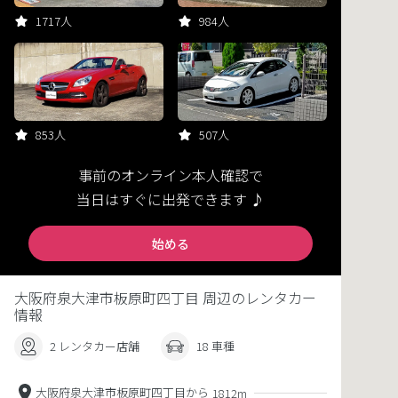
1717人
984人
853人
507人
事前のオンライン本人確認で
当日はすぐに出発できます ♪
始める
大阪府泉大津市板原町四丁目 周辺のレンタカー
情報
2 レンタカー店舗
18 車種
大阪府泉大津市板原町四丁目から
1812m