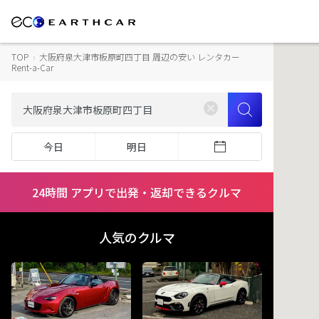
TOP
›
大阪府泉大津市板原町四丁目 周辺の安い レンタカー
Rent-a-Car
今日
明日
24時間 アプリで出発・返却できるクルマ
人気のクルマ