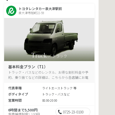
トヨタレンタカー泉大津駅前
泉大津市旭町22-59
基本料金プラン（T1）
トラック・バスなどのレンタル、お得な割引料金や予
約、乗り捨てなどの詳細は、こちらから各店舗にお電
話ください。
代表車種
ライトエーストラック 等
ボディタイプ
トラック・バスなど
営業時間
08:00-20:00
6時間まで5,500円
0725-23-0100
免責補償制度1,100円