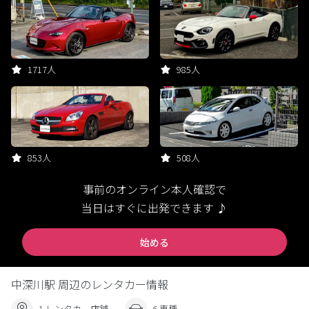
1717人
985人
853人
508人
事前のオンライン本人確認で
当日はすぐに出発できます ♪
始める
中深川駅 周辺のレンタカー情報
1 レンタカー店舗
6 車種