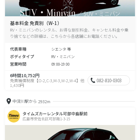
基本料金 免責別（W-1）
RV・ミニバンのレンタル、お得な割引料金、キャンセル料金や乗
り捨てなどの詳細は、こちらから各店舗にお電話ください。
代表車種
シエンタ 等
ボディタイプ
RV・ミニバン
営業時間
09:00-19:00
6時間10,752円
082-810-0303
免責補償制度【O-2,C-3,M-3,W-2,W-4】他
1,430円
中深川駅から
2932m
タイムズカーレンタル可部中島駅前
広島市安佐北区可部南1-3-15