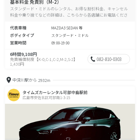
基本料金 免責別（M-2）
スタンダード・ミドルのレンタル、お得な割引料金、キャンセル
料金や乗り捨てなどの詳細は、こちらから各店舗にお電話くださ
い。
代表車種
MAZDA3 SEDAN 等
ボディタイプ
スタンダード・ミドル
営業時間
09:00-19:00
6時間9,108円
082-810-0303
免責補償制度【K-0,C-1,C-2,M-2,S-2】
1,430円
中深川駅から
2932m
タイムズカーレンタル可部中島駅前
広島市安佐北区可部南1-3-15