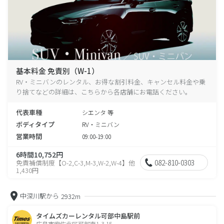
基本料金 免責別（W-1）
RV・ミニバンのレンタル、お得な割引料金、キャンセル料金や乗
り捨てなどの詳細は、こちらから各店舗にお電話ください。
代表車種
シエンタ 等
ボディタイプ
RV・ミニバン
営業時間
09:00-19:00
6時間10,752円
082-810-0303
免責補償制度【O-2,C-3,M-3,W-2,W-4】他
1,430円
中深川駅から
2932m
タイムズカーレンタル可部中島駅前
広島市安佐北区可部南1-3-15