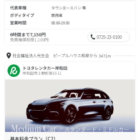
代表車種
タウンエースバン 等
ボディタイプ
商用車
営業時間
08:00-20:00
6時間まで7,150円
0725-23-0100
免責補償制度1,100円
社会福祉法人光生会 ピープルハウス和泉から
3471m
トヨタレンタカー岸和田
岸和田市上野町東10-11
基本料金プラン（C2）