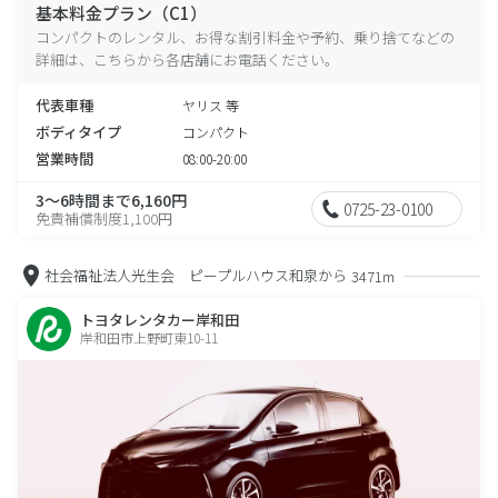
基本料金プラン（C1）
コンパクトのレンタル、お得な割引料金や予約、乗り捨てなどの
詳細は、こちらから各店舗にお電話ください。
代表車種
ヤリス 等
ボディタイプ
コンパクト
営業時間
08:00-20:00
3～6時間まで6,160円
0725-23-0100
免責補償制度1,100円
社会福祉法人光生会 ピープルハウス和泉から
3471m
トヨタレンタカー岸和田
岸和田市上野町東10-11