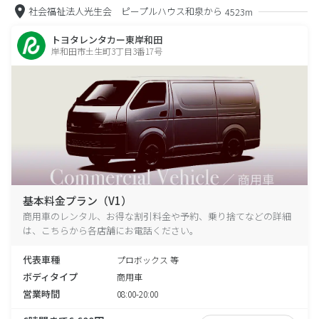
社会福祉法人光生会 ピープルハウス和泉から
4523m
トヨタレンタカー東岸和田
岸和田市土生町3丁目3番17号
基本料金プラン（V1）
商用車のレンタル、お得な割引料金や予約、乗り捨てなどの詳細
は、こちらから各店舗にお電話ください。
代表車種
プロボックス 等
ボディタイプ
商用車
営業時間
08:00-20:00