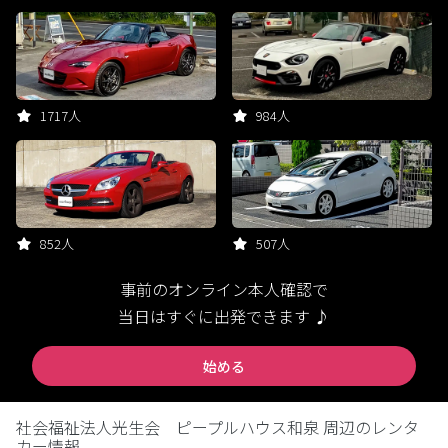
1717人
984人
852人
507人
事前のオンライン本人確認で
当日はすぐに出発できます ♪
始める
社会福祉法人光生会 ピープルハウス和泉 周辺のレンタ
カー情報