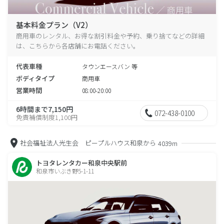
基本料金プラン（V2）
商用車のレンタル、お得な割引料金や予約、乗り捨てなどの詳細
は、こちらから各店舗にお電話ください。
代表車種
タウンエースバン 等
ボディタイプ
商用車
営業時間
08:00-20:00
6時間まで7,150円
072-438-0100
免責補償制度1,100円
社会福祉法人光生会 ピープルハウス和泉から
4039m
トヨタレンタカー和泉中央駅前
和泉市いぶき野5-1-11