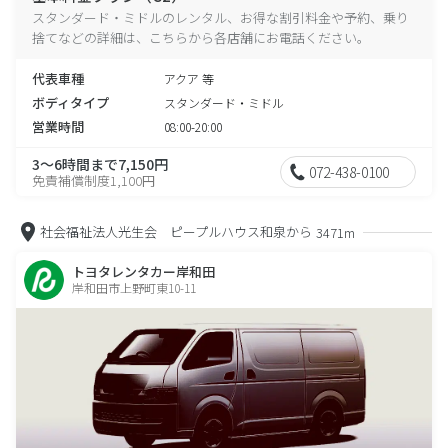
スタンダード・ミドルのレンタル、お得な割引料金や予約、乗り
捨てなどの詳細は、こちらから各店舗にお電話ください。
代表車種
アクア 等
ボディタイプ
スタンダード・ミドル
営業時間
08:00-20:00
3～6時間まで7,150円
072-438-0100
免責補償制度1,100円
社会福祉法人光生会 ピープルハウス和泉から
3471m
トヨタレンタカー岸和田
岸和田市上野町東10-11