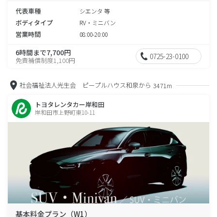
代表車種
シエンタ 等
ボディタイプ
RV・ミニバン
営業時間
08:00-20:00
6時間まで7,700円
0725-23-0100
免責補償制度1,100円
社会福祉法人光生会 ピープルハウス和泉から
3471m
トヨタレンタカー岸和田
岸和田市上野町東10-11
基本料金プラン（W1）