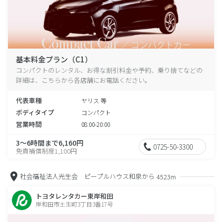
基本料金プラン（C1）
コンパクトのレンタル、お得な割引料金や予約、乗り捨てなどの
詳細は、こちらから各店舗にお電話ください。
代表車種
ヤリス 等
ボディタイプ
コンパクト
営業時間
08:00-20:00
3～6時間まで6,160円
0725-50-3300
免責補償制度1,100円
社会福祉法人光生会 ピープルハウス和泉から
4523m
トヨタレンタカー東岸和田
岸和田市土生町3丁目3番17号