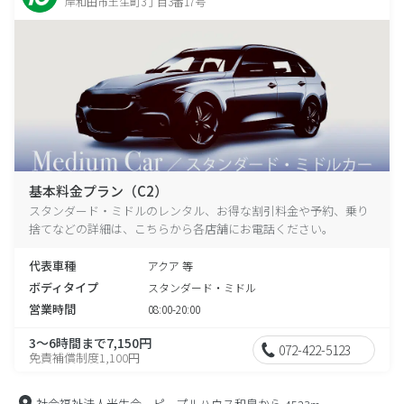
岸和田市土生町3丁目3番17号
基本料金プラン（C2）
スタンダード・ミドルのレンタル、お得な割引料金や予約、乗り
捨てなどの詳細は、こちらから各店舗にお電話ください。
代表車種
アクア 等
ボディタイプ
スタンダード・ミドル
営業時間
08:00-20:00
3～6時間まで7,150円
072-422-5123
免責補償制度1,100円
社会福祉法人光生会 ピープルハウス和泉から