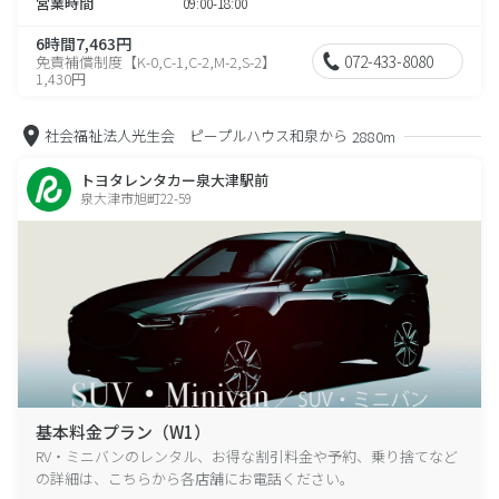
営業時間
09:00-18:00
6時間7,463円
072-433-8080
免責補償制度【K-0,C-1,C-2,M-2,S-2】
1,430円
社会福祉法人光生会 ピープルハウス和泉から
2880m
トヨタレンタカー泉大津駅前
泉大津市旭町22-59
基本料金プラン（W1）
RV・ミニバンのレンタル、お得な割引料金や予約、乗り捨てなど
の詳細は、こちらから各店舗にお電話ください。