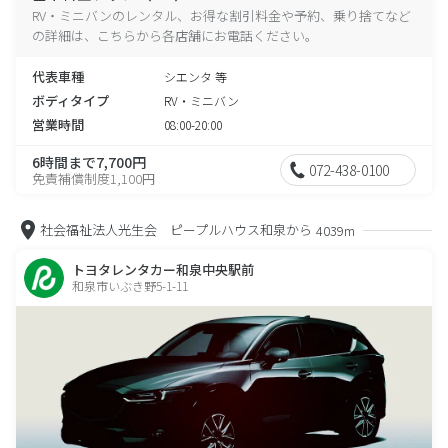
RV・ミニバンのレンタル、お得な割引料金や予約、乗り捨てなど
の詳細は、こちらから各店舗にお電話ください。
代表車種
シエンタ 等
ボディタイプ
RV・ミニバン
営業時間
08:00-20:00
6時間まで7,700円
072-438-0100
免責補償制度1,100円
社会福祉法人光生会 ピープルハウス和泉から
4039m
トヨタレンタカー和泉中央駅前
和泉市いぶき野5-1-11