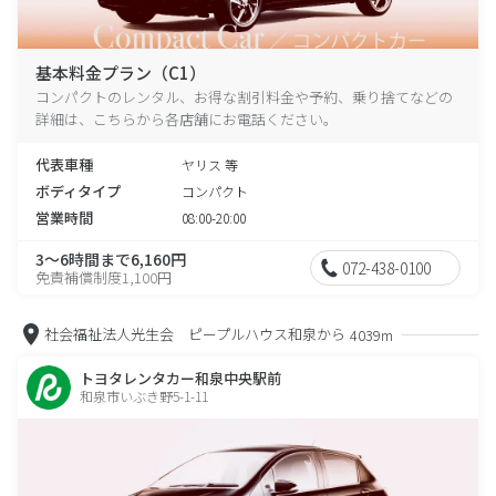
基本料金プラン（C1）
コンパクトのレンタル、お得な割引料金や予約、乗り捨てなどの
詳細は、こちらから各店舗にお電話ください。
代表車種
ヤリス 等
ボディタイプ
コンパクト
営業時間
08:00-20:00
3～6時間まで6,160円
072-438-0100
免責補償制度1,100円
社会福祉法人光生会 ピープルハウス和泉から
4039m
トヨタレンタカー和泉中央駅前
和泉市いぶき野5-1-11