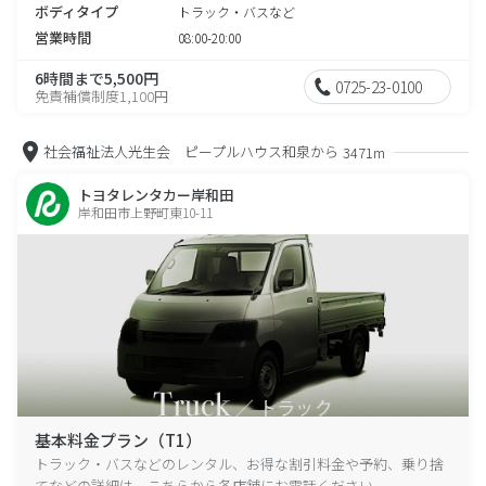
ボディタイプ
トラック・バスなど
営業時間
08:00-20:00
6時間まで5,500円
0725-23-0100
免責補償制度1,100円
社会福祉法人光生会 ピープルハウス和泉から
3471m
トヨタレンタカー岸和田
岸和田市上野町東10-11
基本料金プラン（T1）
トラック・バスなどのレンタル、お得な割引料金や予約、乗り捨
てなどの詳細は、こちらから各店舗にお電話ください。