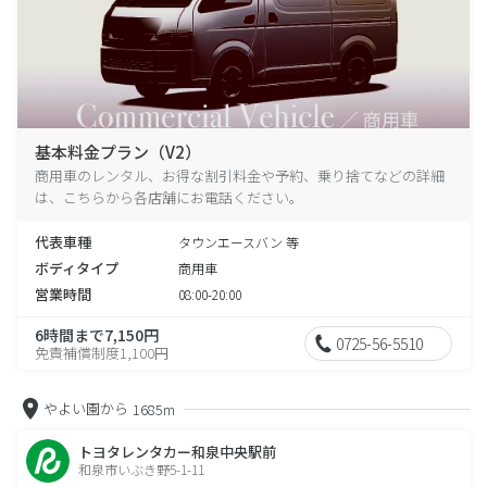
基本料金プラン（V2）
商用車のレンタル、お得な割引料金や予約、乗り捨てなどの詳細
は、こちらから各店舗にお電話ください。
代表車種
タウンエースバン 等
ボディタイプ
商用車
営業時間
08:00-20:00
6時間まで7,150円
0725-56-5510
免責補償制度1,100円
やよい園から
1685m
トヨタレンタカー和泉中央駅前
和泉市いぶき野5-1-11