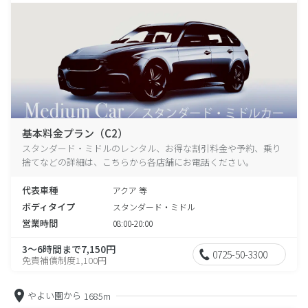
基本料金プラン（C2）
スタンダード・ミドルのレンタル、お得な割引料金や予約、乗り
捨てなどの詳細は、こちらから各店舗にお電話ください。
代表車種
アクア 等
ボディタイプ
スタンダード・ミドル
営業時間
08:00-20:00
3～6時間まで7,150円
0725-50-3300
免責補償制度1,100円
やよい園から
1685m