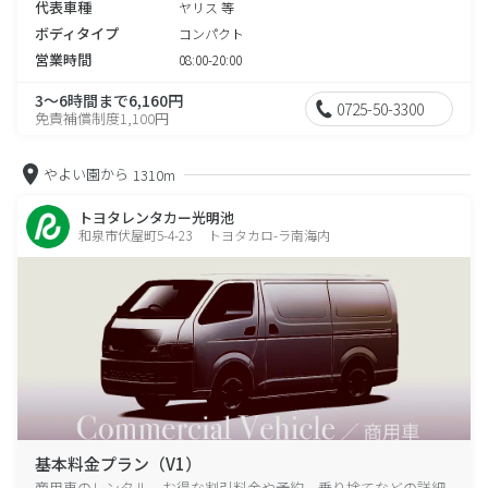
代表車種
ヤリス 等
ボディタイプ
コンパクト
営業時間
08:00-20:00
3～6時間まで6,160円
0725-50-3300
免責補償制度1,100円
やよい園から
1310m
トヨタレンタカー光明池
和泉市伏屋町5-4-23 トヨタカロ-ラ南海内
基本料金プラン（V1）
商用車のレンタル、お得な割引料金や予約、乗り捨てなどの詳細