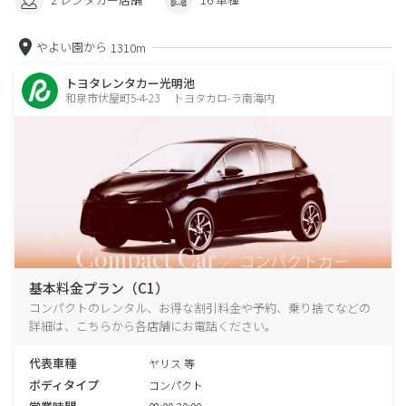
やよい園から
1310m
トヨタレンタカー光明池
和泉市伏屋町5-4-23 トヨタカロ-ラ南海内
基本料金プラン（C1）
コンパクトのレンタル、お得な割引料金や予約、乗り捨てなどの
詳細は、こちらから各店舗にお電話ください。
代表車種
ヤリス 等
ボディタイプ
コンパクト