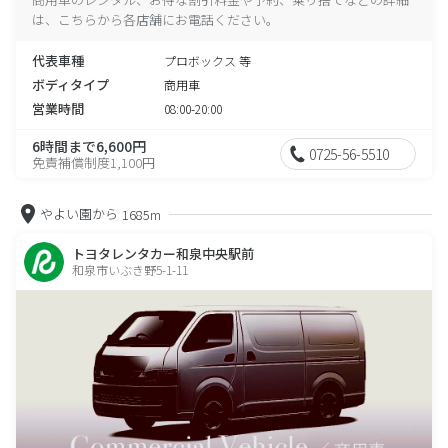
は、こちらから各店舗にお電話ください。
代表車種
プロボックス 等
ボディタイプ
商用車
営業時間
08:00-20:00
6時間まで6,600円
0725-56-5510
免責補償制度1,100円
やよい園から
1685m
トヨタレンタカー和泉中央駅前
和泉市いぶき野5-1-11