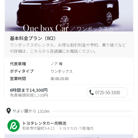
基本料金プラン（W2）
ワンボックスのレンタル、お得な割引料金や予約、乗り捨てなど
の詳細は、こちらから各店舗にお電話ください。
代表車種
ノア 等
ボディタイプ
ワンボックス
営業時間
08:00-20:00
6時間まで14,300円
0725-50-3300
免責補償制度1,100円
やよい園から
1310m
トヨタレンタカー光明池
和泉市伏屋町5-4-23 トヨタカロ-ラ南海内