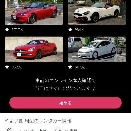
1717人
984人
852人
507人
事前のオンライン本人確認で
当日はすぐに出発できます ♪
始める
やよい園 周辺のレンタカー情報
2 レンタカー店舗
16 車種