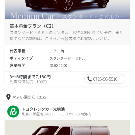
基本料金プラン（C2）
スタンダード・ミドルのレンタル、お得な割引料金や予約、乗り
捨てなどの詳細は、こちらから各店舗にお電話ください。
代表車種
アクア 等
ボディタイプ
スタンダード・ミドル
営業時間
08:00-20:00
3～6時間まで7,150円
0725-56-5510
免責補償制度1,100円
やよい園から
1310m
トヨタレンタカー光明池
和泉市伏屋町5-4-23 トヨタカロ-ラ南海内