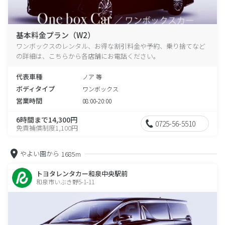
基本料金プラン（W2）
ワンボックスのレンタル、お得な割引料金や予約、乗り捨てなど
の詳細は、こちらから各店舗にお電話ください。
代表車種
ノア 等
ボディタイプ
ワンボックス
営業時間
08:00-20:00
6時間まで14,300円
0725-56-5510
免責補償制度1,100円
やよい園から
1685m
トヨタレンタカー和泉中央駅前
和泉市いぶき野5-1-11