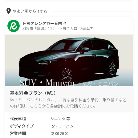
やよい園から
1310m
トヨタレンタカー光明池
和泉市伏屋町5-4-23 トヨタカロ-ラ南海内
基本料金プラン（W1）
RV・ミニバンのレンタル、お得な割引料金や予約、乗り捨てなど
の詳細は、こちらから各店舗にお電話ください。
代表車種
シエンタ 等
ボディタイプ
RV・ミニバン
営業時間
08:00-20:00