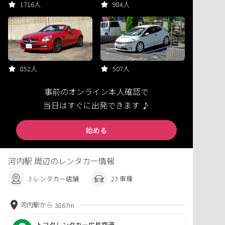
1716人
984人
852人
507人
事前のオンライン本人確認で
当日はすぐに出発できます ♪
始める
河内駅 周辺のレンタカー情報
3 レンタカー店舗
23 車種
河内駅から
3867m
トヨタレンタカー広島空港