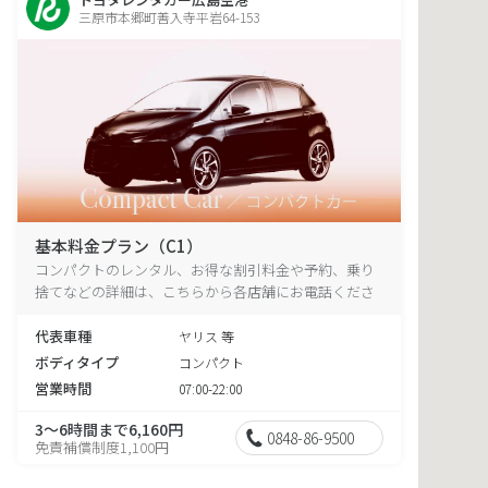
三原市本郷町善入寺平岩64-153
基本料金プラン（C1）
コンパクトのレンタル、お得な割引料金や予約、乗り
捨てなどの詳細は、こちらから各店舗にお電話くださ
い。
代表車種
ヤリス 等
ボディタイプ
コンパクト
営業時間
07:00-22:00
3～6時間まで6,160円
0848-86-9500
免責補償制度1,100円