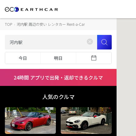
TOP
›
河内駅 周辺の安い レンタカー Rent-a-Car
今日
明日
24時間 アプリで出発・返却できるクルマ
人気のクルマ