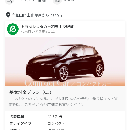
岸和田岡山郵便局から
2930m
トヨタレンタカー和泉中央駅前
和泉市いぶき野5-1-11
基本料金プラン（C1）
コンパクトのレンタル、お得な割引料金や予約、乗り捨てなどの
詳細は、こちらから各店舗にお電話ください。
代表車種
ヤリス 等
ボディタイプ
コンパクト