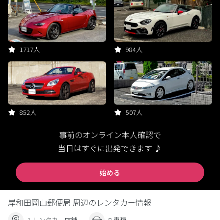
1717人
984人
852人
507人
事前のオンライン本人確認で
当日はすぐに出発できます ♪
始める
岸和田岡山郵便局 周辺のレンタカー情報
1 レンタカー店舗
8 車種