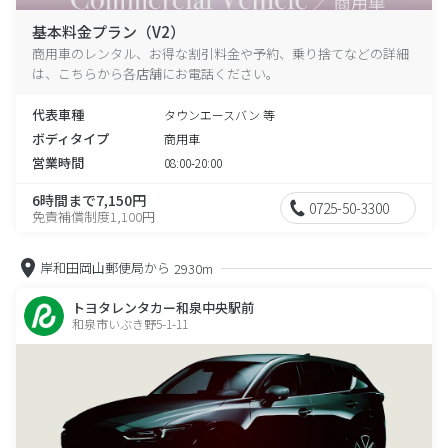
基本料金プラン（V2）
商用車のレンタル、お得な割引料金や予約、乗り捨てなどの詳細
は、こちらから各店舗にお電話ください。
代表車種
タウンエースバン 等
ボディタイプ
商用車
営業時間
08:00-20:00
6時間まで7,150円
0725-50-3300
免責補償制度1,100円
岸和田岡山郵便局から
2930m
トヨタレンタカー和泉中央駅前
和泉市いぶき野5-1-11