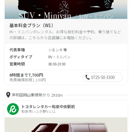
基本料金プラン（W1）
RV・ミニバンのレンタル、お得な割引料金や予約、乗り捨てなど
の詳細は、こちらから各店舗にお電話ください。
代表車種
シエンタ 等
ボディタイプ
RV・ミニバン
営業時間
08:00-20:00
6時間まで7,700円
0725-50-3300
免責補償制度1,100円
岸和田岡山郵便局から
2930m
トヨタレンタカー和泉中央駅前
和泉市いぶき野5-1-11