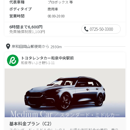
代表車種
プロボックス 等
ボディタイプ
商用車
営業時間
08:00-20:00
6時間まで6,600円
0725-50-3300
免責補償制度1,100円
岸和田岡山郵便局から
2930m
トヨタレンタカー和泉中央駅前
和泉市いぶき野5-1-11
基本料金プラン（C2）
スタンダード・ミドルのレンタル、お得な割引料金や予約、乗り