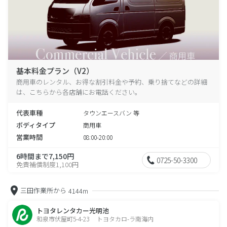
基本料金プラン（V2）
商用車のレンタル、お得な割引料金や予約、乗り捨てなどの詳細
は、こちらから各店舗にお電話ください。
代表車種
タウンエースバン 等
ボディタイプ
商用車
営業時間
08:00-20:00
6時間まで7,150円
0725-50-3300
免責補償制度1,100円
三田作業所から
4144m
トヨタレンタカー光明池
和泉市伏屋町5-4-23 トヨタカロ-ラ南海内