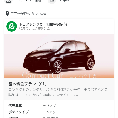
三田作業所から
2574m
トヨタレンタカー和泉中央駅前
和泉市いぶき野5-1-11
基本料金プラン（C1）
コンパクトのレンタル、お得な割引料金や予約、乗り捨てなどの
詳細は、こちらから各店舗にお電話ください。
代表車種
ヤリス 等
ボディタイプ
コンパクト