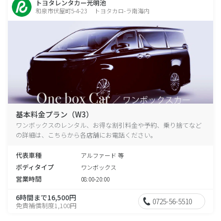
トヨタレンタカー光明池
和泉市伏屋町5-4-23 トヨタカロ-ラ南海内
基本料金プラン（W3）
ワンボックスのレンタル、お得な割引料金や予約、乗り捨てなど
の詳細は、こちらから各店舗にお電話ください。
代表車種
アルファード 等
ボディタイプ
ワンボックス
営業時間
08:00-20:00
6時間まで16,500円
0725-56-5510
免責補償制度1,100円