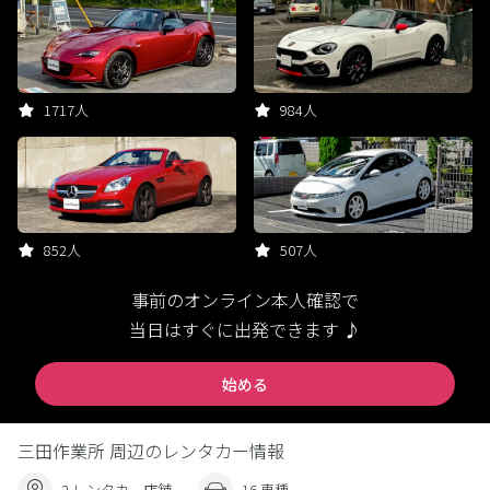
1717人
984人
852人
507人
事前のオンライン本人確認で
当日はすぐに出発できます ♪
始める
三田作業所 周辺のレンタカー情報
2 レンタカー店舗
16 車種