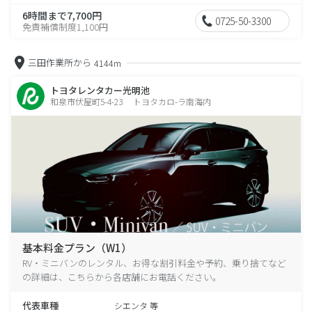
6時間まで7,700円
0725-50-3300
免責補償制度1,100円
三田作業所から
4144m
トヨタレンタカー光明池
和泉市伏屋町5-4-23 トヨタカロ-ラ南海内
基本料金プラン（W1）
RV・ミニバンのレンタル、お得な割引料金や予約、乗り捨てなど
の詳細は、こちらから各店舗にお電話ください。
代表車種
シエンタ 等