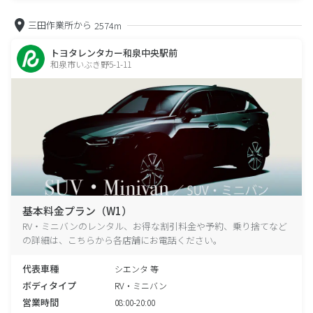
三田作業所から
2574m
トヨタレンタカー和泉中央駅前
和泉市いぶき野5-1-11
基本料金プラン（W1）
RV・ミニバンのレンタル、お得な割引料金や予約、乗り捨てなど
の詳細は、こちらから各店舗にお電話ください。
代表車種
シエンタ 等
ボディタイプ
RV・ミニバン
営業時間
08:00-20:00