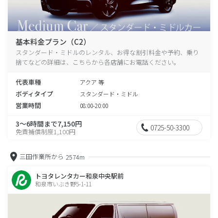
基本料金プラン（C2）
スタンダード・ミドルのレンタル、お得な割引料金や予約、乗り
捨てなどの詳細は、こちらから各店舗にお電話ください。
代表車種
アクア 等
ボディタイプ
スタンダード・ミドル
営業時間
08:00-20:00
3～6時間まで7,150円
0725-50-3300
免責補償制度1,100円
三田作業所から
2574m
トヨタレンタカー和泉中央駅前
和泉市いぶき野5-1-11