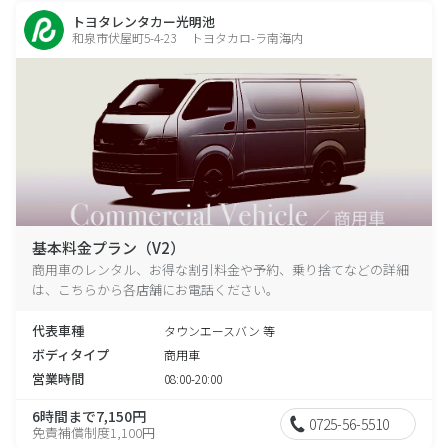
トヨタレンタカー光明池
和泉市伏屋町5-4-23 トヨタカロ-ラ南海内
基本料金プラン（V2）
商用車のレンタル、お得な割引料金や予約、乗り捨てなどの詳細
は、こちらから各店舗にお電話ください。
代表車種
タウンエースバン 等
ボディタイプ
商用車
営業時間
08:00-20:00
6時間まで7,150円
0725-56-5510
免責補償制度1,100円