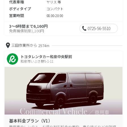
代表車種
ヤリス 等
ボディタイプ
コンパクト
営業時間
08:00-20:00
3～6時間まで6,160円
0725-56-5510
免責補償制度1,100円
三田作業所から
2574m
トヨタレンタカー和泉中央駅前
和泉市いぶき野5-1-11
基本料金プラン（V1）
商用車のレンタル、お得な割引料金や予約、乗り捨てなどの詳細