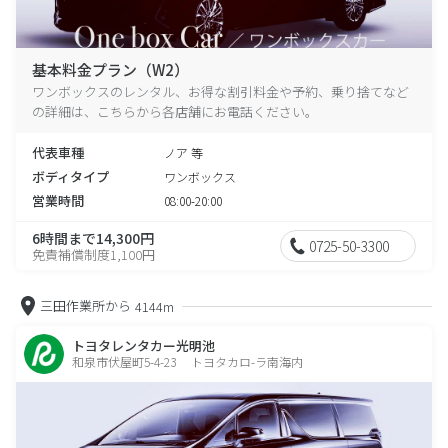
基本料金プラン（W2）
ワンボックスのレンタル、お得な割引料金や予約、乗り捨てなど
の詳細は、こちらから各店舗にお電話ください。
代表車種
ノア 等
ボディタイプ
ワンボックス
営業時間
08:00-20:00
6時間まで14,300円
0725-50-3300
免責補償制度1,100円
三田作業所から
4144m
トヨタレンタカー光明池
和泉市伏屋町5-4-23 トヨタカロ-ラ南海内