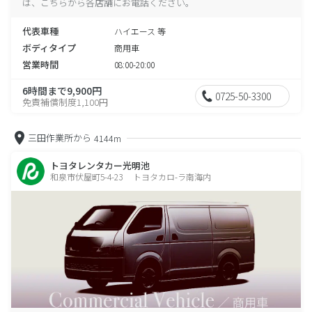
は、こちらから各店舗にお電話ください。
代表車種
ハイエース 等
ボディタイプ
商用車
営業時間
08:00-20:00
6時間まで9,900円
0725-50-3300
免責補償制度1,100円
三田作業所から
4144m
トヨタレンタカー光明池
和泉市伏屋町5-4-23 トヨタカロ-ラ南海内