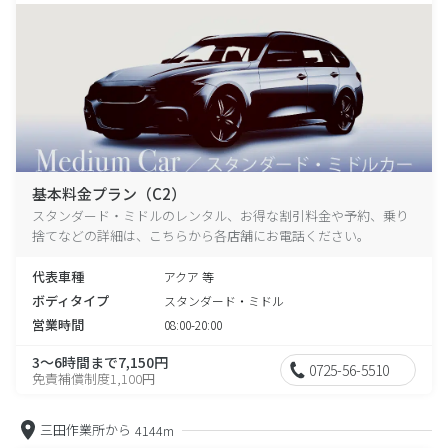
基本料金プラン（C2）
スタンダード・ミドルのレンタル、お得な割引料金や予約、乗り
捨てなどの詳細は、こちらから各店舗にお電話ください。
代表車種
アクア 等
ボディタイプ
スタンダード・ミドル
営業時間
08:00-20:00
3～6時間まで7,150円
0725-56-5510
免責補償制度1,100円
三田作業所から
4144m