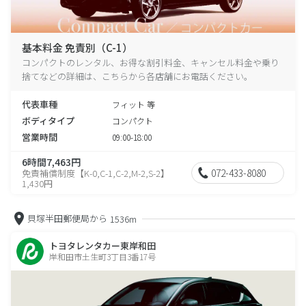
基本料金 免責別（C-1）
コンパクトのレンタル、お得な割引料金、キャンセル料金や乗り
捨てなどの詳細は、こちらから各店舗にお電話ください。
代表車種
フィット 等
ボディタイプ
コンパクト
営業時間
09:00-18:00
6時間7,463円
072-433-8080
免責補償制度【K-0,C-1,C-2,M-2,S-2】
1,430円
貝塚半田郵便局から
1536m
トヨタレンタカー東岸和田
岸和田市土生町3丁目3番17号