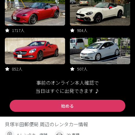
1717人
984人
852人
507人
事前のオンライン本人確認で
当日はすぐに出発できます ♪
始める
貝塚半田郵便局 周辺のレンタカー情報
4 レンタカー店舗
29 車種