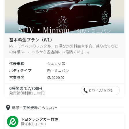
基本料金プラン（W1）
RV・ミニバンのレンタル、お得な割引料金や予約、乗り捨てなど
の詳細は、こちらから各店舗にお電話ください。
代表車種
シエンタ 等
ボディタイプ
RV・ミニバン
営業時間
08:00-20:00
6時間まで7,700円
072-422-5123
免責補償制度1,100円
貝塚半田郵便局から
2247m
トヨタレンタカー貝塚
貝塚市王子739-1