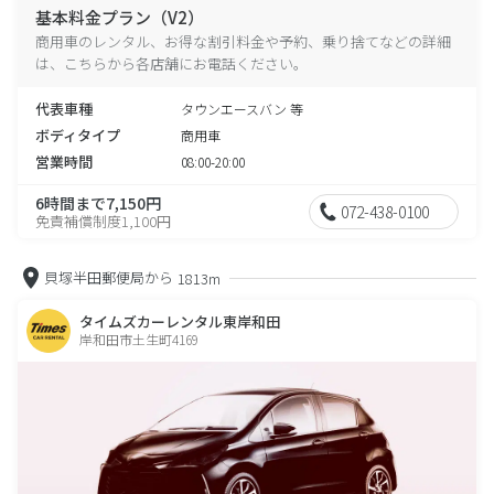
基本料金プラン（V2）
商用車のレンタル、お得な割引料金や予約、乗り捨てなどの詳細
は、こちらから各店舗にお電話ください。
代表車種
タウンエースバン 等
ボディタイプ
商用車
営業時間
08:00-20:00
6時間まで7,150円
072-438-0100
免責補償制度1,100円
貝塚半田郵便局から
1813m
タイムズカーレンタル東岸和田
岸和田市土生町4169