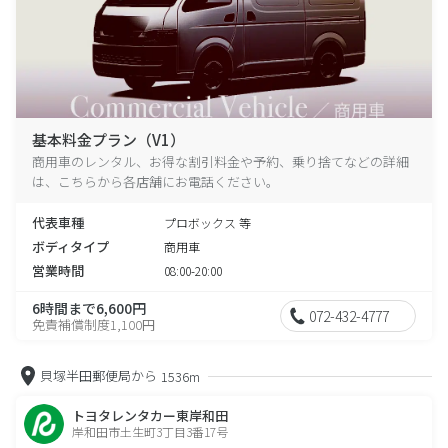
基本料金プラン（V1）
商用車のレンタル、お得な割引料金や予約、乗り捨てなどの詳細
は、こちらから各店舗にお電話ください。
代表車種
プロボックス 等
ボディタイプ
商用車
営業時間
08:00-20:00
6時間まで6,600円
072-432-4777
免責補償制度1,100円
貝塚半田郵便局から
1536m
トヨタレンタカー東岸和田
岸和田市土生町3丁目3番17号