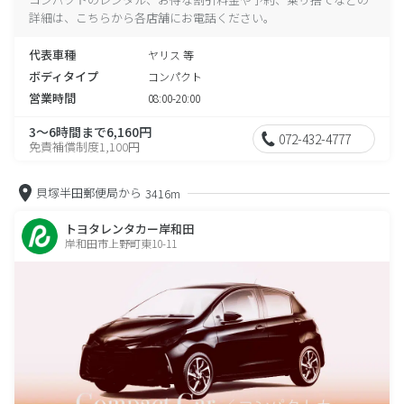
詳細は、こちらから各店舗にお電話ください。
代表車種
ヤリス 等
ボディタイプ
コンパクト
営業時間
08:00-20:00
3～6時間まで6,160円
072-432-4777
免責補償制度1,100円
貝塚半田郵便局から
3416m
トヨタレンタカー岸和田
岸和田市上野町東10-11