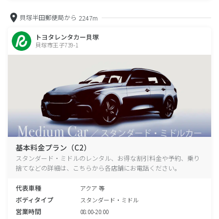
貝塚半田郵便局から
2247m
トヨタレンタカー貝塚
貝塚市王子739-1
基本料金プラン（C2）
スタンダード・ミドルのレンタル、お得な割引料金や予約、乗り
捨てなどの詳細は、こちらから各店舗にお電話ください。
代表車種
アクア 等
ボディタイプ
スタンダード・ミドル
営業時間
08:00-20:00