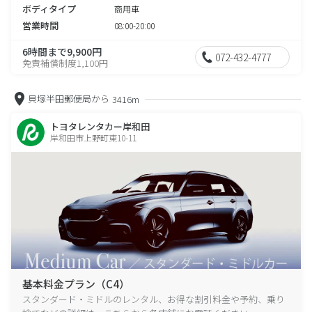
ボディタイプ
商用車
営業時間
08:00-20:00
6時間まで9,900円
072-432-4777
免責補償制度1,100円
貝塚半田郵便局から
3416m
トヨタレンタカー岸和田
岸和田市上野町東10-11
基本料金プラン（C4）
スタンダード・ミドルのレンタル、お得な割引料金や予約、乗り