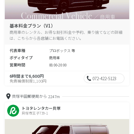
基本料金プラン（V1）
商用車のレンタル、お得な割引料金や予約、乗り捨てなどの詳細
は、こちらから各店舗にお電話ください。
代表車種
プロボックス 等
ボディタイプ
商用車
営業時間
08:00-20:00
6時間まで6,600円
072-422-5123
免責補償制度1,100円
貝塚半田郵便局から
2247m
トヨタレンタカー貝塚
貝塚市王子739-1