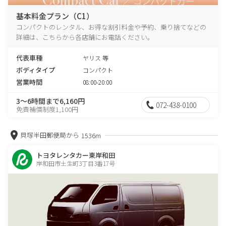
基本料金プラン（C1）
コンパクトのレンタル、お得な割引料金や予約、乗り捨てなどの
詳細は、こちらから各店舗にお電話ください。
代表車種
ヤリス 等
ボディタイプ
コンパクト
営業時間
08:00-20:00
3～6時間まで6,160円
072-438-0100
免責補償制度1,100円
貝塚半田郵便局から
1536m
トヨタレンタカー東岸和田
岸和田市土生町3丁目3番17号