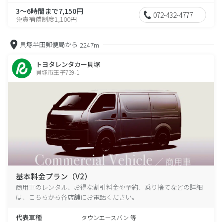
3～6時間まで7,150円
072-432-4777
免責補償制度1,100円
貝塚半田郵便局から
2247m
トヨタレンタカー貝塚
貝塚市王子739-1
基本料金プラン（V2）
商用車のレンタル、お得な割引料金や予約、乗り捨てなどの詳細
は、こちらから各店舗にお電話ください。
代表車種
タウンエースバン 等