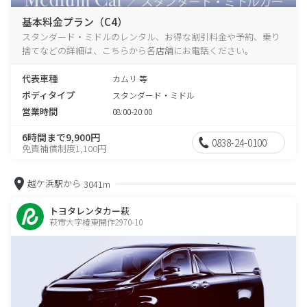
基本料金プラン（C4）
スタンダード・ミドルのレンタル、お得な割引料金や予約、乗り
捨てなどの詳細は、こちらから各店舗にお電話ください。
代表車種
カムリ 等
ボディタイプ
スタンダード・ミドル
営業時間
08:00-20:00
6時間まで9,900円
0838-24-0100
免責補償制度1,100円
越ケ浜駅から
3041m
トヨタレンタカー萩
萩市大字椿東開作2970-10