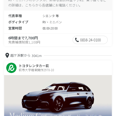
の詳細は、こちらから各店舗にお電話ください。
代表車種
シエンタ 等
ボディタイプ
RV・ミニバン
営業時間
08:00-20:00
6時間まで7,700円
0838-24-0100
免責補償制度1,100円
越ケ浜駅から
3041m
トヨタレンタカー萩
萩市大字椿東開作2970-10