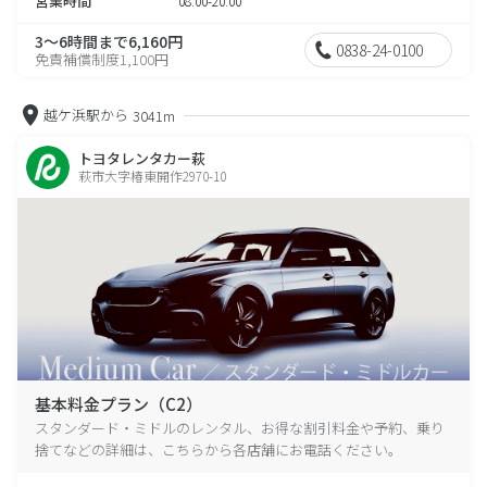
営業時間
08:00-20:00
3～6時間まで6,160円
0838-24-0100
免責補償制度1,100円
越ケ浜駅から
3041m
トヨタレンタカー萩
萩市大字椿東開作2970-10
基本料金プラン（C2）
スタンダード・ミドルのレンタル、お得な割引料金や予約、乗り
捨てなどの詳細は、こちらから各店舗にお電話ください。