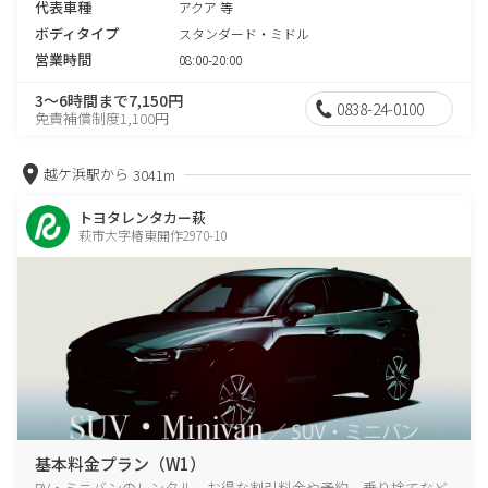
代表車種
アクア 等
ボディタイプ
スタンダード・ミドル
営業時間
08:00-20:00
3～6時間まで7,150円
0838-24-0100
免責補償制度1,100円
越ケ浜駅から
3041m
トヨタレンタカー萩
萩市大字椿東開作2970-10
基本料金プラン（W1）
RV・ミニバンのレンタル、お得な割引料金や予約、乗り捨てなど