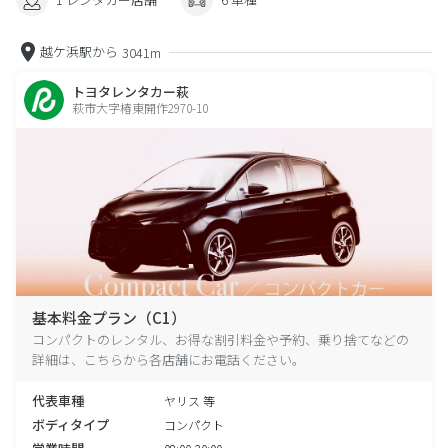
越ケ浜駅から
3041m
トヨタレンタカー萩
萩市大字椿東開作2970-10
基本料金プラン（C1）
コンパクトのレンタル、お得な割引料金や予約、乗り捨てなどの
詳細は、こちらから各店舗にお電話ください。
代表車種
ヤリス 等
ボディタイプ
コンパクト