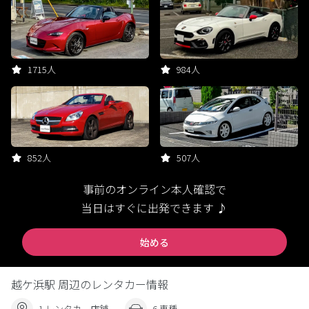
1715人
984人
852人
507人
事前のオンライン本人確認で
当日はすぐに出発できます ♪
始める
越ケ浜駅 周辺のレンタカー情報
1 レンタカー店舗
6 車種