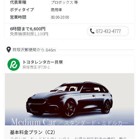
代表車種
プロボックス 等
ボディタイプ
商用車
営業時間
08:00-20:00
6時間まで6,600円
072-432-4777
免責補償制度1,100円
貝塚沢郵便局から
846m
トヨタレンタカー貝塚
貝塚市王子739-1
基本料金プラン（C2）
スタンダード・ミドルのレンタル、お得な割引料金や予約、乗り