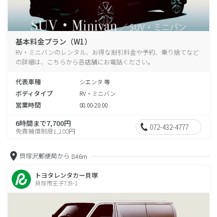
基本料金プラン（W1）
RV・ミニバンのレンタル、お得な割引料金や予約、乗り捨てなど
の詳細は、こちらから各店舗にお電話ください。
代表車種
シエンタ 等
ボディタイプ
RV・ミニバン
営業時間
08:00-20:00
6時間まで7,700円
072-432-4777
免責補償制度1,100円
貝塚沢郵便局から
846m
トヨタレンタカー貝塚
貝塚市王子739-1