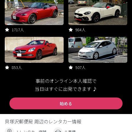
1717人
984人
853人
507人
事前のオンライン本人確認で
当日はすぐに出発できます ♪
始める
貝塚沢郵便局 周辺のレンタカー情報
1 レンタカー店舗
8 車種