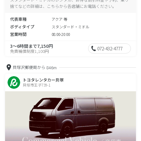
捨てなどの詳細は、こちらから各店舗にお電話ください。
代表車種
アクア 等
ボディタイプ
スタンダード・ミドル
営業時間
08:00-20:00
3～6時間まで7,150円
072-432-4777
免責補償制度1,100円
貝塚沢郵便局から
846m
トヨタレンタカー貝塚
貝塚市王子739-1