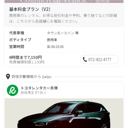
基本料金プラン（V2）
商用車のレンタル、お得な割引料金や予約、乗り捨てなどの詳細
は、こちらから各店舗にお電話ください。
代表車種
タウンエースバン 等
ボディタイプ
商用車
営業時間
08:00-20:00
6時間まで7,150円
072-432-4777
免責補償制度1,100円
貝塚沢郵便局から
846m
トヨタレンタカー貝塚
貝塚市王子739-1