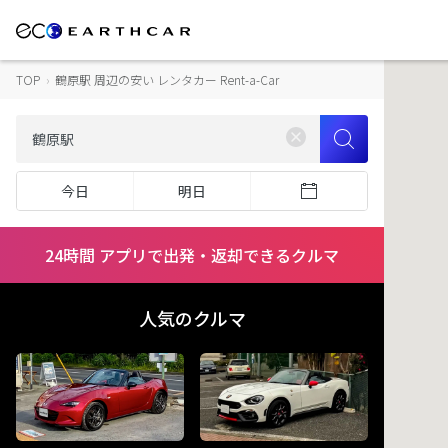
TOP
›
鶴原駅 周辺の安い レンタカー Rent-a-Car
今日
明日
24時間 アプリで出発・返却できるクルマ
人気のクルマ