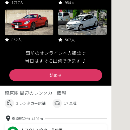
1717人
984人
852人
507人
事前のオンライン本人確認で
当日はすぐに出発できます ♪
始める
鶴原駅 周辺のレンタカー情報
2 レンタカー店舗
17 車種
鶴原駅から
4191m
トヨタレンタカー泉佐野