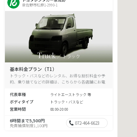
泉佐野市松原1-2990-1
基本料金プラン（T1）
トラック・バスなどのレンタル、お得な割引料金や予
約、乗り捨てなどの詳細は、こちらから各店舗にお電
話ください。
代表車種
ライトエーストラック 等
ボディタイプ
トラック・バスなど
営業時間
08:00-20:00
6時間まで5,500円
072-464-6623
免責補償制度1,100円