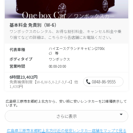
基本料金 免責別（W-6）
ワンボックスのレンタル、お得な割引料金、キャンセル料金や乗
り捨てなどの詳細は、こちらから各店舗にお電話ください。
ハイエースグランドキャビン(2700c
代表車種
c） 等
ボディタイプ
ワンボックス
営業時間
08:00-20:00
6時間23,402円
0848-86-9555
免責補償制度【W-6,W-5,X-2,F-3,F-4】他
1,430円
広島県三原市本郷町上北方から、安い順に安いレンタカーを23車種表示して
います。
さらに表示
広島県三原市本郷町上北方付近の格安レンタカー店舗をマップで見る