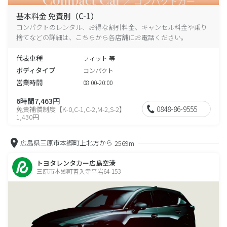
基本料金 免責別（C-1）
コンパクトのレンタル、お得な割引料金、キャンセル料金や乗り
捨てなどの詳細は、こちらから各店舗にお電話ください。
代表車種
フィット 等
ボディタイプ
コンパクト
営業時間
08:00-20:00
6時間7,463円
0848-86-9555
免責補償制度【K-0,C-1,C-2,M-2,S-2】
1,430円
広島県三原市本郷町上北方から
2569m
トヨタレンタカー広島空港
三原市本郷町善入寺平岩64-153