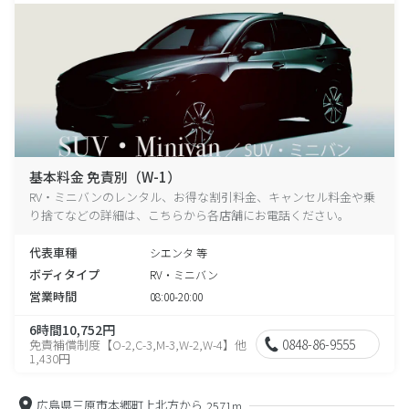
基本料金 免責別（W-1）
RV・ミニバンのレンタル、お得な割引料金、キャンセル料金や乗
り捨てなどの詳細は、こちらから各店舗にお電話ください。
代表車種
シエンタ 等
ボディタイプ
RV・ミニバン
営業時間
08:00-20:00
6時間10,752円
0848-86-9555
免責補償制度【O-2,C-3,M-3,W-2,W-4】他
1,430円
広島県三原市本郷町上北方から
2571m