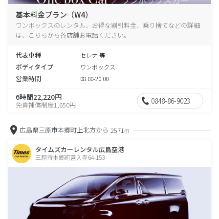
基本料金プラン（W4）
ワンボックスのレンタル、お得な割引料金、乗り捨てなどの詳細
は、こちらから各店舗お電話ください。
代表車種
セレナ 等
ボディタイプ
ワンボックス
営業時間
08:00-20:00
6時間22,220円
0848-86-9023
免責補償制度1,650円
広島県三原市本郷町上北方から
2571m
タイムズカーレンタル広島空港
三原市本郷町善入寺64-153