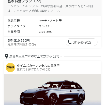
基本料金プラン（P2）
コンパクトのレンタル、お得な割引料金、乗り捨てなどの詳細
は、こちらから各店舗お電話ください。
代表車種
マーチ・ノート 等
ボディタイプ
コンパクト
営業時間
08:00-20:00
6時間10,560円
0848-86-9023
免責補償制度1,650円
広島県三原市本郷町上北方から
2571m
タイムズカーレンタル広島空港
三原市本郷町善入寺64-153