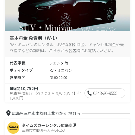
基本料金 免責別（W-1）
RV・ミニバンのレンタル、お得な割引料金、キャンセル料金や乗
り捨てなどの詳細は、こちらから各店舗にお電話ください。
代表車種
シエンタ 等
ボディタイプ
RV・ミニバン
営業時間
08:00-20:00
6時間10,752円
0848-86-9555
免責補償制度【O-2,C-3,M-3,W-2,W-4】他
1,430円
広島県三原市本郷町上北方から
2571m
タイムズカーレンタル広島空港
三原市本郷町善入寺64-153