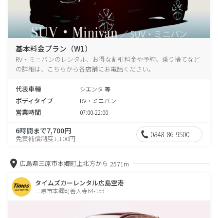
基本料金プラン（W1）
RV・ミニバンのレンタル、お得な割引料金や予約、乗り捨てなど
の詳細は、こちらから各店舗にお電話ください。
代表車種
シエンタ 等
ボディタイプ
RV・ミニバン
営業時間
07:00-22:00
6時間まで7,700円
0848-86-9500
免責補償制度1,100円
広島県三原市本郷町上北方から
2571m
タイムズカーレンタル広島空港
三原市本郷町善入寺64-153