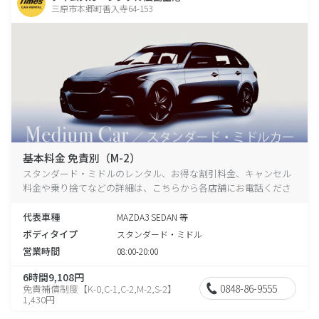
三原市本郷町善入寺64-153
基本料金 免責別（M-2）
スタンダード・ミドルのレンタル、お得な割引料金、キャンセル
料金や乗り捨てなどの詳細は、こちらから各店舗にお電話くださ
い。
代表車種
MAZDA3 SEDAN 等
ボディタイプ
スタンダード・ミドル
営業時間
08:00-20:00
6時間9,108円
0848-86-9555
免責補償制度【K-0,C-1,C-2,M-2,S-2】
1,430円