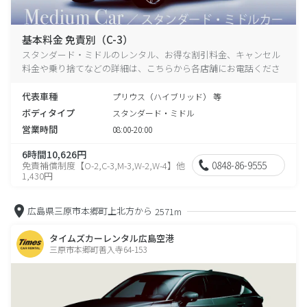
基本料金 免責別（C-3）
スタンダード・ミドルのレンタル、お得な割引料金、キャンセル
料金や乗り捨てなどの詳細は、こちらから各店舗にお電話くださ
い。
代表車種
プリウス（ハイブリッド） 等
ボディタイプ
スタンダード・ミドル
営業時間
08:00-20:00
6時間10,626円
0848-86-9555
免責補償制度【O-2,C-3,M-3,W-2,W-4】他
1,430円
広島県三原市本郷町上北方から
2571m
タイムズカーレンタル広島空港
三原市本郷町善入寺64-153