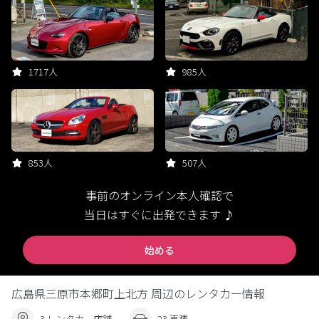
1717人
985人
853人
507人
事前のオンライン本人確認で
当日はすぐに出発できます ♪
始める
広島県三原市本郷町上北方 周辺のレンタカー情報
3 レンタカー店舗
23 車種