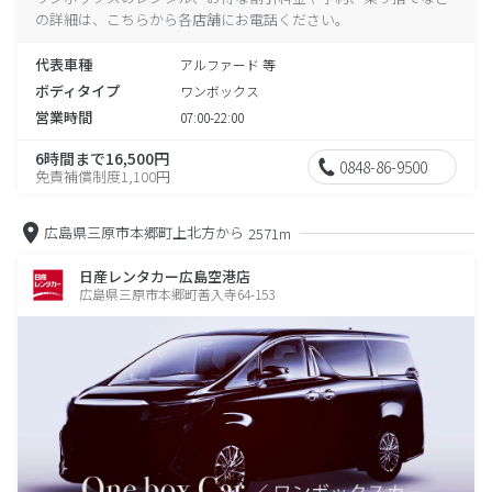
の詳細は、こちらから各店舗にお電話ください。
代表車種
アルファード 等
ボディタイプ
ワンボックス
営業時間
07:00-22:00
6時間まで16,500円
0848-86-9500
免責補償制度1,100円
広島県三原市本郷町上北方から
2571m
日産レンタカー広島空港店
広島県三原市本郷町善入寺64-153