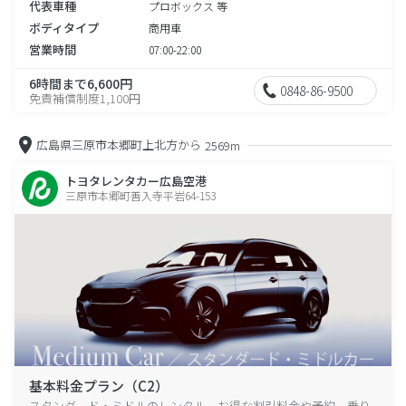
代表車種
プロボックス 等
ボディタイプ
商用車
営業時間
07:00-22:00
6時間まで6,600円
0848-86-9500
免責補償制度1,100円
広島県三原市本郷町上北方から
2569m
トヨタレンタカー広島空港
三原市本郷町善入寺平岩64-153
基本料金プラン（C2）
スタンダード・ミドルのレンタル、お得な割引料金や予約、乗り