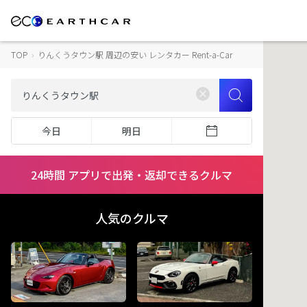
TOP
›
りんくうタウン駅 周辺の安い レンタカー Rent-a-Car
今日
明日
24時間 アプリで出発・返却できるクルマ
人気のクルマ