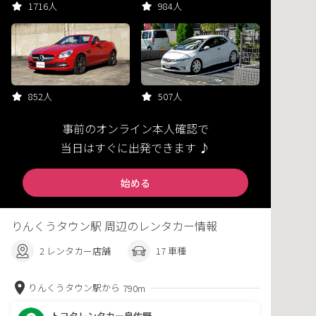
1716人
984人
852人
507人
事前のオンライン本人確認で
当日はすぐに出発できます ♪
始める
りんくうタウン駅 周辺のレンタカー情報
2 レンタカー店舗
17 車種
りんくうタウン駅から
790m
トヨタレンタカー泉佐野