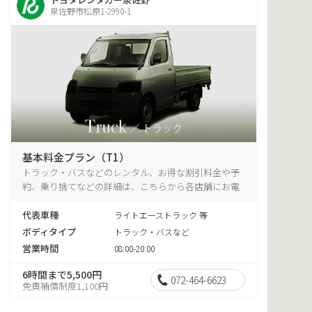
泉佐野市松原1-2990-1
基本料金プラン（T1）
トラック・バスなどのレンタル、お得な割引料金や予
約、乗り捨てなどの詳細は、こちらから各店舗にお電
話ください。
代表車種
ライトエーストラック 等
ボディタイプ
トラック・バスなど
営業時間
08:00-20:00
6時間まで5,500円
072-464-6623
免責補償制度1,100円