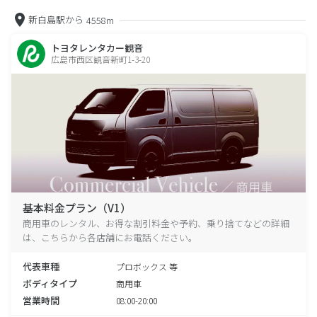
新白島駅から
4558m
トヨタレンタカー観音
広島市西区観音新町1-3-20
基本料金プラン（V1）
商用車のレンタル、お得な割引料金や予約、乗り捨てなどの詳細
は、こちらから各店舗にお電話ください。
代表車種
プロボックス 等
ボディタイプ
商用車
営業時間
08:00-20:00