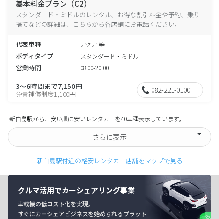
基本料金プラン（C2）
スタンダード・ミドルのレンタル、お得な割引料金や予約、乗り
捨てなどの詳細は、こちらから各店舗にお電話ください。
代表車種
アクア 等
ボディタイプ
スタンダード・ミドル
営業時間
08:00-20:00
3～6時間まで7,150円
082-221-0100
免責補償制度1,100円
新白島駅から、安い順に安いレンタカーを40車種表示しています。
さらに表示
新白島駅付近の格安レンタカー店舗をマップで見る
クルマ活用でカーシェアリング事業
車載機の低コスト化を実現。
すぐにカーシェアビジネスを始められるプラット