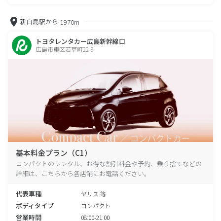
新白島駅から
1970m
トヨタレンタカー広島新幹線口
広島市東区若草町22-9
基本料金プラン（C1）
コンパクトのレンタル、お得な割引料金や予約、乗り捨てなどの
詳細は、こちらから各店舗にお電話ください。
代表車種
ヤリス 等
ボディタイプ
コンパクト
営業時間
08:00-21:00