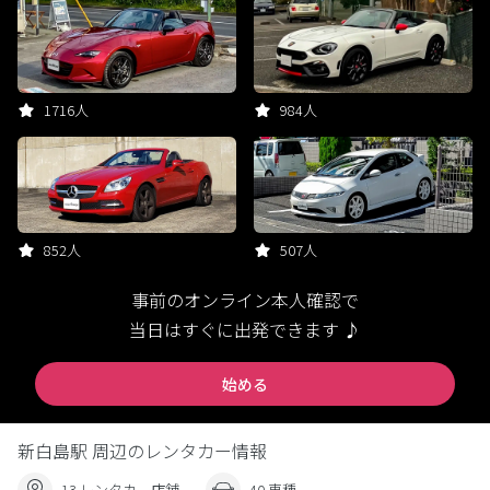
1716人
984人
852人
507人
事前のオンライン本人確認で
当日はすぐに出発できます ♪
始める
新白島駅 周辺のレンタカー情報
13 レンタカー店舗
40 車種