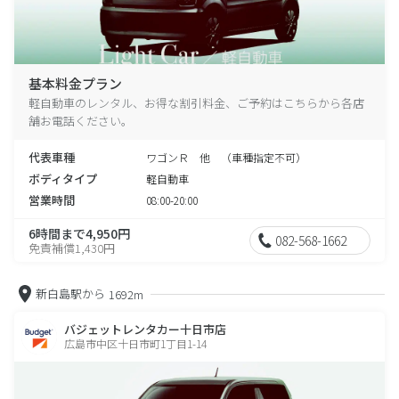
基本料金プラン
軽自動車のレンタル、お得な割引料金、ご予約はこちらから各店
舗お電話ください。
代表車種
ワゴンＲ 他 （車種指定不可）
ボディタイプ
軽自動車
営業時間
08:00-20:00
6時間まで4,950円
082-568-1662
免責補償1,430円
新白島駅から
1692m
バジェットレンタカー十日市店
広島市中区十日市町1丁目1-14