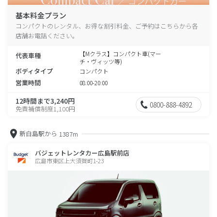
基本料金プラン
コンパクトのレンタル、お得な割引料金、ご予約はこちらから各
店舗お電話ください。
【Mクラス】コンパクト車(マー
代表車種
チ・ヴィッツ等)
ボディタイプ
コンパクト
営業時間
08:00-20:00
12時間まで3,240円
0800-888-4892
免責補償制度1,100円
新白島駅から
1387m
バジェットレンタカー広島駅前店
広島市東区上大須賀町1-23