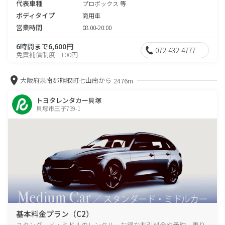
代表車種
プロボックス 等
ボディタイプ
商用車
営業時間
08:00-20:00
6時間まで6,600円
072-432-4777
免責補償制度1,100円
大阪府泉南郡熊取町七山南から
2476m
トヨタレンタカー貝塚
貝塚市王子739-1
基本料金プラン（C2）
スタンダード・ミドルのレンタル、お得な割引料金や予約、乗り