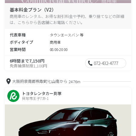
基本料金プラン（V2）
商用車のレンタル、お得な割引料金や予約、乗り捨てなどの詳細
は、こちらから各店舗にお電話ください。
代表車種
タウンエースバン 等
ボディタイプ
商用車
営業時間
08:00-20:00
6時間まで7,150円
072-432-4777
免責補償制度1,100円
大阪府泉南郡熊取町七山南から
2476m
トヨタレンタカー貝塚
貝塚市王子739-1