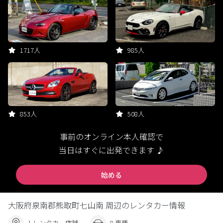
1717人
985人
853人
508人
事前のオンライン本人確認で
当日はすぐに出発できます ♪
始める
大阪府泉南郡熊取町七山南 周辺のレンタカー情報
1 レンタカー店舗
8 車種