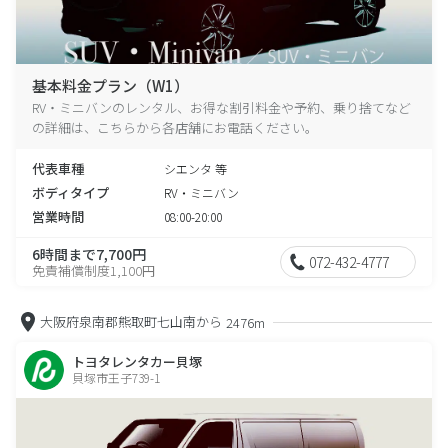
基本料金プラン（W1）
RV・ミニバンのレンタル、お得な割引料金や予約、乗り捨てなど
の詳細は、こちらから各店舗にお電話ください。
代表車種
シエンタ 等
ボディタイプ
RV・ミニバン
営業時間
08:00-20:00
6時間まで7,700円
072-432-4777
免責補償制度1,100円
大阪府泉南郡熊取町七山南から
2476m
トヨタレンタカー貝塚
貝塚市王子739-1