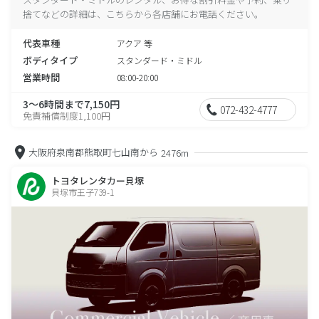
捨てなどの詳細は、こちらから各店舗にお電話ください。
代表車種
アクア 等
ボディタイプ
スタンダード・ミドル
営業時間
08:00-20:00
3～6時間まで7,150円
072-432-4777
免責補償制度1,100円
大阪府泉南郡熊取町七山南から
2476m
トヨタレンタカー貝塚
貝塚市王子739-1