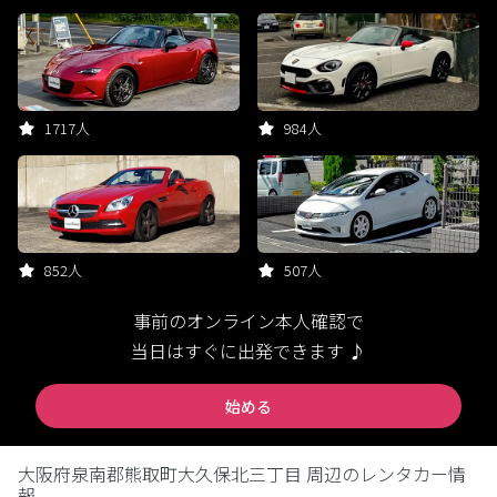
1717人
984人
852人
507人
事前のオンライン本人確認で
当日はすぐに出発できます ♪
始める
大阪府泉南郡熊取町大久保北三丁目 周辺のレンタカー情
報