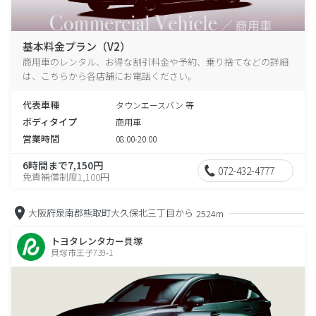
基本料金プラン（V2）
商用車のレンタル、お得な割引料金や予約、乗り捨てなどの詳細
は、こちらから各店舗にお電話ください。
代表車種
タウンエースバン 等
ボディタイプ
商用車
営業時間
08:00-20:00
6時間まで7,150円
072-432-4777
免責補償制度1,100円
大阪府泉南郡熊取町大久保北三丁目から
2524m
トヨタレンタカー貝塚
貝塚市王子739-1