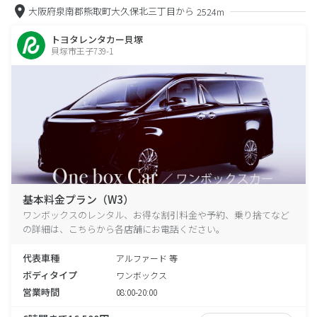
大阪府泉南郡熊取町大久保北三丁目から
2524m
トヨタレンタカー貝塚
貝塚市王子739-1
基本料金プラン（W3）
ワンボックスのレンタル、お得な割引料金や予約、乗り捨てなど
の詳細は、こちらから各店舗にお電話ください。
代表車種
アルファード 等
ボディタイプ
ワンボックス
営業時間
08:00-20:00