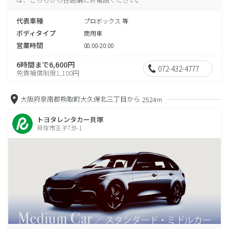
代表車種
プロボックス 等
ボディタイプ
商用車
営業時間
08:00-20:00
6時間まで6,600円
072-432-4777
免責補償制度1,100円
大阪府泉南郡熊取町大久保北三丁目から
2524m
トヨタレンタカー貝塚
貝塚市王子739-1