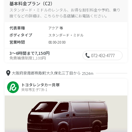
基本料金プラン（C2）
スタンダード・ミドルのレンタル、お得な割引料金や予約、乗り
捨てなどの詳細は、こちらから各店舗にお電話ください。
代表車種
アクア 等
ボディタイプ
スタンダード・ミドル
営業時間
08:00-20:00
3～6時間まで7,150円
072-432-4777
免責補償制度1,100円
大阪府泉南郡熊取町大久保北三丁目から
2524m
トヨタレンタカー貝塚
貝塚市王子739-1