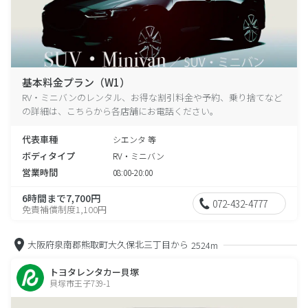
基本料金プラン（W1）
RV・ミニバンのレンタル、お得な割引料金や予約、乗り捨てなど
の詳細は、こちらから各店舗にお電話ください。
代表車種
シエンタ 等
ボディタイプ
RV・ミニバン
営業時間
08:00-20:00
6時間まで7,700円
072-432-4777
免責補償制度1,100円
大阪府泉南郡熊取町大久保北三丁目から
2524m
トヨタレンタカー貝塚
貝塚市王子739-1