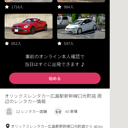
1716人
984人
852人
507人
事前のオンライン本人確認で
当日はすぐに出発できます ♪
始める
オリックスレンタカー広島駅新幹線口光町店 周
辺のレンタカー情報
12 レンタカー店舗
40 車種
オリックスレンタカー広島駅新幹線口光町店から
683m