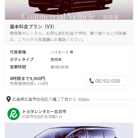
基本料金プラン（V3）
商用車のレンタル、お得な割引料金や予約、乗り捨てなどの詳細
は、こちらから各店舗にお電話ください。
代表車種
ハイエース 等
ボディタイプ
商用車
営業時間
08:00-20:00
6時間まで9,900円
082-921-0100
免責補償制度1,100円
広島県広島市佐伯区八幡二丁目から
3038m
トヨタレンタカー五日市
広島市佐伯区吉見園3-19