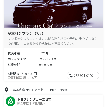
基本料金プラン（W2）
ワンボックスのレンタル、お得な割引料金や予約、乗り捨てなど
の詳細は、こちらから各店舗にお電話ください。
代表車種
ノア 等
ボディタイプ
ワンボックス
営業時間
08:00-20:00
6時間まで14,300円
082-921-0100
免責補償制度1,100円
広島県広島市佐伯区八幡二丁目から
3038m
トヨタレンタカー五日市
広島市佐伯区吉見園3-19