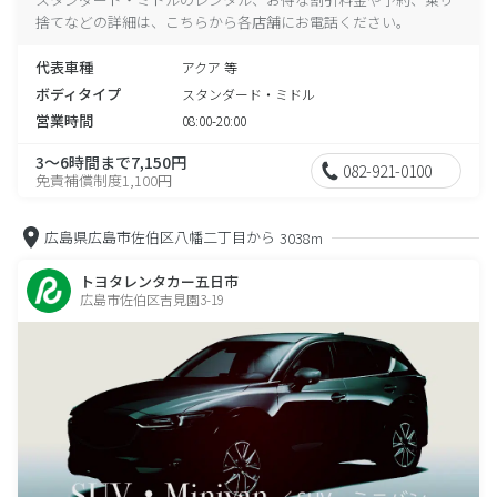
捨てなどの詳細は、こちらから各店舗にお電話ください。
代表車種
アクア 等
ボディタイプ
スタンダード・ミドル
営業時間
08:00-20:00
3～6時間まで7,150円
082-921-0100
免責補償制度1,100円
広島県広島市佐伯区八幡二丁目から
3038m
トヨタレンタカー五日市
広島市佐伯区吉見園3-19