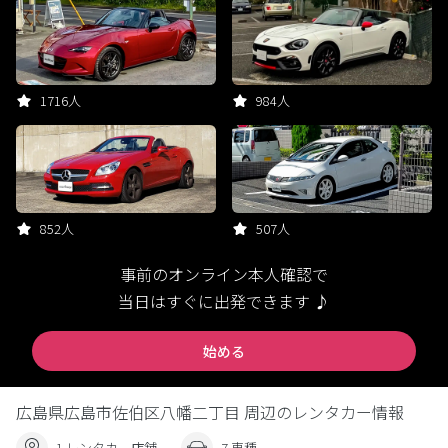
1716人
984人
852人
507人
事前のオンライン本人確認で
当日はすぐに出発できます ♪
始める
広島県広島市佐伯区八幡二丁目 周辺のレンタカー情報
1 レンタカー店舗
7 車種