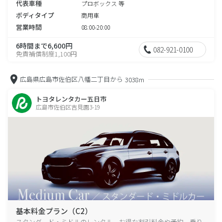
代表車種
プロボックス 等
ボディタイプ
商用車
営業時間
08:00-20:00
6時間まで6,600円
082-921-0100
免責補償制度1,100円
広島県広島市佐伯区八幡二丁目から
3038m
トヨタレンタカー五日市
広島市佐伯区吉見園3-19
基本料金プラン（C2）
スタンダード・ミドルのレンタル、お得な割引料金や予約、乗り