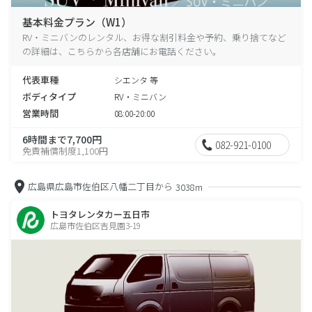
基本料金プラン（W1）
RV・ミニバンのレンタル、お得な割引料金や予約、乗り捨てなど
の詳細は、こちらから各店舗にお電話ください。
代表車種
シエンタ 等
ボディタイプ
RV・ミニバン
営業時間
08:00-20:00
6時間まで7,700円
082-921-0100
免責補償制度1,100円
広島県広島市佐伯区八幡二丁目から
3038m
トヨタレンタカー五日市
広島市佐伯区吉見園3-19